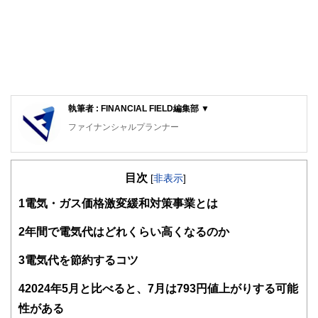
執筆者 : FINANCIAL FIELD編集部 ▼
ファイナンシャルプランナー
FinancialField編集部は、金融、経済に関する記事を、日々
の暮らしにどのような影響を与えるかという視点で、お金の
目次
知識がない方でも理解できるようわかりやすく発信していま
[
非表示
]
す。
1
電気・ガス価格激変緩和対策事業とは
編集部のメンバーは、ファイナンシャルプランナーの資格取
得者を中心に「お金や暮らし」に関する書籍・雑誌の編集経
2
年間で電気代はどれくらい高くなるのか
験者で構成され、企画立案から記事掲載まですべての工程に
関わることで、読者目線のコンテンツを追求しています。
3
電気代を節約するコツ
FinancialFieldの特徴は、ファイナンシャルプランナー、弁
4
2024年5月と比べると、7月は793円値上がりする可能
護士、税理士、宅地建物取引士、相続診断士、住宅ローンア
ドバイザー、DCプランナー、公認会計士、社会保険労務
性がある
士、行政書士、投資アナリスト、キャリアコンサルタントな