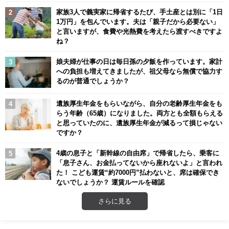
家族3人で義実家に帰省するたび、手土産とは別に「1日
1万円」を包んでいます。夫は「親子だから必要ない」
と言いますが、食費や光熱費を考えたら渡すべきですよ
ね？
娘夫婦が仕事の日は毎日孫の夕飯を作っています。家計
への負担も増えてきましたが、祖父母なら無償で協力す
るのが普通でしょうか？
遺族厚生年金をもらいながら、自分の老齢厚生年金をも
らう年齢（65歳）になりました。両方とも全額もらえる
と思っていたのに、遺族厚生年金が減るって損じゃない
ですか？
4歳の息子と「新幹線の自由席」で帰省したら、乗客に
「息子さん、お金払ってないから座れないよ」と言われ
た！ こども運賃“約7000円”払わないと、席は確保でき
ないでしょうか？ 運賃ルールを確認
さらに見る