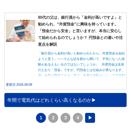
80代の父は、銀行員から「金利が高いですよ」と
勧められ、“外貨預金”に興味を持っています。
「預金だから安全」と言いますが、本当に安心し
て始められるのでしょうか？ 円預金との違いや注
意点を解説
「銀行員から金利が高いと勧められたから、外貨預金を始め
ようと思う」――そんな話を親から聞いて、不安になった経
験がある人もいるのではないでしょうか。 外貨預金は名前
のとおり「預金」ですが、円預金とは仕組みが異なります。
高い金利が期待できる一方で、為替の値動きによって元本割
れする可能性もあります。 この記事では、外貨預金の仕組
更新日:2026.08.08
みや円預金との違い、始める前に知っておきたい注意点を分
かりやすく解説します。
年間で電気代はどれくらい高くなるのか
1
2
3
4
▶