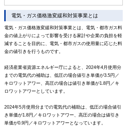
ど150名以上の有資格者を執筆者・監修者として迎え、むず
かしく感じられる年金や税金、相続、保険、ローンなどの話
をわかりやすく発信している点です。
電気・ガス価格激変緩和対策事業とは
このように編集経験豊富なメンバーと金融や経済に精通した
電気・ガス価格激変緩和対策事業とは、電気・都市ガス料
執筆者・監修者による執筆体制を築くことで、内容のわかり
やすさはもちろんのこと、読み応えのあるコンテンツと確か
金の値上がりによって影響を受ける家計や企業の負担を軽
な情報発信を実現しています。
減することを目的に、電気・都市ガスの使用量に応じた料
私たちは、快適でより良い生活のアイデアを提供するお金の
金の値引きを行うものです。
コンシェルジュを目指します。
経済産業省資源エネルギー庁によると、2024年4月使用分
までの電気代の補助は、低圧の場合値引き単価が3.5円／
キロワットアワー、高圧の場合は値引き単価が1.8円／キ
ロワットアワーとしています。
2024年5月使用分までの電気代の補助は、低圧の場合値引
き単価が1.8円／キロワットアワー、高圧の場合は値引き
単価が0.9円／キロワットアワーとなっています。