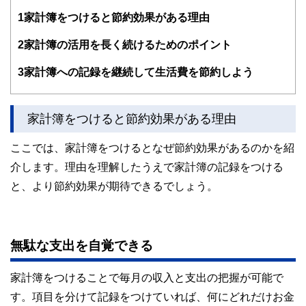
す。
1
家計簿をつけると節約効果がある理由
編集部のメンバーは、ファイナンシャルプランナーの資格取
得者を中心に「お金や暮らし」に関する書籍・雑誌の編集経
2
家計簿の活用を長く続けるためのポイント
験者で構成され、企画立案から記事掲載まですべての工程に
関わることで、読者目線のコンテンツを追求しています。
3
家計簿への記録を継続して生活費を節約しよう
FinancialFieldの特徴は、ファイナンシャルプランナー、弁
護士、税理士、宅地建物取引士、相続診断士、住宅ローンア
ドバイザー、DCプランナー、公認会計士、社会保険労務
家計簿をつけると節約効果がある理由
士、行政書士、投資アナリスト、キャリアコンサルタントな
ど150名以上の有資格者を執筆者・監修者として迎え、むず
ここでは、家計簿をつけるとなぜ節約効果があるのかを紹
かしく感じられる年金や税金、相続、保険、ローンなどの話
をわかりやすく発信している点です。
介します。理由を理解したうえで家計簿の記録をつける
と、より節約効果が期待できるでしょう。
このように編集経験豊富なメンバーと金融や経済に精通した
執筆者・監修者による執筆体制を築くことで、内容のわかり
やすさはもちろんのこと、読み応えのあるコンテンツと確か
な情報発信を実現しています。
無駄な支出を自覚できる
私たちは、快適でより良い生活のアイデアを提供するお金の
コンシェルジュを目指します。
家計簿をつけることで毎月の収入と支出の把握が可能で
す。項目を分けて記録をつけていれば、何にどれだけお金