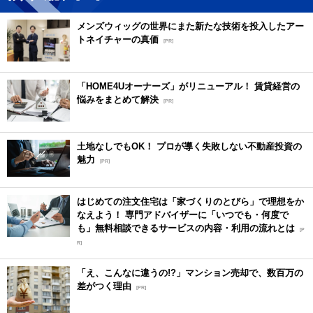
メンズウィッグの世界にまた新たな技術を投入したアー
トネイチャーの真価
[PR]
「HOME4Uオーナーズ」がリニューアル！ 賃貸経営の
悩みをまとめて解決
[PR]
土地なしでもOK！ プロが導く失敗しない不動産投資の
魅力
[PR]
はじめての注文住宅は「家づくりのとびら」で理想をか
なえよう！ 専門アドバイザーに「いつでも・何度で
も」無料相談できるサービスの内容・利用の流れとは
[P
R]
「え、こんなに違うの!?」マンション売却で、数百万の
差がつく理由
[PR]