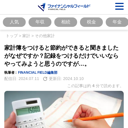
人気
年収
相続
税金
年金
トップ
>
家計
>
その他家計
家計簿をつけると節約ができると聞きました
がなぜですか？記録をつけるだけでいいなら
やってみようと思うのですが…。
執筆者 :
FINANCIAL FIELD編集部
配信日:
2024.07.11
更新日:
2024.10.10
この記事は約
4
分で読めます。