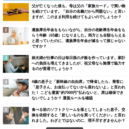
父が亡くなった後も、母は父の「家族カード」で買い物
を続けています。「自分の名義だから問題ない」と言い
ますが、このまま利用を続けてもよいのでしょうか？
遺族厚生年金をもらいながら、自分の老齢厚生年金をも
らう年齢（65歳）になりました。両方とも全額もらえる
と思っていたのに、遺族厚生年金が減るって損じゃない
ですか？
娘夫婦が仕事の日は毎日孫の夕飯を作っています。家計
への負担も増えてきましたが、祖父母なら無償で協力す
るのが普通でしょうか？
4歳の息子と「新幹線の自由席」で帰省したら、乗客に
「息子さん、お金払ってないから座れないよ」と言われ
た！ こども運賃“約7000円”払わないと、席は確保でき
ないでしょうか？ 運賃ルールを確認
食べる前のソフトクリームを落としてしまった息子。交
換を依頼すると「新しいものを買ってください」と言わ
れました。わざとではないのに、理不尽すぎませんか？