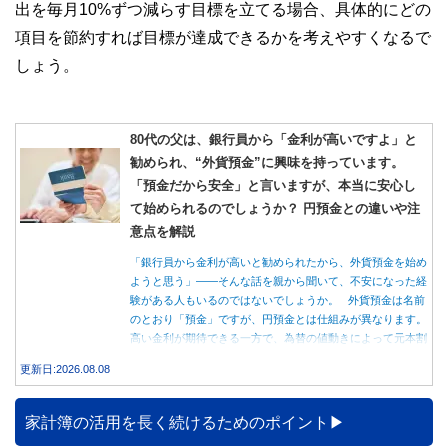
出を毎月10%ずつ減らす目標を立てる場合、具体的にどの
項目を節約すれば目標が達成できるかを考えやすくなるで
しょう。
80代の父は、銀行員から「金利が高いですよ」と
勧められ、“外貨預金”に興味を持っています。
「預金だから安全」と言いますが、本当に安心し
て始められるのでしょうか？ 円預金との違いや注
意点を解説
「銀行員から金利が高いと勧められたから、外貨預金を始め
ようと思う」――そんな話を親から聞いて、不安になった経
験がある人もいるのではないでしょうか。 外貨預金は名前
のとおり「預金」ですが、円預金とは仕組みが異なります。
高い金利が期待できる一方で、為替の値動きによって元本割
れする可能性もあります。 この記事では、外貨預金の仕組
更新日:2026.08.08
みや円預金との違い、始める前に知っておきたい注意点を分
かりやすく解説します。
家計簿の活用を長く続けるためのポイント