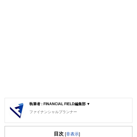
執筆者 : FINANCIAL FIELD編集部 ▼
ファイナンシャルプランナー
FinancialField編集部は、金融、経済に関する記事を、日々
の暮らしにどのような影響を与えるかという視点で、お金の
目次
知識がない方でも理解できるようわかりやすく発信していま
[
非表示
]