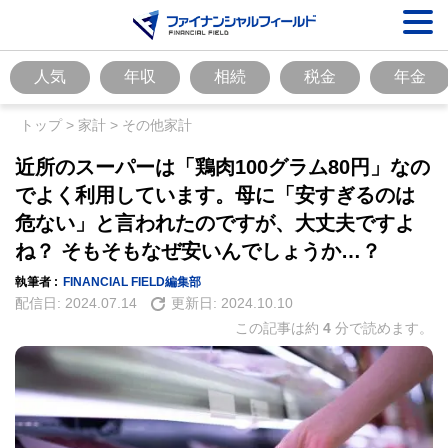
人気
年収
相続
税金
年金
トップ
>
家計
>
その他家計
近所のスーパーは「鶏肉100グラム80円」なの
でよく利用しています。母に「安すぎるのは
危ない」と言われたのですが、大丈夫ですよ
ね？ そもそもなぜ安いんでしょうか…？
執筆者 :
FINANCIAL FIELD編集部
配信日:
2024.07.14
更新日:
2024.10.10
この記事は約
4
分で読めます。