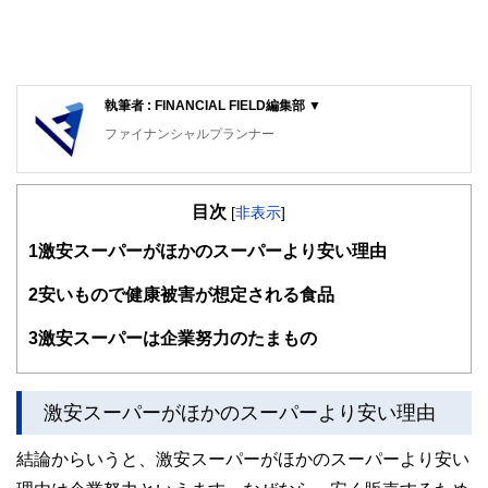
執筆者 : FINANCIAL FIELD編集部 ▼
ファイナンシャルプランナー
FinancialField編集部は、金融、経済に関する記事を、日々
の暮らしにどのような影響を与えるかという視点で、お金の
目次
知識がない方でも理解できるようわかりやすく発信していま
[
非表示
]
す。
1
激安スーパーがほかのスーパーより安い理由
編集部のメンバーは、ファイナンシャルプランナーの資格取
得者を中心に「お金や暮らし」に関する書籍・雑誌の編集経
2
安いもので健康被害が想定される食品
験者で構成され、企画立案から記事掲載まですべての工程に
関わることで、読者目線のコンテンツを追求しています。
3
激安スーパーは企業努力のたまもの
FinancialFieldの特徴は、ファイナンシャルプランナー、弁
護士、税理士、宅地建物取引士、相続診断士、住宅ローンア
ドバイザー、DCプランナー、公認会計士、社会保険労務
激安スーパーがほかのスーパーより安い理由
士、行政書士、投資アナリスト、キャリアコンサルタントな
ど150名以上の有資格者を執筆者・監修者として迎え、むず
結論からいうと、激安スーパーがほかのスーパーより安い
かしく感じられる年金や税金、相続、保険、ローンなどの話
をわかりやすく発信している点です。