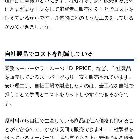
理由は企業努力といえます。なぜなら、安く販売するため
にさまざまな工夫をして消費者に販売することでコストを
このように編集経験豊富なメンバーと金融や経済に精通した
執筆者・監修者による執筆体制を築くことで、内容のわかり
抑えているからです。具体的にどのような工夫をしている
やすさはもちろんのこと、読み応えのあるコンテンツと確か
な情報発信を実現しています。
かみていきましょう。
私たちは、快適でより良い生活のアイデアを提供するお金の
コンシェルジュを目指します。
自社製品でコストを削減している
業務スーパーやラ・ムーの「D- PRICE」など、自社製品
を販売しているスーパーがあり、安く販売されています。
安い理由は、自社工場で製造したものは、全工程を自社で
担うことで手間とコストをカットしやすくできるからで
す。
原材料から自社で生産している商品は仕入価格も抑えるこ
とができるので、かなり安価で販売できます。自社製品を
扱っているスーパーは、高品質である上に安価である場合