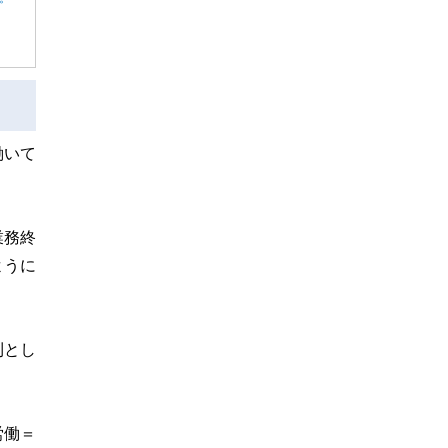
働いて
業務終
ように
則とし
労働＝