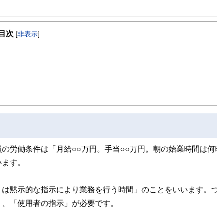
、開業後は、顧問先の会社の労働保険関係や社会保険関係の手続き、相談にのる傍
。著書は、「3級FP過去問題集」(金融ブックス）。「子どもにかけるお金の本」
目次
ス社）など。女2人男1人の3児の母でもある。
[
非表示
]
の労働条件は「月給○○万円。手当○○万円。朝の始業時間は何
います。
くは黙示的な指示により業務を行う時間」のことをいいます。
く、「使用者の指示」が必要です。