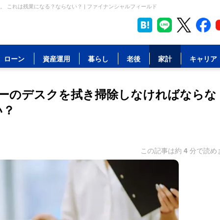
 これは残業になる？ならない？ | ファイナンシャルフィールド
ローン
資産運用
暮らし
老後
家計
キャリア
ーのデスクを拭き掃除しなければならな
い？
この記事は約
4
分で読め