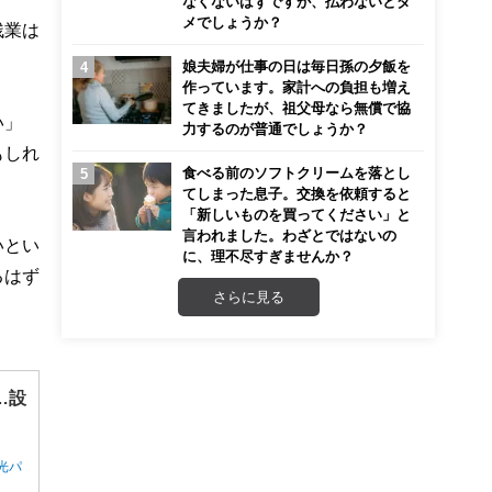
なくないはずですが、払わないとダ
メでしょうか？
残業は
娘夫婦が仕事の日は毎日孫の夕飯を
作っています。家計への負担も増え
てきましたが、祖父母なら無償で協
い」
力するのが普通でしょうか？
もしれ
食べる前のソフトクリームを落とし
てしまった息子。交換を依頼すると
「新しいものを買ってください」と
言われました。わざとではないの
いとい
に、理不尽すぎませんか？
るはず
さらに見る
…設
光パ
ん。