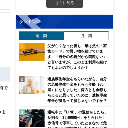
さらに見る
ら、
（主
ランキング
週 間
月 間
父が亡くなった後も、母は父の「家
族カード」で買い物を続けていま
す。「自分の名義だから問題ない」
と言いますが、このまま利用を続け
てもよいのでしょうか？
遺族厚生年金をもらいながら、自分
の老齢厚生年金をもらう年齢（65
時で
歳）になりました。両方とも全額も
らえると思っていたのに、遺族厚生
年金が減るって損じゃないですか？
つま
運転中に「LINE」の返信をしたら、
反則金「1万8000円」をとられた！
赤信号で停車していたときなので危