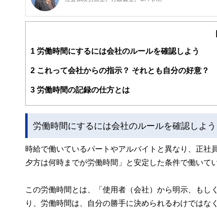
阪神淡路大震災の経験から、法律やお金の大切さを実感し
一般消費者向けのセミナーや執筆活動も精力的に行っている
婦の友社）「もらい忘れ年金の受け取り方」（近代セール
1
労働時間にするには会社のルールを確認しよう
2
これって会社からの指示？ それとも自分の好意？
3
労働時間の記録の仕方とは
労働時間にするには会社のルールを確認しよう
時給で働いているパートやアルバイトと異なり、正社員
夕方は何時までが労働時間」と安定した条件で働いて
この労働時間とは、「使用者（会社）から明示、もし
り、労働時間は、自分の勝手に決められるわけではな