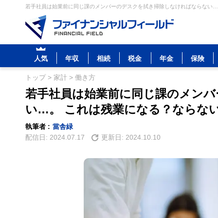
若手社員は始業前に同じ課のメンバーのデスクを拭き掃除しなければならない…。
人気
年収
相続
税金
年金
保険
トップ
>
家計
>
働き方
若手社員は始業前に同じ課のメンバ
い…。 これは残業になる？ならな
執筆者 :
當舎緑
配信日:
2024.07.17
更新日:
2024.10.10