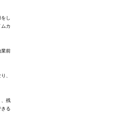
録をし
イムカ
始業前
なり、
り、残
できる