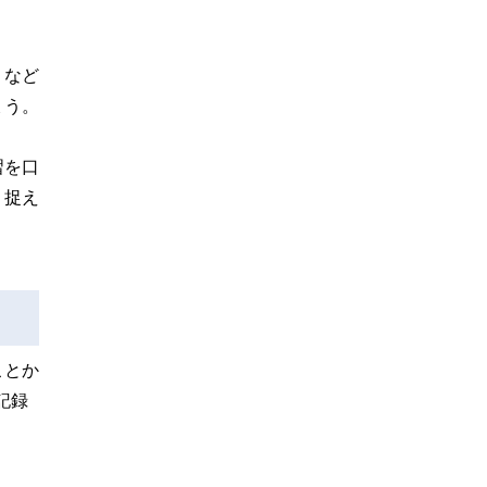
」など
ょう。
習を口
う捉え
ことか
記録