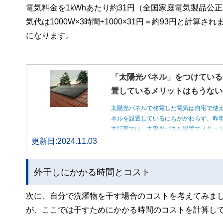
電気料金を1kWhあたり約31円（全国家庭電気製品公
気代は1000W×3時間÷1000×31円＝約93円と計
になります。
「太陽光パネル」をつけている
置しているメリットはもうない
太陽光パネルで発電した電気は自宅で使
ネルを設置しているにもかかわらず、昨
本記事では、太陽光パネル設置でメリッ
更新日:2024.11.03
外干しにかかる時間とコスト
次に、自分で洗濯物を干す場合のコストを考えてみま
が、ここでは干すためにかかる時間のコストを計算し