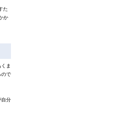
すた
かか
あくま
るので
が自分