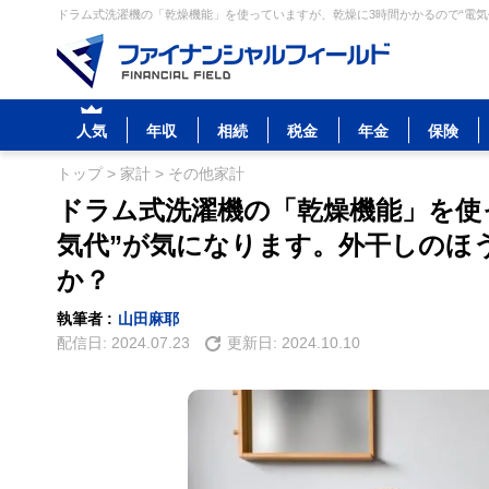
ドラム式洗濯機の「乾燥機能」を使っていますが、乾燥に3時間かかるので“電気
人気
年収
相続
税金
年金
保険
トップ
>
家計
>
その他家計
ドラム式洗濯機の「乾燥機能」を使
気代”が気になります。外干しのほ
か？
執筆者 :
山田麻耶
配信日:
2024.07.23
更新日:
2024.10.10