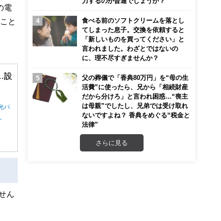
力するのが普通でしょうか？
の電
食べる前のソフトクリームを落とし
ること
てしまった息子。交換を依頼すると
「新しいものを買ってください」と
言われました。わざとではないの
に、理不尽すぎませんか？
…設
父の葬儀で「香典80万円」を“母の生
活費”に使ったら、兄から「相続財産
だから分けろ」と言われ困惑…“喪主
は母親”でしたし、兄弟では受け取れ
光パ
ないですよね？ 香典をめぐる“税金と
ん。
法律”
さらに見る
せん