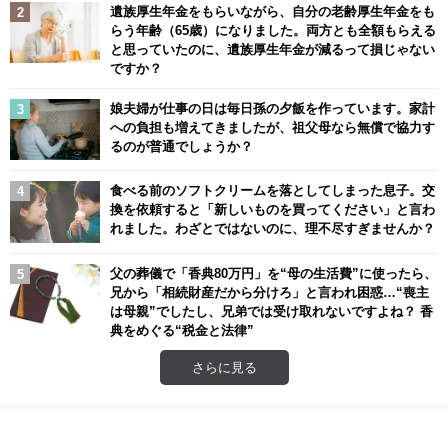
遺族厚生年金をもらいながら、自分の老齢厚生年金をも
らう年齢（65歳）になりました。両方とも全額もらえる
と思っていたのに、遺族厚生年金が減るって損じゃない
ですか？
娘夫婦が仕事の日は毎日孫の夕飯を作っています。家計
への負担も増えてきましたが、祖父母なら無償で協力す
るのが普通でしょうか？
食べる前のソフトクリームを落としてしまった息子。交
換を依頼すると「新しいものを買ってください」と言わ
れました。わざとではないのに、理不尽すぎませんか？
父の葬儀で「香典80万円」を“母の生活費”に使ったら、
兄から「相続財産だから分けろ」と言われ困惑…“喪主
は母親”でしたし、兄弟では受け取れないですよね？ 香
典をめぐる“税金と法律”
さらに見る