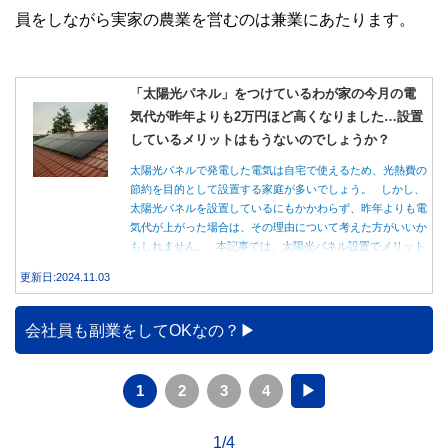
員をしながら実家の農業を営むのは兼業にあたります。
「太陽光パネル」をつけているわが家の今月の電
気代が昨年よりも2万円ほど高くなりました…設置
しているメリットはもうないのでしょうか？
太陽光パネルで発電した電気は自宅で使えるため、光熱費の
節約を目的として設置する家庭が多いでしょう。 しかし、
太陽光パネルを設置しているにもかかわらず、昨年よりも電
気代が上がった場合は、その理由について考えた方がいいか
もしれません。 本記事では、太陽光パネル設置でメリット
を得る方法とともに、電気代が高くなる理由について詳しく
更新日:2024.11.03
解説します。
会社員も副業をしてOKなの？
1
2
3
4
▶
1/4