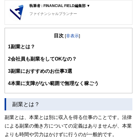
執筆者 : FINANCIAL FIELD編集部 ▼
ファイナンシャルプランナー
FinancialField編集部は、金融、経済に関する記事を、日々
の暮らしにどのような影響を与えるかという視点で、お金の
目次
知識がない方でも理解できるようわかりやすく発信していま
[
非表示
]
す。
1
副業とは？
編集部のメンバーは、ファイナンシャルプランナーの資格取
得者を中心に「お金や暮らし」に関する書籍・雑誌の編集経
2
会社員も副業をしてOKなの？
験者で構成され、企画立案から記事掲載まですべての工程に
関わることで、読者目線のコンテンツを追求しています。
3
副業におすすめのお仕事3選
FinancialFieldの特徴は、ファイナンシャルプランナー、弁
4
本業に支障がない範囲で無理なく稼ごう
護士、税理士、宅地建物取引士、相続診断士、住宅ローンア
ドバイザー、DCプランナー、公認会計士、社会保険労務
士、行政書士、投資アナリスト、キャリアコンサルタントな
ど150名以上の有資格者を執筆者・監修者として迎え、むず
副業とは？
かしく感じられる年金や税金、相続、保険、ローンなどの話
をわかりやすく発信している点です。
副業とは、本業とは別に収入を得る仕事のことです。法律
このように編集経験豊富なメンバーと金融や経済に精通した
による副業の働き方についての定義はありませんが、本業
執筆者・監修者による執筆体制を築くことで、内容のわかり
やすさはもちろんのこと、読み応えのあるコンテンツと確か
よりも時間や労力はかけずに行うのが一般的です。