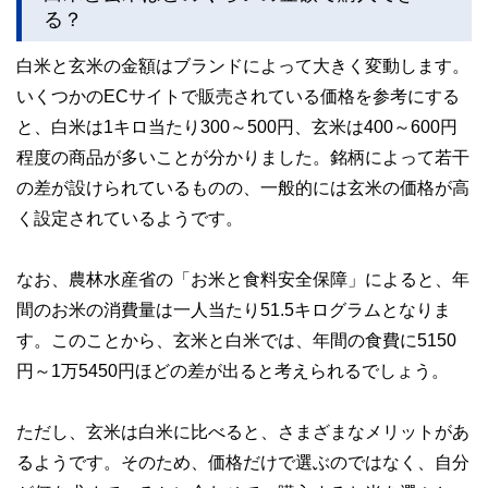
をわかりやすく発信している点です。
る？
このように編集経験豊富なメンバーと金融や経済に精通した
執筆者・監修者による執筆体制を築くことで、内容のわかり
白米と玄米の金額はブランドによって大きく変動します。
やすさはもちろんのこと、読み応えのあるコンテンツと確か
いくつかのECサイトで販売されている価格を参考にする
な情報発信を実現しています。
と、白米は1キロ当たり300～500円、玄米は400～600円
私たちは、快適でより良い生活のアイデアを提供するお金の
コンシェルジュを目指します。
程度の商品が多いことが分かりました。銘柄によって若干
の差が設けられているものの、一般的には玄米の価格が高
く設定されているようです。
なお、農林水産省の「お米と食料安全保障」によると、年
間のお米の消費量は一人当たり51.5キログラムとなりま
す。このことから、玄米と白米では、年間の食費に5150
円～1万5450円ほどの差が出ると考えられるでしょう。
ただし、玄米は白米に比べると、さまざまなメリットがあ
るようです。そのため、価格だけで選ぶのではなく、自分