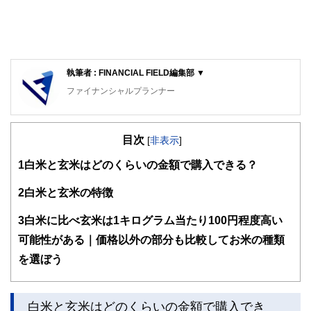
執筆者 : FINANCIAL FIELD編集部 ▼
ファイナンシャルプランナー
FinancialField編集部は、金融、経済に関する記事を、日々
の暮らしにどのような影響を与えるかという視点で、お金の
目次
知識がない方でも理解できるようわかりやすく発信していま
[
非表示
]
す。
1
白米と玄米はどのくらいの金額で購入できる？
編集部のメンバーは、ファイナンシャルプランナーの資格取
得者を中心に「お金や暮らし」に関する書籍・雑誌の編集経
2
白米と玄米の特徴
験者で構成され、企画立案から記事掲載まですべての工程に
関わることで、読者目線のコンテンツを追求しています。
3
白米に比べ玄米は1キログラム当たり100円程度高い
FinancialFieldの特徴は、ファイナンシャルプランナー、弁
可能性がある｜価格以外の部分も比較してお米の種類
護士、税理士、宅地建物取引士、相続診断士、住宅ローンア
を選ぼう
ドバイザー、DCプランナー、公認会計士、社会保険労務
士、行政書士、投資アナリスト、キャリアコンサルタントな
ど150名以上の有資格者を執筆者・監修者として迎え、むず
かしく感じられる年金や税金、相続、保険、ローンなどの話
白米と玄米はどのくらいの金額で購入でき