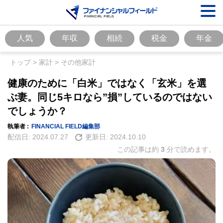
人気
年収
相続
税金
年金
トップ
>
家計
>
その他家計
健康のために「白米」ではなく「玄米」を選
ぶ妻。同じ5キロなら”損”しているのではない
でしょうか？
執筆者 :
FINANCIAL FIELD編集部
配信日:
2024.07.27
更新日:
2024.10.10
この記事は約
3
分で読めます。