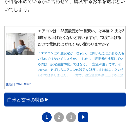
が何を求めているかに合わせて、購入するお米を選ぶとい
いでしょう。
エアコンは「28度設定が一番安い」は本当？ 夫は2
6度から上げたくないと言いますが、“2度”上げる
だけで電気代はどれくらい変わりますか？
「エアコンは28度設定が一番安い」と聞いたことがある人も
いるのではないでしょうか。 しかし、環境省が推奨してい
るのは「設定温度28度」ではなく、「室温28度」です。そ
のため、必ずしもエアコンの設定を28度にすればよいという
わけではありません。 一方で、設定温度を少し上げると消
費電力が減り、電気代の節約につながる可能性があることも
更新日:2026.08.01
事実です。では、26度から28度へ2度上げた場合、電気代は
どれくらい変わるのでしょうか。 本記事では、公的機関の
データをもとに、節約効果の目安と快適に過ごすためのポイ
白米と玄米の特徴
ントを分かりやすく解説します。
1
2
3
▶