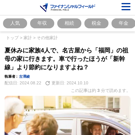
人気
年収
相続
税金
年金
トップ
>
家計
>
その他家計
夏休みに家族4人で、名古屋から「福岡」の祖
母の家に行きます。車で行ったほうが「新幹
線」より節約になりますよね？
執筆者 :
古澤綾
配信日:
2024.08.22
更新日:
2024.10.10
この記事は約
3
分で読めます。