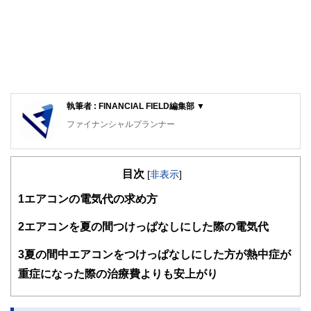
執筆者 : FINANCIAL FIELD編集部 ▼
ファイナンシャルプランナー
FinancialField編集部は、金融、経済に関する記事を、日々
の暮らしにどのような影響を与えるかという視点で、お金の
目次
知識がない方でも理解できるようわかりやすく発信していま
[
非表示
]
す。
1
エアコンの電気代の求め方
編集部のメンバーは、ファイナンシャルプランナーの資格取
得者を中心に「お金や暮らし」に関する書籍・雑誌の編集経
2
エアコンを夏の間つけっぱなしにした際の電気代
験者で構成され、企画立案から記事掲載まですべての工程に
関わることで、読者目線のコンテンツを追求しています。
3
夏の間中エアコンをつけっぱなしにした方が熱中症が
FinancialFieldの特徴は、ファイナンシャルプランナー、弁
重症になった際の治療費よりも安上がり
護士、税理士、宅地建物取引士、相続診断士、住宅ローンア
ドバイザー、DCプランナー、公認会計士、社会保険労務
士、行政書士、投資アナリスト、キャリアコンサルタントな