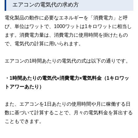
エアコンの電気代の求め方
ど150名以上の有資格者を執筆者・監修者として迎え、むず
かしく感じられる年金や税金、相続、保険、ローンなどの話
をわかりやすく発信している点です。
電化製品の動作に必要なエネルギーを「消費電力」と呼
び、単位はワットで、1000ワットは1キロワットに相当し
このように編集経験豊富なメンバーと金融や経済に精通した
執筆者・監修者による執筆体制を築くことで、内容のわかり
ます。消費電力量は、消費電力に使用時間を掛けたもの
やすさはもちろんのこと、読み応えのあるコンテンツと確か
な情報発信を実現しています。
で、電気代の計算に用いられます。
私たちは、快適でより良い生活のアイデアを提供するお金の
コンシェルジュを目指します。
エアコンの1時間あたりの電気代の式は以下の通りです。
・1時間あたりの電気代=消費電力×電気料金（1キロワッ
トアワーあたり）
また、エアコンを1日あたりの使用時間や月に稼働する日
数に基づいて計算することで、月々の電気料金を算出する
こともできます。