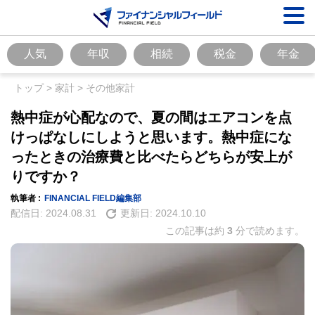
人気
年収
相続
税金
年金
トップ
>
家計
>
その他家計
熱中症が心配なので、夏の間はエアコンを点
けっぱなしにしようと思います。熱中症にな
ったときの治療費と比べたらどちらが安上が
りですか？
執筆者 :
FINANCIAL FIELD編集部
配信日:
2024.08.31
更新日:
2024.10.10
この記事は約
3
分で読めます。