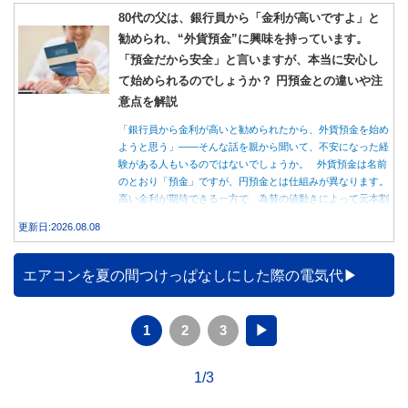
80代の父は、銀行員から「金利が高いですよ」と
勧められ、“外貨預金”に興味を持っています。
「預金だから安全」と言いますが、本当に安心し
て始められるのでしょうか？ 円預金との違いや注
意点を解説
「銀行員から金利が高いと勧められたから、外貨預金を始め
ようと思う」――そんな話を親から聞いて、不安になった経
験がある人もいるのではないでしょうか。 外貨預金は名前
のとおり「預金」ですが、円預金とは仕組みが異なります。
高い金利が期待できる一方で、為替の値動きによって元本割
れする可能性もあります。 この記事では、外貨預金の仕組
更新日:2026.08.08
みや円預金との違い、始める前に知っておきたい注意点を分
かりやすく解説します。
エアコンを夏の間つけっぱなしにした際の電気代
1
2
3
▶
1/3