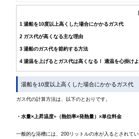
FinancialField編集部は、金融、経済に関する記
るようわかりやすく発信しています。
編集部のメンバーは、ファイナンシャルプランナーの資格
案から記事掲載まですべての工程に関わることで、読者目
1
湯船を10度以上高くした場合にかかるガス代
FinancialFieldの特徴は、ファイナンシャルプラ
2
ガス代が高くなる主な理由
ー、公認会計士、社会保険労務士、行政書士、投資アナリ
え、むずかしく感じられる年金や税金、相続、保険、ロー
3
湯船のガス代を節約する方法
このように編集経験豊富なメンバーと金融や経済に精通し
4
湯温を上げるとガス代は高くなる！ 適温を心掛け
と、読み応えのあるコンテンツと確かな情報発信を実現し
私たちは、快適でより良い生活のアイデアを提供するお金
湯船を10度以上高くした場合にかかるガス代
ガス代の計算方法は、以下のとおりです。
・水量×上昇温度÷（熱効率×発熱量）×単位料金
一般的な浴槽には、200リットルの水が入るとされて