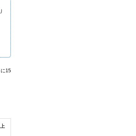
り
に15
”上