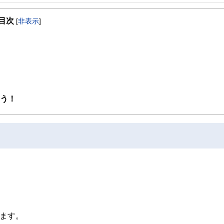
事を、日々の暮らしにどのような影響を与えるかという視点で、お金の知識がない方でも理
目次
[
非表示
]
取得者を中心に「お金や暮らし」に関する書籍・雑誌の編集経験者で構成され、企
線のコンテンツを追求しています。
ンナー、弁護士、税理士、宅地建物取引士、相続診断士、住宅ローンアドバイザー、DCプラ
スト、キャリアコンサルタントなど150名以上の有資格者を執筆者・監修者として
ンなどの話をわかりやすく発信している点です。
た執筆者・監修者による執筆体制を築くことで、内容のわかりやすさはもちろんの
よう！
ています。
のコンシェルジュを目指します。
います。