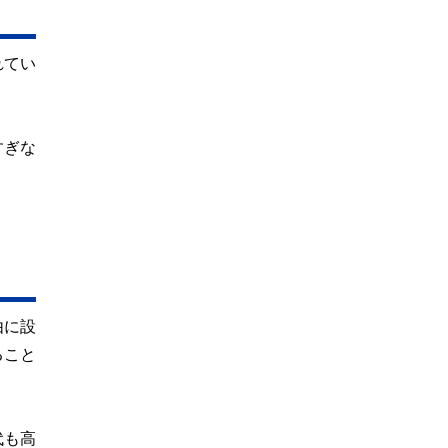
れてい
すぎな
由に設
ること
代も高