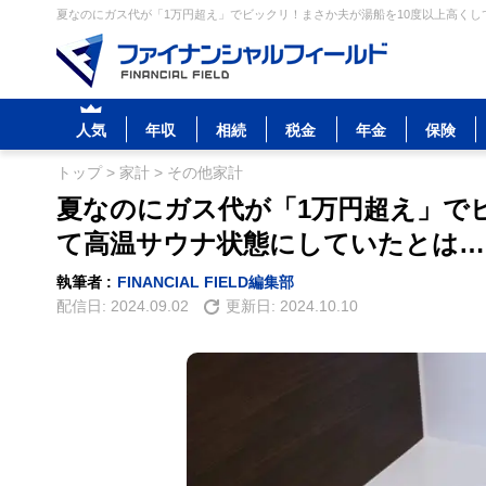
夏なのにガス代が「1万円超え」でビックリ！まさか夫が湯船を10度以上高くし
人気
年収
相続
税金
年金
保険
トップ
>
家計
>
その他家計
夏なのにガス代が「1万円超え」で
て高温サウナ状態にしていたとは
執筆者 :
FINANCIAL FIELD編集部
配信日:
2024.09.02
更新日:
2024.10.10