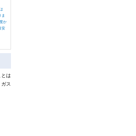
は
りま
度か
目安
ことは
、ガス