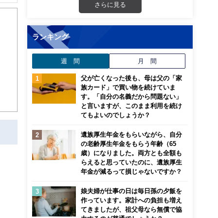
解でき
さらに見る
画立
ランキング
ンナ
週 間
月 間
迎
父が亡くなった後も、母は父の「家
こ
族カード」で買い物を続けていま
す。「自分の名義だから問題ない」
と言いますが、このまま利用を続け
てもよいのでしょうか？
遺族厚生年金をもらいながら、自分
の老齢厚生年金をもらう年齢（65
歳）になりました。両方とも全額も
らえると思っていたのに、遺族厚生
年金が減るって損じゃないですか？
娘夫婦が仕事の日は毎日孫の夕飯を
作っています。家計への負担も増え
てきましたが、祖父母なら無償で協