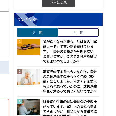
さらに見る
解でき
ランキング
画立
週 間
月 間
ンナ
迎
父が亡くなった後も、母は父の「家
族カード」で買い物を続けていま
す。「自分の名義だから問題ない」
こ
と言いますが、このまま利用を続け
てもよいのでしょうか？
遺族厚生年金をもらいながら、自分
の老齢厚生年金をもらう年齢（65
歳）になりました。両方とも全額も
らえると思っていたのに、遺族厚生
年金が減るって損じゃないですか？
娘夫婦が仕事の日は毎日孫の夕飯を
作っています。家計への負担も増え
てきましたが、祖父母なら無償で協