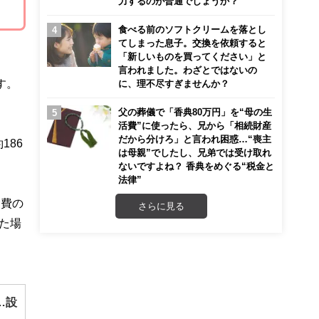
力するのが普通でしょうか？
食べる前のソフトクリームを落とし
てしまった息子。交換を依頼すると
「新しいものを買ってください」と
言われました。わざとではないの
す。
に、理不尽すぎませんか？
父の葬儀で「香典80万円」を“母の生
活費”に使ったら、兄から「相続財産
だから分けろ」と言われ困惑…“喪主
186
は母親”でしたし、兄弟では受け取れ
ないですよね？ 香典をめぐる“税金と
法律”
食費の
さらに見る
した場
…設