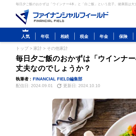
毎日夕ご飯のおかずは「ウインナー4本」と「白ご飯」という息子。健康面は大丈
人気
年収
相続
税金
年金
保険
トップ
>
家計
>
その他家計
毎日夕ご飯のおかずは「ウインナー
丈夫なのでしょうか？
執筆者 :
FINANCIAL FIELD編集部
配信日:
2024.09.01
更新日:
2024.10.10