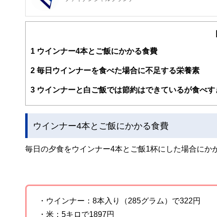
FinancialField編集部は、金融、経済に関する記
るようわかりやすく発信しています。
編集部のメンバーは、ファイナンシャルプランナーの資格
案から記事掲載まですべての工程に関わることで、読者目
1
ウインナー4本とご飯にかかる食費
FinancialFieldの特徴は、ファイナンシャルプラ
2
毎日ウインナーを食べた場合に不足する栄養素
ー、公認会計士、社会保険労務士、行政書士、投資アナリ
え、むずかしく感じられる年金や税金、相続、保険、ロー
3
ウインナーと白ご飯では節約はできているが食べす
このように編集経験豊富なメンバーと金融や経済に精通し
と、読み応えのあるコンテンツと確かな情報発信を実現し
ウインナー4本とご飯にかかる食費
私たちは、快適でより良い生活のアイデアを提供するお金
毎日の夕食をウインナー4本とご飯1杯にした場合にか
・ウインナー：8本入り（285グラム）で322円
・米：5キロで1897円