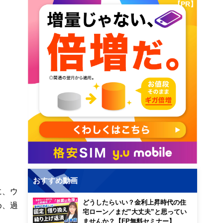
【PR】
おすすめ動画
に、ウ
どうしたらいい？金利上昇時代の住
め、過
宅ローン／まだ”大丈夫”と思ってい
ませんか？【FP無料セミナー】