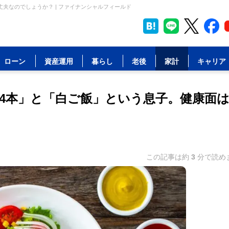
夫なのでしょうか？ | ファイナンシャルフィールド
ローン
資産運用
暮らし
老後
家計
キャリア
4本」と「白ご飯」という息子。健康面
この記事は約
3
分で読め