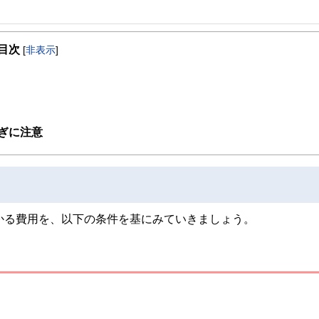
事を、日々の暮らしにどのような影響を与えるかという視点で、お金の知識がない方でも理
目次
[
非表示
]
取得者を中心に「お金や暮らし」に関する書籍・雑誌の編集経験者で構成され、企
線のコンテンツを追求しています。
ンナー、弁護士、税理士、宅地建物取引士、相続診断士、住宅ローンアドバイザー、DCプラ
スト、キャリアコンサルタントなど150名以上の有資格者を執筆者・監修者として
ンなどの話をわかりやすく発信している点です。
ぎに注意
た執筆者・監修者による執筆体制を築くことで、内容のわかりやすさはもちろんの
ています。
のコンシェルジュを目指します。
かる費用を、以下の条件を基にみていきましょう。