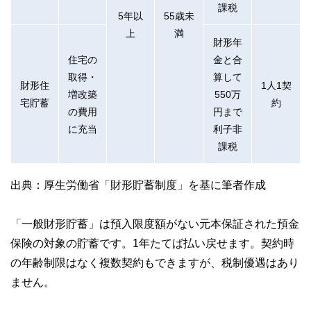
課税
5年以
55歳未
上
満
財形年
住宅の
金と合
取得・
算して
財形住
1人1契
増改築
550万
宅貯蓄
約
の費用
円まで
に充当
利子非
課税
出典：厚生労働省「財形貯蓄制度」を基に筆者作成
「一般財形貯蓄」は預入限度額がない元本保証された預金
保険の対象の貯蓄です。1年たてば払い戻せます。契約時
の年齢制限はなく複数契約もできますが、税制優遇はあり
ません。