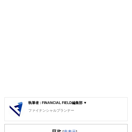
執筆者 : FINANCIAL FIELD編集部 ▼
ファイナンシャルプランナー
FinancialField編集部は、金融、経済に関する記事を、日々
の暮らしにどのような影響を与えるかという視点で、お金の
目次
知識がない方でも理解できるようわかりやすく発信していま
[
非表示
]