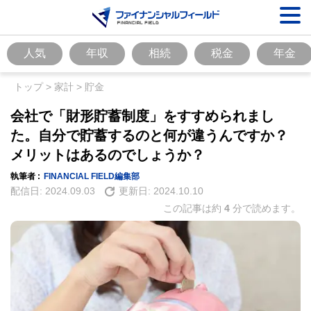
人気
年収
相続
税金
年金
トップ
>
家計
>
貯金
会社で「財形貯蓄制度」をすすめられまし
た。自分で貯蓄するのと何が違うんですか？
メリットはあるのでしょうか？
執筆者 :
FINANCIAL FIELD編集部
配信日:
2024.09.03
更新日:
2024.10.10
この記事は約
4
分で読めます。