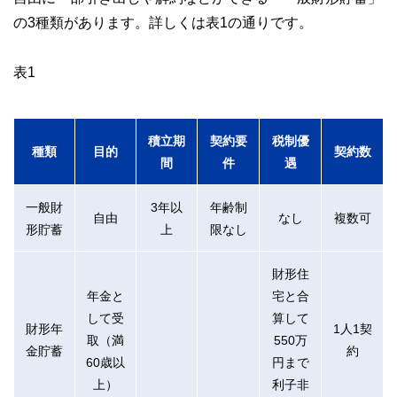
の3種類があります。詳しくは表1の通りです。
表1
積立期
契約要
税制優
種類
目的
契約数
間
件
遇
一般財
3年以
年齢制
自由
なし
複数可
形貯蓄
上
限なし
財形住
年金と
宅と合
して受
算して
財形年
1人1契
取（満
550万
金貯蓄
約
60歳以
円まで
上）
利子非