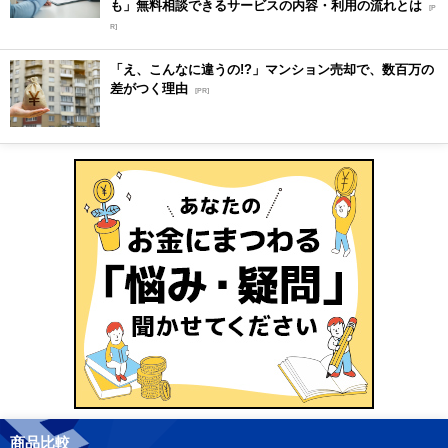
も」無料相談できるサービスの内容・利用の流れとは
[P
R]
「え、こんなに違うの!?」マンション売却で、数百万の
差がつく理由
[PR]
商品比較