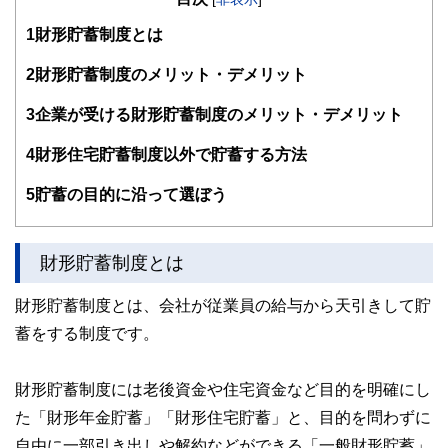
す。
1
財形貯蓄制度とは
編集部のメンバーは、ファイナンシャルプランナーの資格取
得者を中心に「お金や暮らし」に関する書籍・雑誌の編集経
2
財形貯蓄制度のメリット・デメリット
験者で構成され、企画立案から記事掲載まですべての工程に
関わることで、読者目線のコンテンツを追求しています。
3
企業が受ける財形貯蓄制度のメリット・デメリット
FinancialFieldの特徴は、ファイナンシャルプランナー、弁
4
財形住宅貯蓄制度以外で貯蓄する方法
護士、税理士、宅地建物取引士、相続診断士、住宅ローンア
ドバイザー、DCプランナー、公認会計士、社会保険労務
士、行政書士、投資アナリスト、キャリアコンサルタントな
5
貯蓄の目的に沿って選ぼう
ど150名以上の有資格者を執筆者・監修者として迎え、むず
かしく感じられる年金や税金、相続、保険、ローンなどの話
をわかりやすく発信している点です。
財形貯蓄制度とは
このように編集経験豊富なメンバーと金融や経済に精通した
執筆者・監修者による執筆体制を築くことで、内容のわかり
財形貯蓄制度とは、会社が従業員の給与から天引きして貯
やすさはもちろんのこと、読み応えのあるコンテンツと確か
蓄をする制度です。
な情報発信を実現しています。
私たちは、快適でより良い生活のアイデアを提供するお金の
コンシェルジュを目指します。
財形貯蓄制度には老後資金や住宅資金など目的を明確にし
た「財形年金貯蓄」「財形住宅貯蓄」と、目的を問わずに
自由に一部引き出しや解約などができる「一般財形貯蓄」