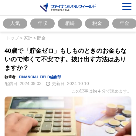
人気
年収
相続
税金
年金
トップ
>
家計
>
貯金
40歳で「貯金ゼロ」もしものときのお金もな
いので怖くて不安です。抜け出す方法はあり
ますか？
執筆者 :
FINANCIAL FIELD編集部
配信日:
2024.09.03
更新日:
2024.10.10
この記事は約
4
分で読めます。