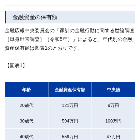
ど150名以上の有資格者を執筆者・監修者として迎え、むず
かしく感じられる年金や税金、相続、保険、ローンなどの話
をわかりやすく発信している点です。
金融資産の保有額
このように編集経験豊富なメンバーと金融や経済に精通した
金融広報中央委員会の「家計の金融行動に関する世論調査
執筆者・監修者による執筆体制を築くことで、内容のわかり
やすさはもちろんのこと、読み応えのあるコンテンツと確か
［単身世帯調査］（令和5年）」によると、年代別の金融
な情報発信を実現しています。
資産保有額は図表1のとおりです。
私たちは、快適でより良い生活のアイデアを提供するお金の
コンシェルジュを目指します。
【図表1】
年齢
金融資産保有額
中央値
20歳代
121万円
9万円
30歳代
594万円
100万円
40歳代
559万円
47万円