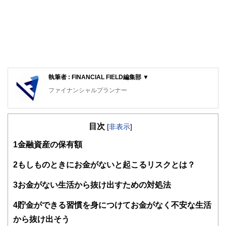
執筆者 : FINANCIAL FIELD編集部 ▼
ファイナンシャルプランナー
FinancialField編集部は、金融、経済に関する記事を、日々
の暮らしにどのような影響を与えるかという視点で、お金の
目次
知識がない方でも理解できるようわかりやすく発信していま
[
非表示
]
す。
1
金融資産の保有額
編集部のメンバーは、ファイナンシャルプランナーの資格取
得者を中心に「お金や暮らし」に関する書籍・雑誌の編集経
2
もしものときにお金がないと起こるリスクとは？
験者で構成され、企画立案から記事掲載まですべての工程に
関わることで、読者目線のコンテンツを追求しています。
3
お金がない生活から抜け出すための対処法
FinancialFieldの特徴は、ファイナンシャルプランナー、弁
4
貯金ができる習慣を身につけてお金がなく不安な生活
護士、税理士、宅地建物取引士、相続診断士、住宅ローンア
ドバイザー、DCプランナー、公認会計士、社会保険労務
から抜け出そう
士、行政書士、投資アナリスト、キャリアコンサルタントな