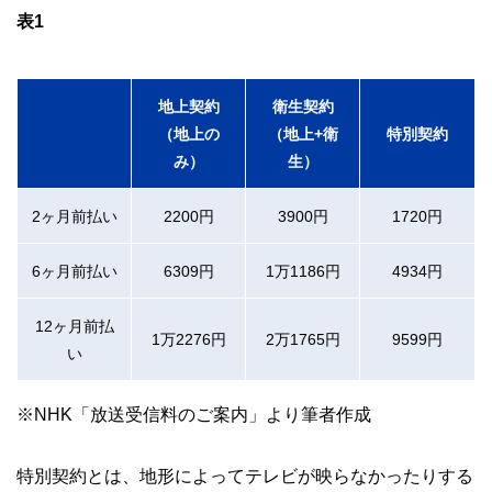
な情報発信を実現しています。
表1
私たちは、快適でより良い生活のアイデアを提供するお金の
コンシェルジュを目指します。
地上契約
衛生契約
（地上の
（地上+衛
特別契約
み）
生）
2ヶ月前払い
2200円
3900円
1720円
6ヶ月前払い
6309円
1万1186円
4934円
12ヶ月前払
1万2276円
2万1765円
9599円
い
※NHK「放送受信料のご案内」より筆者作成
特別契約とは、地形によってテレビが映らなかったりする