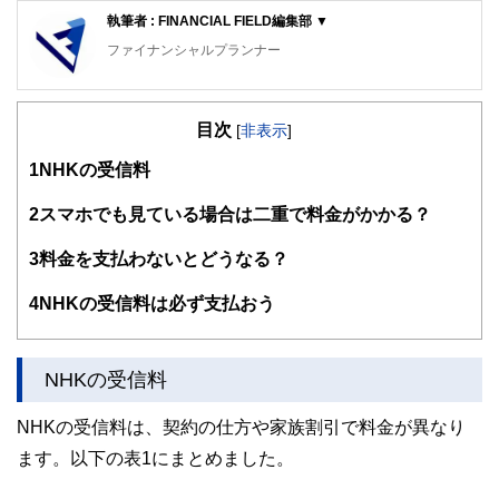
執筆者 : FINANCIAL FIELD編集部 ▼
ファイナンシャルプランナー
FinancialField編集部は、金融、経済に関する記事を、日々
の暮らしにどのような影響を与えるかという視点で、お金の
目次
知識がない方でも理解できるようわかりやすく発信していま
[
非表示
]
す。
1
NHKの受信料
編集部のメンバーは、ファイナンシャルプランナーの資格取
得者を中心に「お金や暮らし」に関する書籍・雑誌の編集経
2
スマホでも見ている場合は二重で料金がかかる？
験者で構成され、企画立案から記事掲載まですべての工程に
関わることで、読者目線のコンテンツを追求しています。
3
料金を支払わないとどうなる？
FinancialFieldの特徴は、ファイナンシャルプランナー、弁
4
NHKの受信料は必ず支払おう
護士、税理士、宅地建物取引士、相続診断士、住宅ローンア
ドバイザー、DCプランナー、公認会計士、社会保険労務
士、行政書士、投資アナリスト、キャリアコンサルタントな
ど150名以上の有資格者を執筆者・監修者として迎え、むず
NHKの受信料
かしく感じられる年金や税金、相続、保険、ローンなどの話
をわかりやすく発信している点です。
NHKの受信料は、契約の仕方や家族割引で料金が異なり
このように編集経験豊富なメンバーと金融や経済に精通した
ます。以下の表1にまとめました。
執筆者・監修者による執筆体制を築くことで、内容のわかり
やすさはもちろんのこと、読み応えのあるコンテンツと確か