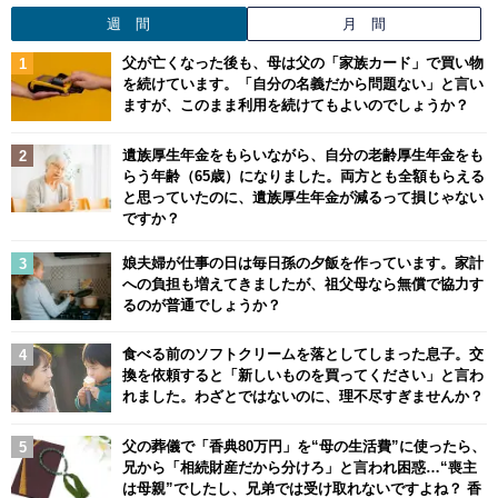
週 間
月 間
父が亡くなった後も、母は父の「家族カード」で買い物
を続けています。「自分の名義だから問題ない」と言い
ますが、このまま利用を続けてもよいのでしょうか？
遺族厚生年金をもらいながら、自分の老齢厚生年金をも
らう年齢（65歳）になりました。両方とも全額もらえる
と思っていたのに、遺族厚生年金が減るって損じゃない
ですか？
娘夫婦が仕事の日は毎日孫の夕飯を作っています。家計
への負担も増えてきましたが、祖父母なら無償で協力す
るのが普通でしょうか？
食べる前のソフトクリームを落としてしまった息子。交
換を依頼すると「新しいものを買ってください」と言わ
れました。わざとではないのに、理不尽すぎませんか？
父の葬儀で「香典80万円」を“母の生活費”に使ったら、
兄から「相続財産だから分けろ」と言われ困惑…“喪主
は母親”でしたし、兄弟では受け取れないですよね？ 香