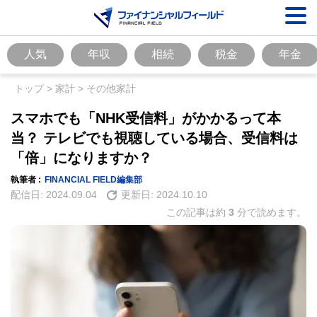
人気
年収
相続
税金
年金
トップ
>
家計
>
その他家計
スマホでも「NHK受信料」がかかるって本
当？ テレビでも視聴している場合、受信料は
「倍」になりますか？
執筆者 :
FINANCIAL FIELD編集部
配信日:
2024.09.04
更新日:
2024.10.10
この記事は約
3
分で読めます。