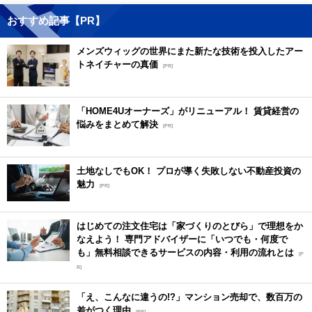
おすすめ記事【PR】
メンズウィッグの世界にまた新たな技術を投入したアー
トネイチャーの真価
[PR]
「HOME4Uオーナーズ」がリニューアル！ 賃貸経営の
悩みをまとめて解決
[PR]
土地なしでもOK！ プロが導く失敗しない不動産投資の
魅力
[PR]
はじめての注文住宅は「家づくりのとびら」で理想をか
なえよう！ 専門アドバイザーに「いつでも・何度で
も」無料相談できるサービスの内容・利用の流れとは
[P
R]
「え、こんなに違うの!?」マンション売却で、数百万の
差がつく理由
[PR]