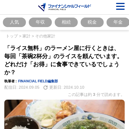
人気
年収
相続
税金
年金
トップ
>
家計
>
その他家計
「ライス無料」のラーメン屋に行くときは、
毎回「茶碗2杯分」のライスを頼んでいます。
どれだけ「お得」に食事できているでしょう
か？
執筆者 :
FINANCIAL FIELD編集部
配信日:
2024.09.05
更新日:
2024.10.10
この記事は約
3
分で読めます。