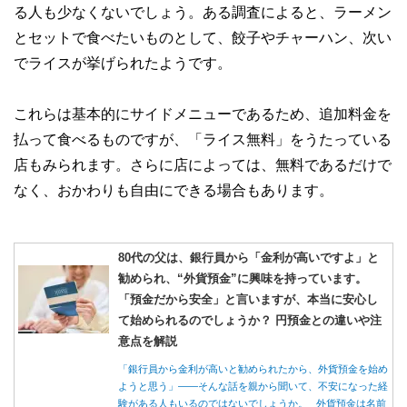
やすさはもちろんのこと、読み応えのあるコンテンツと確か
る人も少なくないでしょう。ある調査によると、ラーメン
な情報発信を実現しています。
とセットで食べたいものとして、餃子やチャーハン、次い
私たちは、快適でより良い生活のアイデアを提供するお金の
でライスが挙げられたようです。
コンシェルジュを目指します。
これらは基本的にサイドメニューであるため、追加料金を
払って食べるものですが、「ライス無料」をうたっている
店もみられます。さらに店によっては、無料であるだけで
なく、おかわりも自由にできる場合もあります。
80代の父は、銀行員から「金利が高いですよ」と
勧められ、“外貨預金”に興味を持っています。
「預金だから安全」と言いますが、本当に安心し
て始められるのでしょうか？ 円預金との違いや注
意点を解説
「銀行員から金利が高いと勧められたから、外貨預金を始め
ようと思う」――そんな話を親から聞いて、不安になった経
験がある人もいるのではないでしょうか。 外貨預金は名前