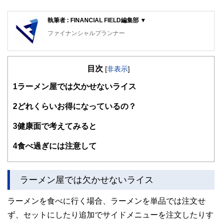
執筆者 : FINANCIAL FIELD編集部 ▼
ファイナンシャルプランナー
FinancialField編集部は、金融、経済に関する記事を、日々
の暮らしにどのような影響を与えるかという視点で、お金の
目次
知識がない方でも理解できるようわかりやすく発信していま
[
非表示
]
す。
1
ラーメン屋では欠かせないライス
編集部のメンバーは、ファイナンシャルプランナーの資格取
得者を中心に「お金や暮らし」に関する書籍・雑誌の編集経
2
どれくらいお得になっているの？
験者で構成され、企画立案から記事掲載まですべての工程に
関わることで、読者目線のコンテンツを追求しています。
3
健康面で考えてみると
FinancialFieldの特徴は、ファイナンシャルプランナー、弁
4
食べ過ぎには注意して
護士、税理士、宅地建物取引士、相続診断士、住宅ローンア
ドバイザー、DCプランナー、公認会計士、社会保険労務
士、行政書士、投資アナリスト、キャリアコンサルタントな
ど150名以上の有資格者を執筆者・監修者として迎え、むず
ラーメン屋では欠かせないライス
かしく感じられる年金や税金、相続、保険、ローンなどの話
をわかりやすく発信している点です。
ラーメンを食べに行く場合、ラーメンを単品では注文せ
このように編集経験豊富なメンバーと金融や経済に精通した
ず、セットにしたり追加でサイドメニューを注文したりす
執筆者・監修者による執筆体制を築くことで、内容のわかり