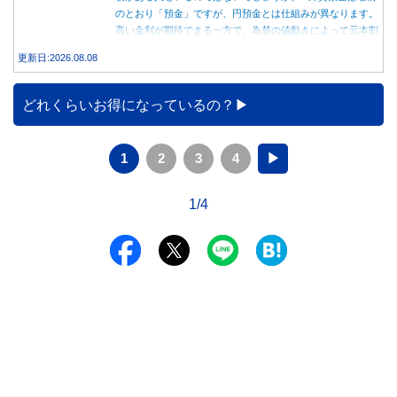
のとおり「預金」ですが、円預金とは仕組みが異なります。
高い金利が期待できる一方で、為替の値動きによって元本割
れする可能性もあります。 この記事では、外貨預金の仕組
更新日:2026.08.08
みや円預金との違い、始める前に知っておきたい注意点を分
かりやすく解説します。
どれくらいお得になっているの？
1
2
3
4
▶
1/4