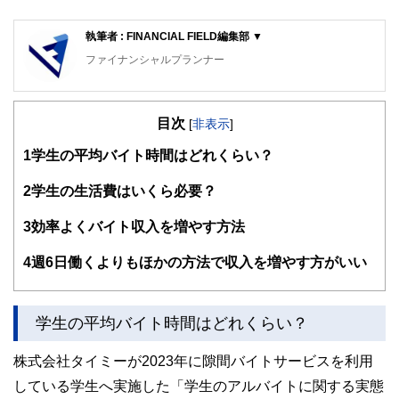
執筆者 : FINANCIAL FIELD編集部 ▼
ファイナンシャルプランナー
FinancialField編集部は、金融、経済に関する記事を、日々
の暮らしにどのような影響を与えるかという視点で、お金の
目次
知識がない方でも理解できるようわかりやすく発信していま
[
非表示
]
す。
1
学生の平均バイト時間はどれくらい？
編集部のメンバーは、ファイナンシャルプランナーの資格取
得者を中心に「お金や暮らし」に関する書籍・雑誌の編集経
2
学生の生活費はいくら必要？
験者で構成され、企画立案から記事掲載まですべての工程に
関わることで、読者目線のコンテンツを追求しています。
3
効率よくバイト収入を増やす方法
FinancialFieldの特徴は、ファイナンシャルプランナー、弁
4
週6日働くよりもほかの方法で収入を増やす方がいい
護士、税理士、宅地建物取引士、相続診断士、住宅ローンア
ドバイザー、DCプランナー、公認会計士、社会保険労務
士、行政書士、投資アナリスト、キャリアコンサルタントな
ど150名以上の有資格者を執筆者・監修者として迎え、むず
学生の平均バイト時間はどれくらい？
かしく感じられる年金や税金、相続、保険、ローンなどの話
をわかりやすく発信している点です。
株式会社タイミーが2023年に隙間バイトサービスを利用
このように編集経験豊富なメンバーと金融や経済に精通した
している学生へ実施した「学生のアルバイトに関する実態
執筆者・監修者による執筆体制を築くことで、内容のわかり