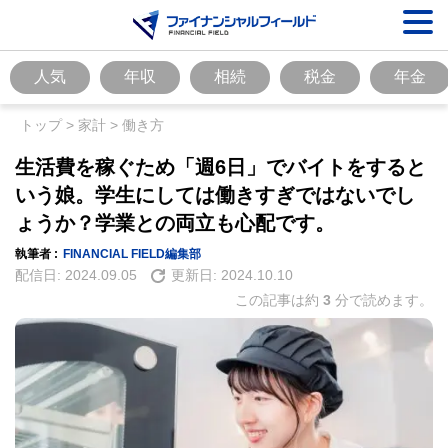
人気
年収
相続
税金
年金
トップ
>
家計
>
働き方
生活費を稼ぐため「週6日」でバイトをすると
いう娘。学生にしては働きすぎではないでし
ょうか？学業との両立も心配です。
執筆者 :
FINANCIAL FIELD編集部
配信日:
2024.09.05
更新日:
2024.10.10
この記事は約
3
分で読めます。