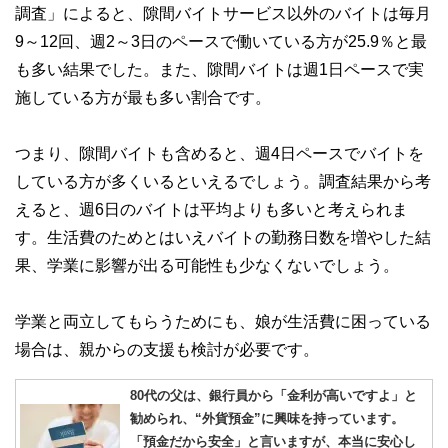
やすさはもちろんのこと、読み応えのあるコンテンツと確か
調査」によると、隙間バイトサービス以外のバイトは毎月
な情報発信を実現しています。
9～12回、週2～3日のペースで働いている方が25.9％と最
私たちは、快適でより良い生活のアイデアを提供するお金の
も多い結果でした。また、隙間バイトは週1日ペースで実
コンシェルジュを目指します。
施している方が最も多い割合です。
つまり、隙間バイトも含めると、週4日ペースでバイトを
している方が多くいるといえるでしょう。調査結果から考
えると、週6日のバイトは平均よりも多いと考えられま
す。生活費のためとはいえバイトの勤務日数を増やした結
果、学業に影響が出る可能性も少なくないでしょう。
学業と両立してもらうためにも、娘が生活費に困っている
場合は、親からの支援も検討が必要です。
80代の父は、銀行員から「金利が高いですよ」と
勧められ、“外貨預金”に興味を持っています。
「預金だから安全」と言いますが、本当に安心し