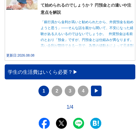
て始められるのでしょうか？ 円預金との違いや注
意点を解説
「銀行員から金利が高いと勧められたから、外貨預金を始め
ようと思う」――そんな話を親から聞いて、不安になった経
験がある人もいるのではないでしょうか。 外貨預金は名前
のとおり「預金」ですが、円預金とは仕組みが異なります。
高い金利が期待できる一方で、為替の値動きによって元本割
れする可能性もあります。 この記事では、外貨預金の仕組
更新日:2026.08.08
みや円預金との違い、始める前に知っておきたい注意点を分
かりやすく解説します。
学生の生活費はいくら必要？
1
2
3
4
▶
1/4