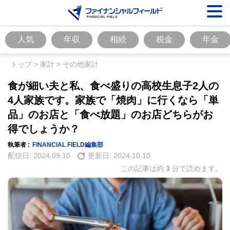
人気
年収
相続
税金
年金
トップ
>
家計
>
その他家計
食が細い夫と私、食べ盛りの高校生息子2人の
4人家族です。家族で「焼肉」に行くなら「単
品」のお店と「食べ放題」のお店どちらがお
得でしょうか？
執筆者 :
FINANCIAL FIELD編集部
配信日:
2024.09.10
更新日:
2024.10.10
この記事は約
3
分で読めます。