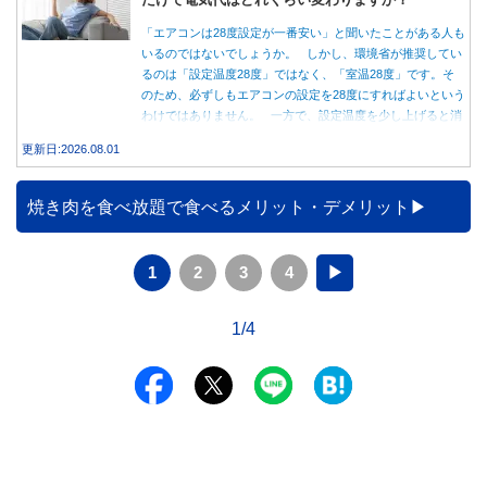
「エアコンは28度設定が一番安い」と聞いたことがある人も
いるのではないでしょうか。 しかし、環境省が推奨してい
るのは「設定温度28度」ではなく、「室温28度」です。そ
のため、必ずしもエアコンの設定を28度にすればよいという
わけではありません。 一方で、設定温度を少し上げると消
費電力が減り、電気代の節約につながる可能性があることも
更新日:2026.08.01
事実です。では、26度から28度へ2度上げた場合、電気代は
どれくらい変わるのでしょうか。 本記事では、公的機関の
データをもとに、節約効果の目安と快適に過ごすためのポイ
焼き肉を食べ放題で食べるメリット・デメリット
ントを分かりやすく解説します。
1
2
3
4
▶
1/4