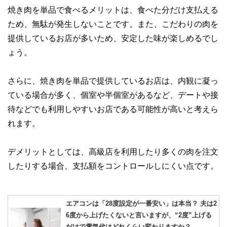
やすさはもちろんのこと、読み応えのあるコンテンツと確か
焼き肉を単品で食べるメリットは、食べた分だけ支払える
な情報発信を実現しています。
ため、無駄が発生しないことです。また、こだわりの肉を
私たちは、快適でより良い生活のアイデアを提供するお金の
提供しているお店が多いため、安定した味が楽しめるでし
コンシェルジュを目指します。
ょう。
さらに、焼き肉を単品で提供しているお店は、内観に凝っ
ている場合が多く、個室や半個室があるなど、デートや接
待などでも利用しやすいお店である可能性が高いと考えら
れます。
デメリットとしては、高級店を利用したり多くの肉を注文
したりする場合、支払額をコントロールしにくい点です。
エアコンは「28度設定が一番安い」は本当？ 夫は2
6度から上げたくないと言いますが、“2度”上げる
だけで電気代はどれくらい変わりますか？