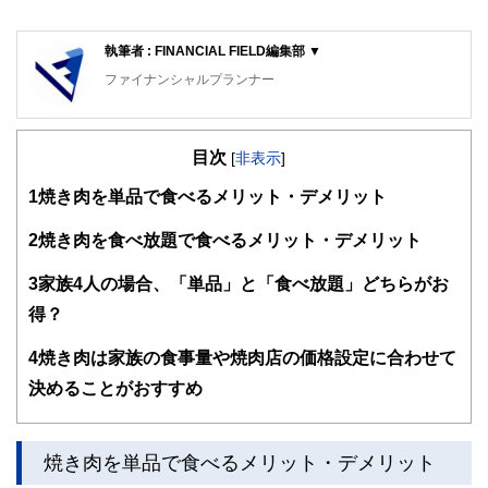
執筆者 : FINANCIAL FIELD編集部 ▼
ファイナンシャルプランナー
FinancialField編集部は、金融、経済に関する記事を、日々
の暮らしにどのような影響を与えるかという視点で、お金の
目次
知識がない方でも理解できるようわかりやすく発信していま
[
非表示
]
す。
1
焼き肉を単品で食べるメリット・デメリット
編集部のメンバーは、ファイナンシャルプランナーの資格取
得者を中心に「お金や暮らし」に関する書籍・雑誌の編集経
2
焼き肉を食べ放題で食べるメリット・デメリット
験者で構成され、企画立案から記事掲載まですべての工程に
関わることで、読者目線のコンテンツを追求しています。
3
家族4人の場合、「単品」と「食べ放題」どちらがお
FinancialFieldの特徴は、ファイナンシャルプランナー、弁
得？
護士、税理士、宅地建物取引士、相続診断士、住宅ローンア
ドバイザー、DCプランナー、公認会計士、社会保険労務
4
焼き肉は家族の食事量や焼肉店の価格設定に合わせて
士、行政書士、投資アナリスト、キャリアコンサルタントな
決めることがおすすめ
ど150名以上の有資格者を執筆者・監修者として迎え、むず
かしく感じられる年金や税金、相続、保険、ローンなどの話
をわかりやすく発信している点です。
焼き肉を単品で食べるメリット・デメリット
このように編集経験豊富なメンバーと金融や経済に精通した
執筆者・監修者による執筆体制を築くことで、内容のわかり