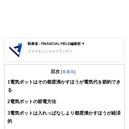
執筆者 : FINANCIAL FIELD編集部 ▼
ファイナンシャルプランナー
FinancialField編集部は、金融、経済に関する記事を、日々
の暮らしにどのような影響を与えるかという視点で、お金の
目次
知識がない方でも理解できるようわかりやすく発信していま
[
非表示
]
す。
1
電気ポットはその都度沸かすほうが電気代を節約でき
編集部のメンバーは、ファイナンシャルプランナーの資格取
る
得者を中心に「お金や暮らし」に関する書籍・雑誌の編集経
験者で構成され、企画立案から記事掲載まですべての工程に
2
電気ポットの節電方法
関わることで、読者目線のコンテンツを追求しています。
FinancialFieldの特徴は、ファイナンシャルプランナー、弁
3
電気ポットは入れっぱなしより都度沸かすほうが経済
護士、税理士、宅地建物取引士、相続診断士、住宅ローンア
的
ドバイザー、DCプランナー、公認会計士、社会保険労務
士、行政書士、投資アナリスト、キャリアコンサルタントな