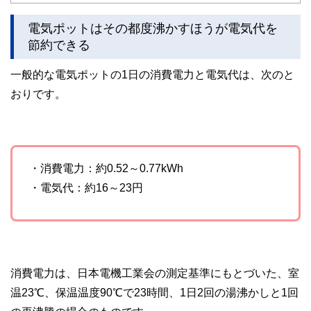
ど150名以上の有資格者を執筆者・監修者として迎え、むず
かしく感じられる年金や税金、相続、保険、ローンなどの話
電気ポットはその都度沸かすほうが電気代を
をわかりやすく発信している点です。
節約できる
このように編集経験豊富なメンバーと金融や経済に精通した
執筆者・監修者による執筆体制を築くことで、内容のわかり
一般的な電気ポットの1日の消費電力と電気代は、次のと
やすさはもちろんのこと、読み応えのあるコンテンツと確か
おりです。
な情報発信を実現しています。
私たちは、快適でより良い生活のアイデアを提供するお金の
コンシェルジュを目指します。
・消費電力：約0.52～0.77kWh
・電気代：約16～23円
消費電力は、日本電機工業会の測定基準にもとづいた、室
温23℃、保温温度90℃で23時間、1日2回の湯沸かしと1回