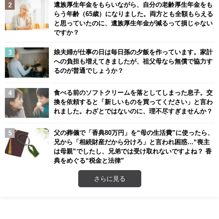
遺族厚生年金をもらいながら、自分の老齢厚生年金をも
らう年齢（65歳）になりました。両方とも全額もらえる
と思っていたのに、遺族厚生年金が減るって損じゃない
ですか？
娘夫婦が仕事の日は毎日孫の夕飯を作っています。家計
への負担も増えてきましたが、祖父母なら無償で協力す
るのが普通でしょうか？
食べる前のソフトクリームを落としてしまった息子。交
換を依頼すると「新しいものを買ってください」と言わ
れました。わざとではないのに、理不尽すぎませんか？
父の葬儀で「香典80万円」を“母の生活費”に使ったら、
兄から「相続財産だから分けろ」と言われ困惑…“喪主
は母親”でしたし、兄弟では受け取れないですよね？ 香
典をめぐる“税金と法律”
さらに見る