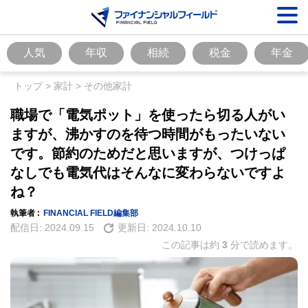
人気
年収
相続
税金
年金
トップ
>
家計
>
その他家計
職場で「電気ポット」を使ったら切る人がい
ますが、沸かすのを待つ時間がもったいない
です。節約のためだと思いますが、つけっぱ
なしでも電気代はそんなに変わらないですよ
ね？
執筆者 :
FINANCIAL FIELD編集部
配信日:
2024.09.15
更新日:
2024.10.10
この記事は約
3
分で読めます。