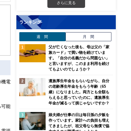
解でき
さらに見る
画立
ランキング
ンナ
週 間
月 間
迎
父が亡くなった後も、母は父の「家
こ
族カード」で買い物を続けていま
す。「自分の名義だから問題ない」
と言いますが、このまま利用を続け
てもよいのでしょうか？
遺族厚生年金をもらいながら、自分
待機電
の老齢厚生年金をもらう年齢（65
歳）になりました。両方とも全額も
らえると思っていたのに、遺族厚生
年金が減るって損じゃないですか？
る可能
娘夫婦が仕事の日は毎日孫の夕飯を
作っています。家計への負担も増え
てきましたが、祖父母なら無償で協
。電源