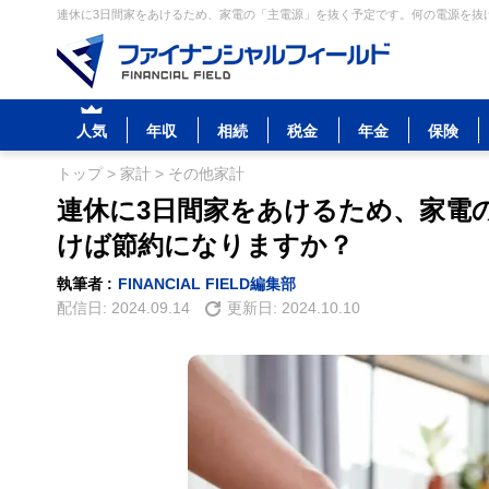
連休に3日間家をあけるため、家電の「主電源」を抜く予定です。何の電源を抜け
人気
年収
相続
税金
年金
保険
トップ
>
家計
>
その他家計
連休に3日間家をあけるため、家電
けば節約になりますか？
執筆者 :
FINANCIAL FIELD編集部
配信日:
2024.09.14
更新日:
2024.10.10