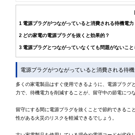
FinancialField編集部は、金融、経済に関する記
るようわかりやすく発信しています。
編集部のメンバーは、ファイナンシャルプランナーの資格
案から記事掲載まですべての工程に関わることで、読者目
1
電源プラグがつながっていると消費される待機電力
FinancialFieldの特徴は、ファイナンシャルプラ
2
どの家電の電源プラグを抜くと効果的？
ー、公認会計士、社会保険労務士、行政書士、投資アナリ
え、むずかしく感じられる年金や税金、相続、保険、ロー
3
電源プラグとつながっていなくても問題がないこと
このように編集経験豊富なメンバーと金融や経済に精通し
と、読み応えのあるコンテンツと確かな情報発信を実現し
電源プラグがつながっていると消費される待機
私たちは、快適でより良い生活のアイデアを提供するお金
多くの家電製品はすぐ使用できるように、電源プラグ
力で、待機電力を削減することが、留守中の節電につ
留守にする間に電源プラグを抜くことで節約できるこ
性がある火災のリスクを軽減できるでしょう。
古い家電製品を使用している場合や電源コードが劣化