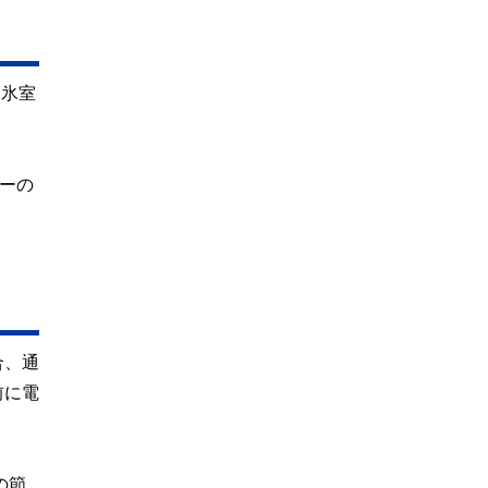
製氷室
ーの
合、通
前に電
の節