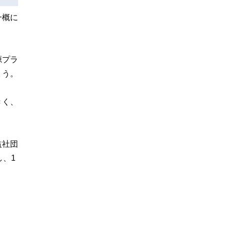
一概に
源プラ
ょう。
きく、
益社団
、1