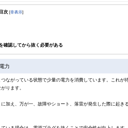
事を、日々の暮らしにどのような影響を与えるかという視点で、お金の知識がない方でも理
目次
[
非表示
]
取得者を中心に「お金や暮らし」に関する書籍・雑誌の編集経験者で構成され、企
線のコンテンツを追求しています。
ンナー、弁護士、税理士、宅地建物取引士、相続診断士、住宅ローンアドバイザー、DCプラ
スト、キャリアコンサルタントなど150名以上の有資格者を執筆者・監修者として
ンなどの話をわかりやすく発信している点です。
を確認してから抜く必要がある
た執筆者・監修者による執筆体制を築くことで、内容のわかりやすさはもちろんの
ています。
電力
のコンシェルジュを目指します。
とつながっている状態で少量の電力を消費しています。これが
ながります。
とに加え、万が一、故障やショート、落雷が発生した際に起き
している場合は、電源プラグを抜くことで安全性が向上します