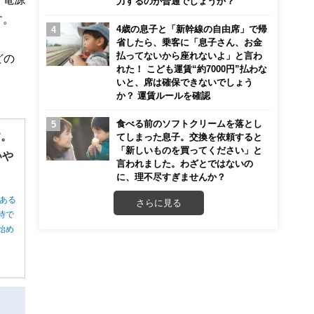
力するのが普通でしょうか？
す。
4歳の息子と「新幹線の自由席」で帰
省したら、乗客に「息子さん、お金
払ってないから座れないよ」と言わ
どの
れた！ こども運賃“約7000円”払わな
いと、席は確保できないでしょう
か？ 運賃ルールを確認
食べる前のソフトクリームを落とし
す。
てしまった息子。交換を依頼すると
「新しいものを買ってください」と
いや
言われました。わざとではないの
に、理不尽すぎませんか？
ある
さらに見る
待で
始め