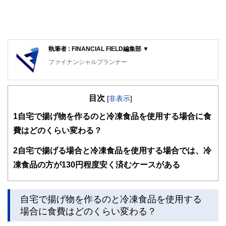
執筆者 : FINANCIAL FIELD編集部 ▼
ファイナンシャルプランナー
FinancialField編集部は、金融、経済に関する記事を、日々
の暮らしにどのような影響を与えるかという視点で、お金の
目次
知識がない方でも理解できるようわかりやすく発信していま
[
非表示
]
す。
1
自宅で揚げ物を作るのと冷凍食品を使用する場合に食
編集部のメンバーは、ファイナンシャルプランナーの資格取
費はどのくらい変わる？
得者を中心に「お金や暮らし」に関する書籍・雑誌の編集経
験者で構成され、企画立案から記事掲載まですべての工程に
2
自宅で揚げる場合と冷凍食品を使用する場合では、冷
関わることで、読者目線のコンテンツを追求しています。
凍食品の方が130円程度安く済むケースがある
FinancialFieldの特徴は、ファイナンシャルプランナー、弁
護士、税理士、宅地建物取引士、相続診断士、住宅ローンア
ドバイザー、DCプランナー、公認会計士、社会保険労務
士、行政書士、投資アナリスト、キャリアコンサルタントな
自宅で揚げ物を作るのと冷凍食品を使用する
ど150名以上の有資格者を執筆者・監修者として迎え、むず
場合に食費はどのくらい変わる？
かしく感じられる年金や税金、相続、保険、ローンなどの話
をわかりやすく発信している点です。