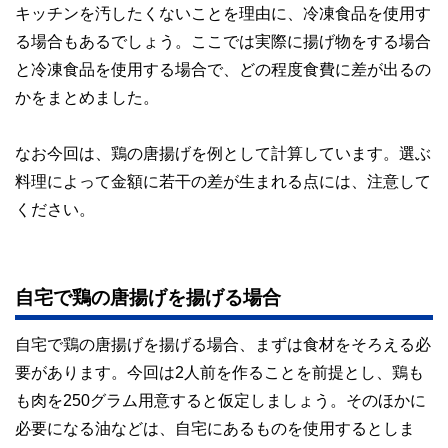
キッチンを汚したくないことを理由に、冷凍食品を使用す
このように編集経験豊富なメンバーと金融や経済に精通した
る場合もあるでしょう。ここでは実際に揚げ物をする場合
執筆者・監修者による執筆体制を築くことで、内容のわかり
やすさはもちろんのこと、読み応えのあるコンテンツと確か
と冷凍食品を使用する場合で、どの程度食費に差が出るの
な情報発信を実現しています。
かをまとめました。
私たちは、快適でより良い生活のアイデアを提供するお金の
コンシェルジュを目指します。
なお今回は、鶏の唐揚げを例として計算しています。選ぶ
料理によって金額に若干の差が生まれる点には、注意して
ください。
自宅で鶏の唐揚げを揚げる場合
自宅で鶏の唐揚げを揚げる場合、まずは食材をそろえる必
要があります。今回は2人前を作ることを前提とし、鶏も
も肉を250グラム用意すると仮定しましょう。そのほかに
必要になる油などは、自宅にあるものを使用するとしま