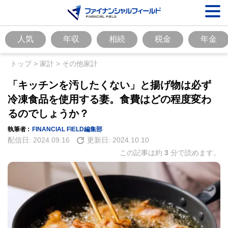
人気
年収
相続
税金
年金
トップ
>
家計
>
その他家計
「キッチンを汚したくない」と揚げ物は必ず
冷凍食品を使用する妻。食費はどの程度変わ
るのでしょうか？
執筆者 :
FINANCIAL FIELD編集部
配信日:
2024.09.16
更新日:
2024.10.10
この記事は約
3
分で読めます。