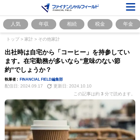
人気
年収
相続
税金
年金
トップ
>
家計
>
その他家計
出社時は自宅から「コーヒー」を持参してい
ます。在宅勤務が多いなら”意味のない節
約”でしょうか？
執筆者 :
FINANCIAL FIELD編集部
配信日:
2024.09.17
更新日:
2024.10.10
この記事は約
3
分で読めます。