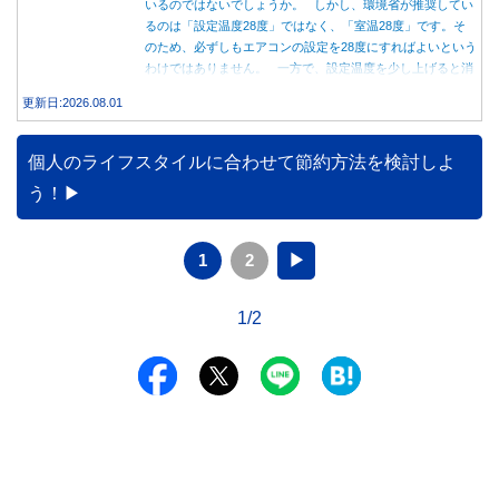
いるのではないでしょうか。 しかし、環境省が推奨してい
るのは「設定温度28度」ではなく、「室温28度」です。そ
のため、必ずしもエアコンの設定を28度にすればよいという
わけではありません。 一方で、設定温度を少し上げると消
費電力が減り、電気代の節約につながる可能性があることも
更新日:2026.08.01
事実です。では、26度から28度へ2度上げた場合、電気代は
どれくらい変わるのでしょうか。 本記事では、公的機関の
データをもとに、節約効果の目安と快適に過ごすためのポイ
個人のライフスタイルに合わせて節約方法を検討しよ
ントを分かりやすく解説します。
う！
1
2
▶
1/2