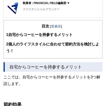
執筆者 : FINANCIAL FIELD編集部 ▼
ファイナンシャルプランナー
FinancialField編集部は、金融、経済に関する記事を、日々
の暮らしにどのような影響を与えるかという視点で、お金の
目次
知識がない方でも理解できるようわかりやすく発信していま
[
非表示
]
す。
1
自宅からコーヒーを持参するメリット
編集部のメンバーは、ファイナンシャルプランナーの資格取
得者を中心に「お金や暮らし」に関する書籍・雑誌の編集経
2
個人のライフスタイルに合わせて節約方法を検討しよ
験者で構成され、企画立案から記事掲載まですべての工程に
う！
関わることで、読者目線のコンテンツを追求しています。
FinancialFieldの特徴は、ファイナンシャルプランナー、弁
護士、税理士、宅地建物取引士、相続診断士、住宅ローンア
自宅からコーヒーを持参するメリット
ドバイザー、DCプランナー、公認会計士、社会保険労務
士、行政書士、投資アナリスト、キャリアコンサルタントな
ど150名以上の有資格者を執筆者・監修者として迎え、むず
ここでは、自宅からコーヒーを持参するメリットを3つ解
かしく感じられる年金や税金、相続、保険、ローンなどの話
説します。
をわかりやすく発信している点です。
このように編集経験豊富なメンバーと金融や経済に精通した
執筆者・監修者による執筆体制を築くことで、内容のわかり
やすさはもちろんのこと、読み応えのあるコンテンツと確か
節約効果
な情報発信を実現しています。