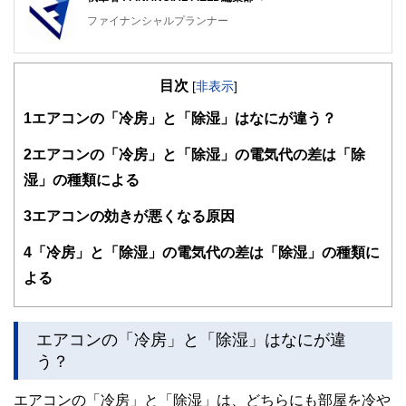
ファイナンシャルプランナー
FinancialField編集部は、金融、経済に関する記事を、日々
の暮らしにどのような影響を与えるかという視点で、お金の
目次
知識がない方でも理解できるようわかりやすく発信していま
[
非表示
]
す。
1
エアコンの「冷房」と「除湿」はなにが違う？
編集部のメンバーは、ファイナンシャルプランナーの資格取
得者を中心に「お金や暮らし」に関する書籍・雑誌の編集経
2
エアコンの「冷房」と「除湿」の電気代の差は「除
験者で構成され、企画立案から記事掲載まですべての工程に
湿」の種類による
関わることで、読者目線のコンテンツを追求しています。
FinancialFieldの特徴は、ファイナンシャルプランナー、弁
3
エアコンの効きが悪くなる原因
護士、税理士、宅地建物取引士、相続診断士、住宅ローンア
ドバイザー、DCプランナー、公認会計士、社会保険労務
4
「冷房」と「除湿」の電気代の差は「除湿」の種類に
士、行政書士、投資アナリスト、キャリアコンサルタントな
よる
ど150名以上の有資格者を執筆者・監修者として迎え、むず
かしく感じられる年金や税金、相続、保険、ローンなどの話
をわかりやすく発信している点です。
エアコンの「冷房」と「除湿」はなにが違
このように編集経験豊富なメンバーと金融や経済に精通した
執筆者・監修者による執筆体制を築くことで、内容のわかり
う？
やすさはもちろんのこと、読み応えのあるコンテンツと確か
な情報発信を実現しています。
エアコンの「冷房」と「除湿」は、どちらにも部屋を冷や