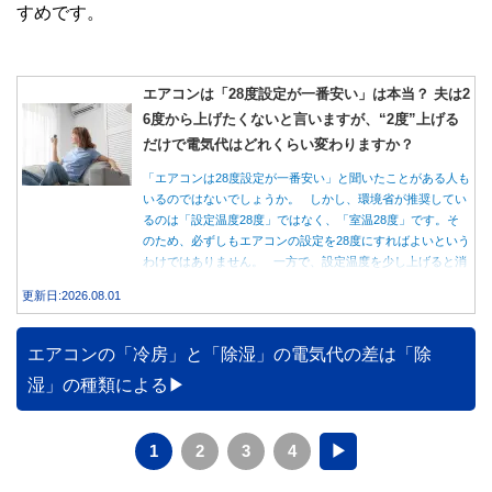
すめです。
エアコンは「28度設定が一番安い」は本当？ 夫は2
6度から上げたくないと言いますが、“2度”上げる
だけで電気代はどれくらい変わりますか？
「エアコンは28度設定が一番安い」と聞いたことがある人も
いるのではないでしょうか。 しかし、環境省が推奨してい
るのは「設定温度28度」ではなく、「室温28度」です。そ
のため、必ずしもエアコンの設定を28度にすればよいという
わけではありません。 一方で、設定温度を少し上げると消
費電力が減り、電気代の節約につながる可能性があることも
更新日:2026.08.01
事実です。では、26度から28度へ2度上げた場合、電気代は
どれくらい変わるのでしょうか。 本記事では、公的機関の
データをもとに、節約効果の目安と快適に過ごすためのポイ
エアコンの「冷房」と「除湿」の電気代の差は「除
ントを分かりやすく解説します。
湿」の種類による
1
2
3
4
▶