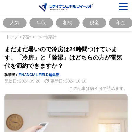
人気
年収
相続
税金
年金
トップ
>
家計
>
その他家計
まだまだ暑いので冷房は24時間つけていま
す。「冷房」と「除湿」はどちらの方が電気
代を節約できますか？
執筆者 :
FINANCIAL FIELD編集部
配信日:
2024.09.20
更新日:
2024.10.10
この記事は約
4
分で読めます。