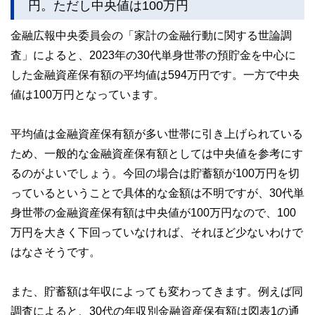
円。ただし中央値は100万円
な情報発信を実現しています。
私たちは、快適でより良い生活のアイデアを提供するお金の
金融広報中央委員会の「家計の金融行動に関する世論調
コンシェルジュを目指します。
査」によると、2023年の30代単身世帯の預貯金を中心に
した金融資産保有額の平均値は594万円です。一方で中央
値は100万円となっています。
平均値は金融資産保有額が多い世帯に引き上げられている
ため、一般的な金融資産保有額としては中央値を参考にす
るのがよいでしょう。今回の場合は貯蓄額が100万円を切
っているということで具体的な金額は不明ですが、30代単
身世帯の金融資産保有額は中央値が100万円なので、100
万円を大きく下回っていなければ、それほど少ないわけで
はなさそうです。
また、貯蓄額は年収によっても変わってきます。例えば同
調査によると、30代の年収別金融資産保有額は図表1の通