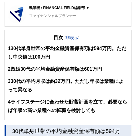
執筆者 : FINANCIAL FIELD編集部 ▼
ファイナンシャルプランナー
FinancialField編集部は、金融、経済に関する記事を、日々
の暮らしにどのような影響を与えるかという視点で、お金の
目次
知識がない方でも理解できるようわかりやすく発信していま
[
非表示
]
す。
1
30代単身世帯の平均金融資産保有額は594万円。ただ
編集部のメンバーは、ファイナンシャルプランナーの資格取
し中央値は100万円
得者を中心に「お金や暮らし」に関する書籍・雑誌の編集経
験者で構成され、企画立案から記事掲載まですべての工程に
2
既婚30代の平均金融資産保有額は601万円
関わることで、読者目線のコンテンツを追求しています。
FinancialFieldの特徴は、ファイナンシャルプランナー、弁
3
30代の平均月収は約32万円。ただし年収は業種によ
護士、税理士、宅地建物取引士、相続診断士、住宅ローンア
って異なる
ドバイザー、DCプランナー、公認会計士、社会保険労務
士、行政書士、投資アナリスト、キャリアコンサルタントな
4
ライフステージに合わせた貯蓄計画を立て、必要なら
ど150名以上の有資格者を執筆者・監修者として迎え、むず
かしく感じられる年金や税金、相続、保険、ローンなどの話
ば年収の高い業種への転職を検討しても
をわかりやすく発信している点です。
このように編集経験豊富なメンバーと金融や経済に精通した
執筆者・監修者による執筆体制を築くことで、内容のわかり
30代単身世帯の平均金融資産保有額は594万
やすさはもちろんのこと、読み応えのあるコンテンツと確か