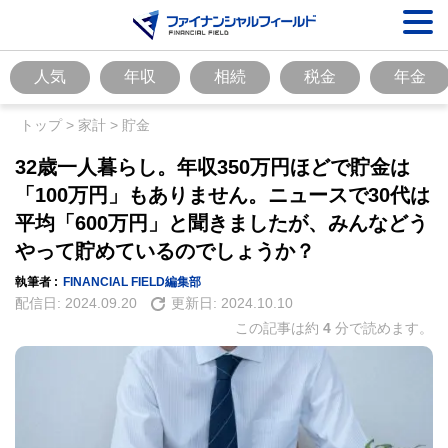
人気
年収
相続
税金
年金
トップ
>
家計
>
貯金
32歳一人暮らし。年収350万円ほどで貯金は
「100万円」もありません。ニュースで30代は
平均「600万円」と聞きましたが、みんなどう
やって貯めているのでしょうか？
執筆者 :
FINANCIAL FIELD編集部
配信日:
2024.09.20
更新日:
2024.10.10
この記事は約
4
分で読めます。