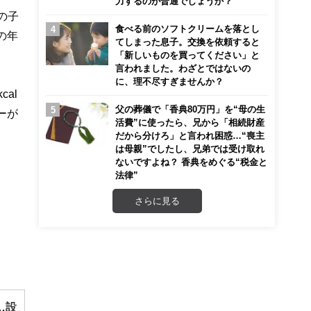
力するのが普通でしょうか？
の子
食べる前のソフトクリームを落とし
の年
てしまった息子。交換を依頼すると
「新しいものを買ってください」と
言われました。わざとではないの
に、理不尽すぎませんか？
al
父の葬儀で「香典80万円」を“母の生
ギーが
活費”に使ったら、兄から「相続財産
だから分けろ」と言われ困惑…“喪主
は母親”でしたし、兄弟では受け取れ
ないですよね？ 香典をめぐる“税金と
法律”
さらに見る
…設