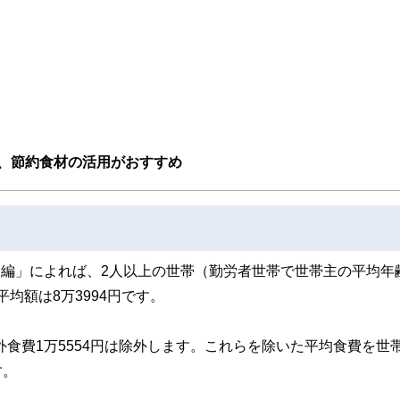
線のコンテンツを追求しています。
ンナー、弁護士、税理士、宅地建物取引士、相続診断士、住宅ローンアドバイザー、DCプラ
スト、キャリアコンサルタントなど150名以上の有資格者を執筆者・監修者として
ンなどの話をわかりやすく発信している点です。
た執筆者・監修者による執筆体制を築くことで、内容のわかりやすさはもちろんの
ています。
のコンシェルジュを目指します。
、節約食材の活用がおすすめ
収支編」によれば、2人以上の世帯（勤労者世帯で世帯主の平均年
平均額は8万3994円です。
外食費1万5554円は除外します。これらを除いた平均食費を世
す。