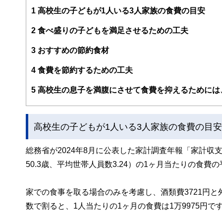
案から記事掲載まですべての工程に関わることで、読者目
1
高校生の子どもが1人いる3人家族の食費の目安
FinancialFieldの特徴は、ファイナンシャルプラ
2
食べ盛りの子どもを満足させるための工夫
ー、公認会計士、社会保険労務士、行政書士、投資アナリ
え、むずかしく感じられる年金や税金、相続、保険、ロー
3
おすすめの節約食材
このように編集経験豊富なメンバーと金融や経済に精通し
4
食費を節約するための工夫
と、読み応えのあるコンテンツと確かな情報発信を実現し
私たちは、快適でより良い生活のアイデアを提供するお金
5
高校生の息子を満腹にさせて食費を抑えるためには
高校生の子どもが1人いる3人家族の食費の目安
総務省が2024年8月に公表した家計調査年報「家計
50.3歳、平均世帯人員数3.24）の1ヶ月当たりの食費の
家での食事を取る場合のみを考慮し、酒類費3721円と
数で割ると、1人当たりの1ヶ月の食費は1万9975円で