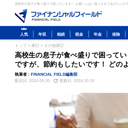
高校生の息子が食べ盛りで困っています！ お腹いっぱい食べさせてあげたいので
人気
年収
相続
税金
年金
保険
トップ
>
家計
>
その他家計
高校生の息子が食べ盛りで困ってい
ですが、節約もしたいです！ どの
執筆者 :
FINANCIAL FIELD編集部
配信日:
2024.09.20
更新日:
2024.10.10