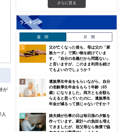
さらに見る
ンナ
迎
ランキング
こ
週 間
月 間
父が亡くなった後も、母は父の「家
族カード」で買い物を続けていま
す。「自分の名義だから問題ない」
と言いますが、このまま利用を続け
てもよいのでしょうか？
遺族厚生年金をもらいながら、自分
の老齢厚生年金をもらう年齢（65
齢が
歳）になりました。両方とも全額も
らえると思っていたのに、遺族厚生
年金が減るって損じゃないですか？
帯人
娘夫婦が仕事の日は毎日孫の夕飯を
作っています。家計への負担も増え
てきましたが、祖父母なら無償で協