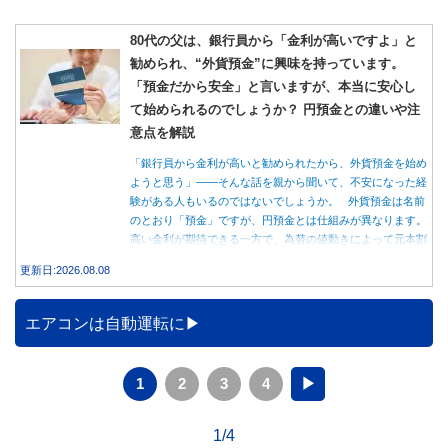
80代の父は、銀行員から「金利が高いですよ」と
勧められ、“外貨預金”に興味を持っています。
「預金だから安全」と言いますが、本当に安心し
て始められるのでしょうか？ 円預金との違いや注
意点を解説
「銀行員から金利が高いと勧められたから、外貨預金を始め
ようと思う」――そんな話を親から聞いて、不安になった経
験がある人もいるのではないでしょうか。 外貨預金は名前
のとおり「預金」ですが、円預金とは仕組みが異なります。
高い金利が期待できる一方で、為替の値動きによって元本割
れする可能性もあります。 この記事では、外貨預金の仕組
更新日:2026.08.08
みや円預金との違い、始める前に知っておきたい注意点を分
かりやすく解説します。
エアコンは自動運転に
1
2
3
4
▶
1/4