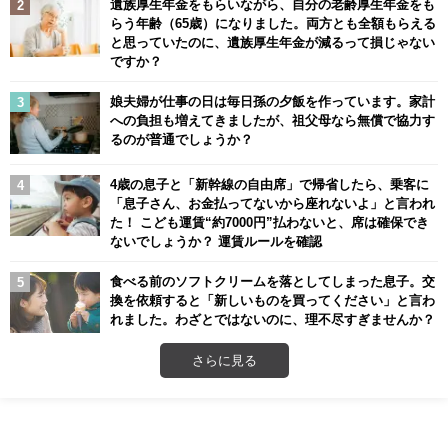
遺族厚生年金をもらいながら、自分の老齢厚生年金をも
らう年齢（65歳）になりました。両方とも全額もらえる
と思っていたのに、遺族厚生年金が減るって損じゃない
ですか？
娘夫婦が仕事の日は毎日孫の夕飯を作っています。家計
への負担も増えてきましたが、祖父母なら無償で協力す
るのが普通でしょうか？
4歳の息子と「新幹線の自由席」で帰省したら、乗客に
「息子さん、お金払ってないから座れないよ」と言われ
た！ こども運賃“約7000円”払わないと、席は確保でき
ないでしょうか？ 運賃ルールを確認
食べる前のソフトクリームを落としてしまった息子。交
換を依頼すると「新しいものを買ってください」と言わ
れました。わざとではないのに、理不尽すぎませんか？
さらに見る