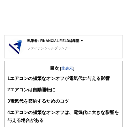
執筆者 : FINANCIAL FIELD編集部 ▼
ファイナンシャルプランナー
FinancialField編集部は、金融、経済に関する記事を、日々
の暮らしにどのような影響を与えるかという視点で、お金の
目次
知識がない方でも理解できるようわかりやすく発信していま
[
非表示
]
す。
1
エアコンの頻繁なオンオフが電気代に与える影響
編集部のメンバーは、ファイナンシャルプランナーの資格取
得者を中心に「お金や暮らし」に関する書籍・雑誌の編集経
2
エアコンは自動運転に
験者で構成され、企画立案から記事掲載まですべての工程に
関わることで、読者目線のコンテンツを追求しています。
3
電気代を節約するためのコツ
FinancialFieldの特徴は、ファイナンシャルプランナー、弁
4
エアコンの頻繁なオンオフは、電気代に大きな影響を
護士、税理士、宅地建物取引士、相続診断士、住宅ローンア
ドバイザー、DCプランナー、公認会計士、社会保険労務
与える場合がある
士、行政書士、投資アナリスト、キャリアコンサルタントな