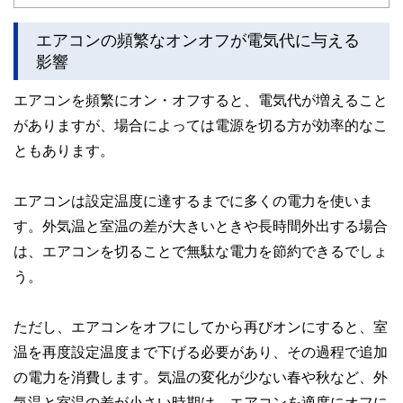
ど150名以上の有資格者を執筆者・監修者として迎え、むず
かしく感じられる年金や税金、相続、保険、ローンなどの話
をわかりやすく発信している点です。
エアコンの頻繁なオンオフが電気代に与える
影響
このように編集経験豊富なメンバーと金融や経済に精通した
執筆者・監修者による執筆体制を築くことで、内容のわかり
エアコンを頻繁にオン・オフすると、電気代が増えること
やすさはもちろんのこと、読み応えのあるコンテンツと確か
な情報発信を実現しています。
がありますが、場合によっては電源を切る方が効率的なこ
私たちは、快適でより良い生活のアイデアを提供するお金の
ともあります。
コンシェルジュを目指します。
エアコンは設定温度に達するまでに多くの電力を使いま
す。外気温と室温の差が大きいときや長時間外出する場合
は、エアコンを切ることで無駄な電力を節約できるでしょ
う。
ただし、エアコンをオフにしてから再びオンにすると、室
温を再度設定温度まで下げる必要があり、その過程で追加
の電力を消費します。気温の変化が少ない春や秋など、外
気温と室温の差が小さい時期は、エアコンを適度にオフに