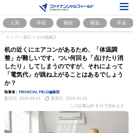
人気
年収
相続
税金
年金
トップ
>
家計
>
その他家計
机の近くにエアコンがあるため、「体温調
整」が難しいです。つい何回も「点けたり消
したり」してしまうのですが、それによって
「電気代」が跳ね上がることはあるでしょう
か？
執筆者 :
FINANCIAL FIELD編集部
配信日:
2024.09.21
更新日:
2024.10.10
この記事は約
3
分で読めます。