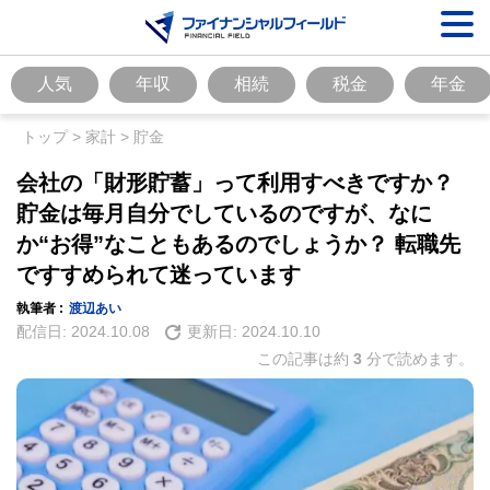
人気
年収
相続
税金
年金
トップ
>
家計
>
貯金
会社の「財形貯蓄」って利用すべきですか？
貯金は毎月自分でしているのですが、なに
か“お得”なこともあるのでしょうか？ 転職先
ですすめられて迷っています
執筆者 :
渡辺あい
配信日:
2024.10.08
更新日:
2024.10.10
この記事は約
3
分で読めます。