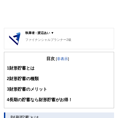
執筆者 : 渡辺あい ▼
ファイナンシャルプランナー2級
目次
[
非表示
]
1
財形貯蓄とは
2
財形貯蓄の種類
3
財形貯蓄のメリット
4
長期の貯蓄なら財形貯蓄がお得！
財形貯蓄とは