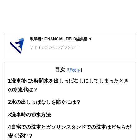
執筆者 : FINANCIAL FIELD編集部 ▼
ファイナンシャルプランナー
FinancialField編集部は、金融、経済に関する記事を、日々
の暮らしにどのような影響を与えるかという視点で、お金の
目次
知識がない方でも理解できるようわかりやすく発信していま
[
非表示
]
す。
1
洗車後に5時間水を出しっぱなしにしてしまったとき
編集部のメンバーは、ファイナンシャルプランナーの資格取
の水道代は？
得者を中心に「お金や暮らし」に関する書籍・雑誌の編集経
験者で構成され、企画立案から記事掲載まですべての工程に
2
水の出しっぱなしを防ぐには？
関わることで、読者目線のコンテンツを追求しています。
FinancialFieldの特徴は、ファイナンシャルプランナー、弁
3
洗車時の節水方法
護士、税理士、宅地建物取引士、相続診断士、住宅ローンア
ドバイザー、DCプランナー、公認会計士、社会保険労務
4
自宅での洗車とガソリンスタンドでの洗車はどちらが
士、行政書士、投資アナリスト、キャリアコンサルタントな
安く済む？
ど150名以上の有資格者を執筆者・監修者として迎え、むず