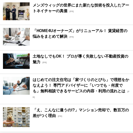
メンズウィッグの世界にまた新たな技術を投入したアー
トネイチャーの真価
[PR]
「HOME4Uオーナーズ」がリニューアル！ 賃貸経営の
悩みをまとめて解決
[PR]
土地なしでもOK！ プロが導く失敗しない不動産投資の
魅力
[PR]
はじめての注文住宅は「家づくりのとびら」で理想をか
なえよう！ 専門アドバイザーに「いつでも・何度で
も」無料相談できるサービスの内容・利用の流れとは
[P
R]
「え、こんなに違うの!?」マンション売却で、数百万の
差がつく理由
[PR]