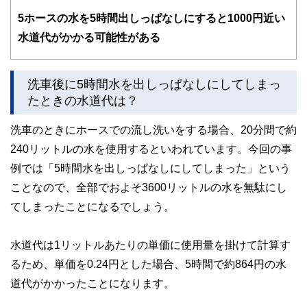
かしく感じられる年金や税金、相続、保険、ローンなどの話
をわかりやすく発信している点です。
5
ホースの水を5時間出しっぱなしにすると1000円近い
水道代がかかる可能性がある
このように編集経験豊富なメンバーと金融や経済に精通した
執筆者・監修者による執筆体制を築くことで、内容のわかり
やすさはもちろんのこと、読み応えのあるコンテンツと確か
な情報発信を実現しています。
洗車後に5時間水を出しっぱなしにしてしまっ
たときの水道代は？
私たちは、快適でより良い生活のアイデアを提供するお金の
コンシェルジュを目指します。
洗車のときにホースでの流し洗いをする場合、20分間で約
240リットルの水を使用するといわれています。今回の事
例では「5時間水を出しっぱなしにしてしまった」という
ことなので、全部でおよそ3600リットルの水を無駄にし
てしまったことになるでしょう。
水道代は1リットルあたりの単価に使用量を掛けて計算す
るため、単価を0.24円とした場合、5時間で約864円の水
道代がかかったことになります。