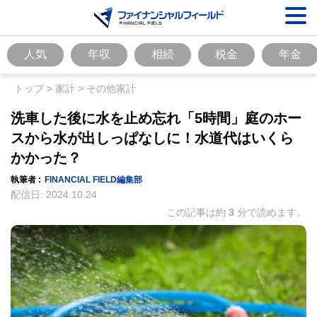
人気
年収
相続
税金
年金
トップ
>
家計
>
その他家計
洗車した後に水を止め忘れ「5時間」庭のホー
スから水が出しっぱなしに！水道代はいくら
かかった？
執筆者 :
FINANCIAL FIELD編集部
配信日:
2024.10.24
この記事は約
3
分で読めます。