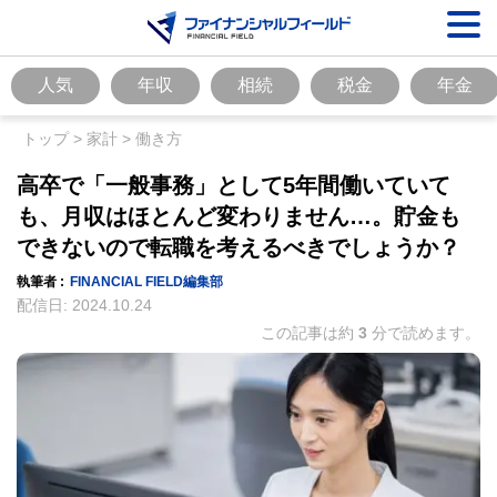
人気
年収
相続
税金
年金
トップ
>
家計
>
働き方
高卒で「一般事務」として5年間働いていて
も、月収はほとんど変わりません…。貯金も
できないので転職を考えるべきでしょうか？
執筆者 :
FINANCIAL FIELD編集部
配信日:
2024.10.24
この記事は約
3
分で読めます。