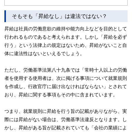
ど150名以上の有資格者を執筆者・監修者として迎え、むず
かしく感じられる年金や税金、相続、保険、ローンなどの話
をわかりやすく発信している点です。
そもそも「昇給なし」は違法ではない？
このように編集経験豊富なメンバーと金融や経済に精通した
昇給は社員の労働意欲の維持や能力向上などを目的として
執筆者・監修者による執筆体制を築くことで、内容のわかり
やすさはもちろんのこと、読み応えのあるコンテンツと確か
行われるものであると考えられます。しかし「昇給を必ず
な情報発信を実現しています。
行う」という法律上の規定はないため、昇給がないこと自
私たちは、快適でより良い生活のアイデアを提供するお金の
体に違法性はないといえるでしょう。
コンシェルジュを目指します。
ただし、労働基準法第八十九条では「常時十人以上の労働
者を使用する使用者は、次に掲げる事項について就業規則
を作成し、行政官庁に届け出なければならない」とされて
おり、昇給に関する事項もその中に含まれています。
つまり、就業規則に昇給を行う旨の記載がありながら、実
際には昇給がない場合は、労働基準法違反となります。し
かし、昇給がある旨が記載されていても「会社の業績によ