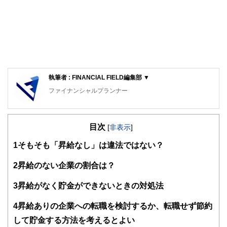
執筆者 : FINANCIAL FIELD編集部 ▼
ファイナンシャルプランナー
FinancialField編集部は、金融、経済に関する記事を、日々
の暮らしにどのような影響を与えるかという視点で、お金の
目次
知識がない方でも理解できるようわかりやすく発信していま
[
非表示
]
す。
1
そもそも「昇給なし」は違法ではない？
編集部のメンバーは、ファイナンシャルプランナーの資格取
得者を中心に「お金や暮らし」に関する書籍・雑誌の編集経
2
昇給のない企業の割合は？
験者で構成され、企画立案から記事掲載まですべての工程に
関わることで、読者目線のコンテンツを追求しています。
3
昇給がなく貯金ができないときの対処法
FinancialFieldの特徴は、ファイナンシャルプランナー、弁
4
昇給ありの企業への転職を検討するか、転職せず節約
護士、税理士、宅地建物取引士、相続診断士、住宅ローンア
ドバイザー、DCプランナー、公認会計士、社会保険労務
して貯金する方法を考えるとよい
士、行政書士、投資アナリスト、キャリアコンサルタントな