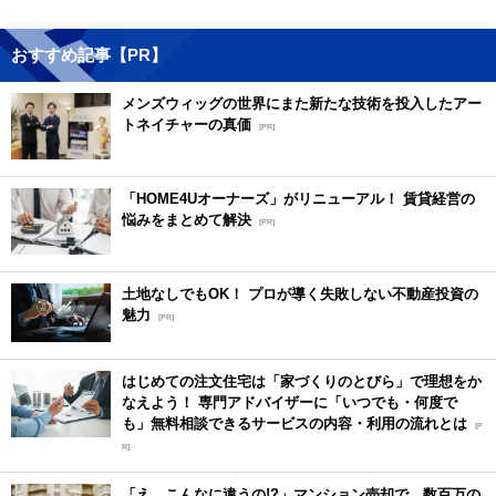
おすすめ記事【PR】
メンズウィッグの世界にまた新たな技術を投入したアー
トネイチャーの真価
[PR]
「HOME4Uオーナーズ」がリニューアル！ 賃貸経営の
悩みをまとめて解決
[PR]
土地なしでもOK！ プロが導く失敗しない不動産投資の
魅力
[PR]
はじめての注文住宅は「家づくりのとびら」で理想をか
なえよう！ 専門アドバイザーに「いつでも・何度で
も」無料相談できるサービスの内容・利用の流れとは
[P
R]
「え、こんなに違うの!?」マンション売却で、数百万の