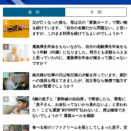
週 間
月 間
父が亡くなった後も、母は父の「家族カード」で買い物
を続けています。「自分の名義だから問題ない」と言い
ますが、このまま利用を続けてもよいのでしょうか？
遺族厚生年金をもらいながら、自分の老齢厚生年金をも
らう年齢（65歳）になりました。両方とも全額もらえる
と思っていたのに、遺族厚生年金が減るって損じゃない
ですか？
娘夫婦が仕事の日は毎日孫の夕飯を作っています。家計
への負担も増えてきましたが、祖父母なら無償で協力す
るのが普通でしょうか？
4歳の息子と「新幹線の自由席」で帰省したら、乗客に
「息子さん、お金払ってないから座れないよ」と言われ
た！ こども運賃“約7000円”払わないと、席は確保でき
ないでしょうか？ 運賃ルールを確認
食べる前のソフトクリームを落としてしまった息子。交