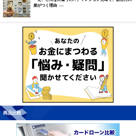
差がつく理由
[PR]
商品比較