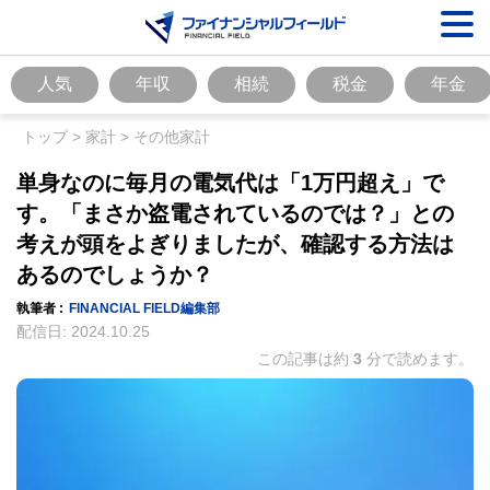
人気
年収
相続
税金
年金
トップ
>
家計
>
その他家計
単身なのに毎月の電気代は「1万円超え」で
す。「まさか盗電されているのでは？」との
考えが頭をよぎりましたが、確認する方法は
あるのでしょうか？
執筆者 :
FINANCIAL FIELD編集部
配信日:
2024.10.25
この記事は約
3
分で読めます。