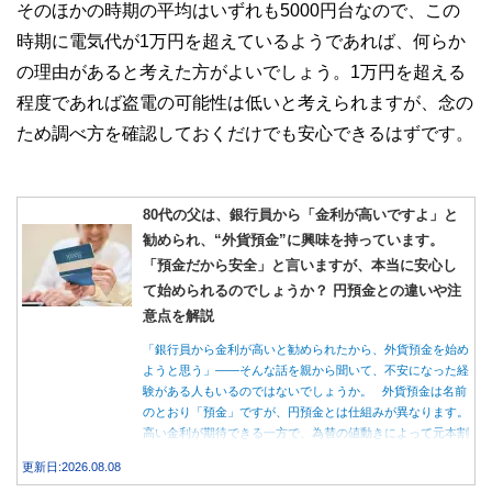
そのほかの時期の平均はいずれも5000円台なので、この
時期に電気代が1万円を超えているようであれば、何らか
の理由があると考えた方がよいでしょう。1万円を超える
程度であれば盗電の可能性は低いと考えられますが、念の
ため調べ方を確認しておくだけでも安心できるはずです。
80代の父は、銀行員から「金利が高いですよ」と
勧められ、“外貨預金”に興味を持っています。
「預金だから安全」と言いますが、本当に安心し
て始められるのでしょうか？ 円預金との違いや注
意点を解説
「銀行員から金利が高いと勧められたから、外貨預金を始め
ようと思う」――そんな話を親から聞いて、不安になった経
験がある人もいるのではないでしょうか。 外貨預金は名前
のとおり「預金」ですが、円預金とは仕組みが異なります。
高い金利が期待できる一方で、為替の値動きによって元本割
れする可能性もあります。 この記事では、外貨預金の仕組
更新日:2026.08.08
みや円預金との違い、始める前に知っておきたい注意点を分