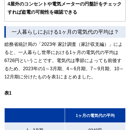
ドバイザー、DCプランナー、公認会計士、社会保険労務
4
屋外のコンセントや電気メーターの円盤計をチェック
士、行政書士、投資アナリスト、キャリアコンサルタントな
すれば盗電の可能性を確認できる
ど150名以上の有資格者を執筆者・監修者として迎え、むず
かしく感じられる年金や税金、相続、保険、ローンなどの話
をわかりやすく発信している点です。
一人暮らしにおける1ヶ月の電気代の平均は？
このように編集経験豊富なメンバーと金融や経済に精通した
執筆者・監修者による執筆体制を築くことで、内容のわかり
やすさはもちろんのこと、読み応えのあるコンテンツと確か
総務省統計局の「2023年 家計調査（家計収支編）」によ
な情報発信を実現しています。
ると、一人暮らし世帯における1ヶ月の電気代の平均は
私たちは、快適でより良い生活のアイデアを提供するお金の
6726円ということです。電気代は季節によっても前後す
コンシェルジュを目指します。
るため、2023年の1～3月期、4～6月期、7～9月期、10～
12月期に分けたものを表1にまとめました。
表1
1ヶ月の電気代の平均
1～3月期
9340円