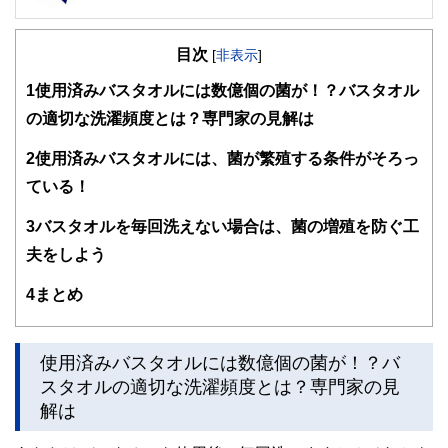
FinancialField編集部は、金融、経済に関する記事を、日々
の暮らしにどのような影響を与えるかという視点で、お金の
目次
知識がない方でも理解できるようわかりやすく発信していま
[
非表示
]
す。
1
使用済みバスタオルには数億個の菌が！？バスタオル
編集部のメンバーは、ファイナンシャルプランナーの資格取
の適切な洗濯頻度とは？専門家の見解は
得者を中心に「お金や暮らし」に関する書籍・雑誌の編集経
験者で構成され、企画立案から記事掲載まですべての工程に
2
使用済みバスタオルには、菌が繁殖する条件がそろっ
関わることで、読者目線のコンテンツを追求しています。
ている！
FinancialFieldの特徴は、ファイナンシャルプランナー、弁
護士、税理士、宅地建物取引士、相続診断士、住宅ローンア
3
バスタオルを毎回洗えない場合は、菌の増殖を防ぐ工
ドバイザー、DCプランナー、公認会計士、社会保険労務
士、行政書士、投資アナリスト、キャリアコンサルタントな
夫をしよう
ど150名以上の有資格者を執筆者・監修者として迎え、むず
かしく感じられる年金や税金、相続、保険、ローンなどの話
4
まとめ
をわかりやすく発信している点です。
このように編集経験豊富なメンバーと金融や経済に精通した
執筆者・監修者による執筆体制を築くことで、内容のわかり
使用済みバスタオルには数億個の菌が！？バ
やすさはもちろんのこと、読み応えのあるコンテンツと確か
スタオルの適切な洗濯頻度とは？専門家の見
な情報発信を実現しています。
解は
私たちは、快適でより良い生活のアイデアを提供するお金の
コンシェルジュを目指します。