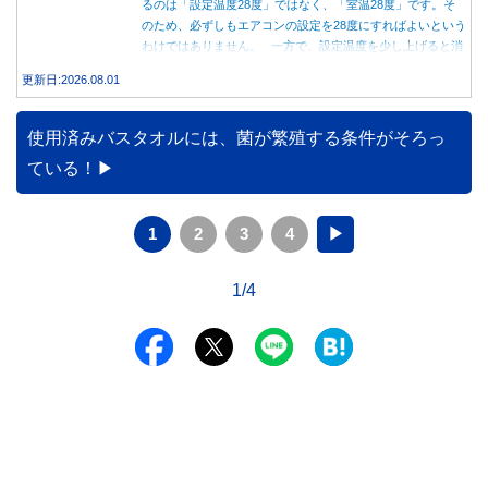
るのは「設定温度28度」ではなく、「室温28度」です。そ
のため、必ずしもエアコンの設定を28度にすればよいという
わけではありません。 一方で、設定温度を少し上げると消
費電力が減り、電気代の節約につながる可能性があることも
更新日:2026.08.01
事実です。では、26度から28度へ2度上げた場合、電気代は
どれくらい変わるのでしょうか。 本記事では、公的機関の
データをもとに、節約効果の目安と快適に過ごすためのポイ
使用済みバスタオルには、菌が繁殖する条件がそろっ
ントを分かりやすく解説します。
ている！
1
2
3
4
▶
1/4