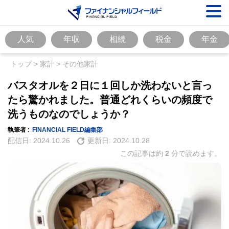
人気
年収
相続
税金
年金
トップ
>
家計
>
その他家計
バスタオルを２日に１回しか洗わないと言っ
たら驚かれました。普通どれくらいの頻度で
洗うものなのでしょうか？
執筆者 :
FINANCIAL FIELD編集部
配信日:
2024.10.26
更新日:
2024.10.28
この記事は約
2
分で読めます。