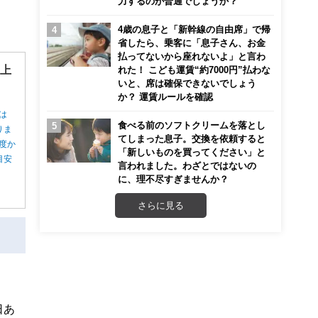
力するのが普通でしょうか？
4歳の息子と「新幹線の自由席」で帰
省したら、乗客に「息子さん、お金
払ってないから座れないよ」と言わ
”上
れた！ こども運賃“約7000円”払わな
いと、席は確保できないでしょう
か？ 運賃ルールを確認
は
食べる前のソフトクリームを落とし
りま
てしまった息子。交換を依頼すると
度か
「新しいものを買ってください」と
目安
言われました。わざとではないの
に、理不尽すぎませんか？
さらに見る
日あ