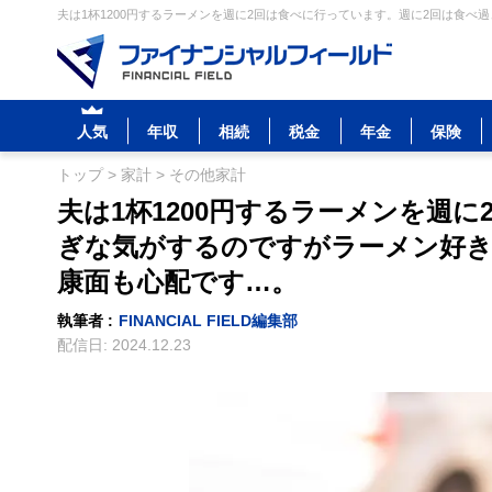
夫は1杯1200円するラーメンを週に2回は食べに行っています。週に2回は食べ
人気
年収
相続
税金
年金
保険
トップ
>
家計
>
その他家計
夫は1杯1200円するラーメンを週
ぎな気がするのですがラーメン好き
康面も心配です…。
執筆者 :
FINANCIAL FIELD編集部
配信日:
2024.12.23