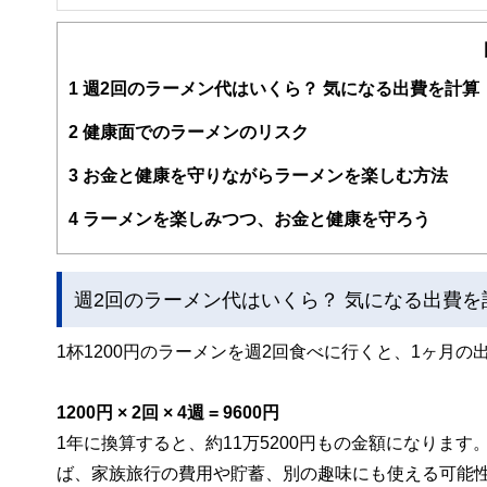
FinancialField編集部は、金融、経済に関する記
るようわかりやすく発信しています。
編集部のメンバーは、ファイナンシャルプランナーの資格
案から記事掲載まですべての工程に関わることで、読者目
1
週2回のラーメン代はいくら？ 気になる出費を計算
FinancialFieldの特徴は、ファイナンシャルプラ
2
健康面でのラーメンのリスク
ー、公認会計士、社会保険労務士、行政書士、投資アナリ
え、むずかしく感じられる年金や税金、相続、保険、ロー
3
お金と健康を守りながらラーメンを楽しむ方法
このように編集経験豊富なメンバーと金融や経済に精通し
4
ラーメンを楽しみつつ、お金と健康を守ろう
と、読み応えのあるコンテンツと確かな情報発信を実現し
私たちは、快適でより良い生活のアイデアを提供するお金
週2回のラーメン代はいくら？ 気になる出費を
1杯1200円のラーメンを週2回食べに行くと、1ヶ月
1200円 × 2回 × 4週 = 9600円
1年に換算すると、約11万5200円もの金額になりま
ば、家族旅行の費用や貯蓄、別の趣味にも使える可能