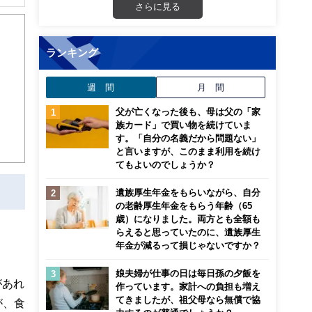
解でき
さらに見る
画立
ランキング
ンナ
週 間
月 間
迎
父が亡くなった後も、母は父の「家
族カード」で買い物を続けていま
こ
す。「自分の名義だから問題ない」
と言いますが、このまま利用を続け
てもよいのでしょうか？
遺族厚生年金をもらいながら、自分
の老齢厚生年金をもらう年齢（65
歳）になりました。両方とも全額も
らえると思っていたのに、遺族厚生
年金が減るって損じゃないですか？
娘夫婦が仕事の日は毎日孫の夕飯を
があれ
作っています。家計への負担も増え
てきましたが、祖父母なら無償で協
が、食