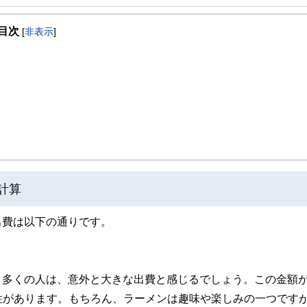
事を、日々の暮らしにどのような影響を与えるかという視点で、お金の知識がない方でも理
目次
[
非表示
]
取得者を中心に「お金や暮らし」に関する書籍・雑誌の編集経験者で構成され、企
線のコンテンツを追求しています。
ンナー、弁護士、税理士、宅地建物取引士、相続診断士、住宅ローンアドバイザー、DCプラ
スト、キャリアコンサルタントなど150名以上の有資格者を執筆者・監修者として
ンなどの話をわかりやすく発信している点です。
た執筆者・監修者による執筆体制を築くことで、内容のわかりやすさはもちろんの
ています。
のコンシェルジュを目指します。
計算
の出費は以下の通りです。
す。多くの人は、意外と大きな出費と感じるでしょう。この金額
性があります。もちろん、ラーメンは趣味や楽しみの一つです