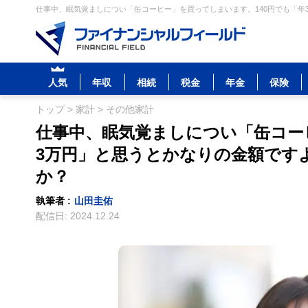
仕事中、眠気覚ましについ「缶コーヒー」を買ってしまいます。140円でも「年
人気
年収
相続
税金
年金
保険
トップ
>
家計
>
その他家計
仕事中、眠気覚ましについ「缶コー
3万円」と思うとかなりの金額です
か？
執筆者 :
山田圭佑
配信日:
2024.12.24