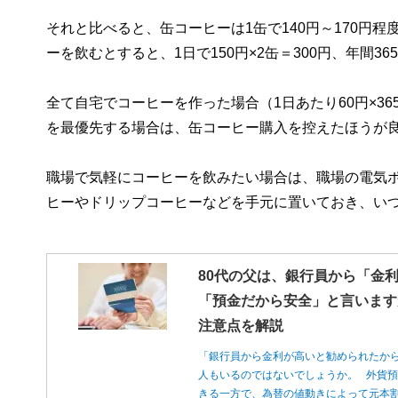
それと比べると、缶コーヒーは1缶で140円～170円程
ーを飲むとすると、1日で150円×2缶＝300円、年間36
全て自宅でコーヒーを作った場合（1日あたり60円×365
を最優先する場合は、缶コーヒー購入を控えたほうが
職場で気軽にコーヒーを飲みたい場合は、職場の電気
ヒーやドリップコーヒーなどを手元に置いておき、い
80代の父は、銀行員から「金
「預金だから安全」と言います
注意点を解説
「銀行員から金利が高いと勧められたか
人もいるのではないでしょうか。 外貨
きる一方で、為替の値動きによって元本