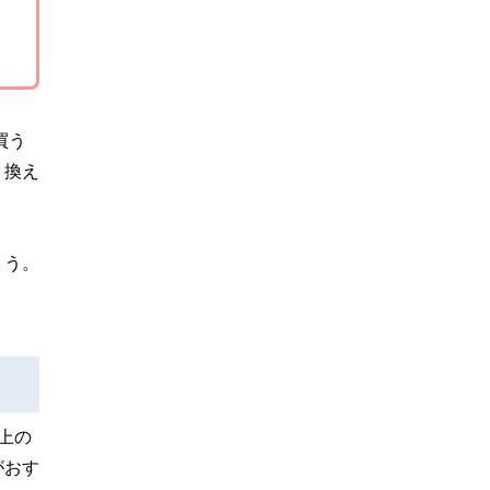
買う
り換え
ょう。
上の
がおす