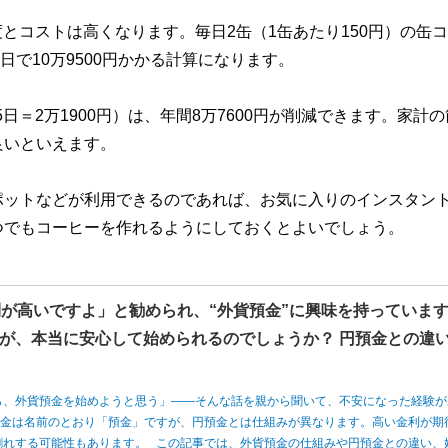
度とコストは高くなります。毎日2缶（1缶あたり150円）の缶
5日で10万9500円かかる計算になります。
日＝2万1900円）は、年間8万7600円が削減できます。家計
良いといえます。
ポットなどが利用できるのであれば、お気に入りのインスタン
つでもコーヒーを作れるようにしておくとよいでしょう。
利が高いですよ」と勧められ、“外貨預金”に興味を持っていま
が、本当に安心して始められるのでしょうか？ 円預金との違
ら、外貨預金を始めようと思う」――そんな話を親から聞いて、不安になった経験が
預金は名前のとおり「預金」ですが、円預金とは仕組みが異なります。高い金利が期
割れする可能性もあります。 この記事では、外貨預金の仕組みや円預金との違い、