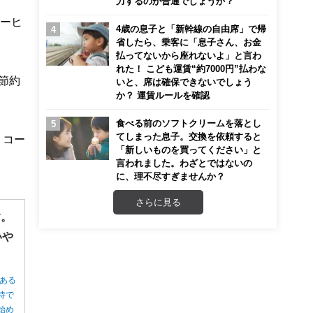
力するのが普通でしょうか？
コーヒ
4歳の息子と「新幹線の自由席」で帰
省したら、乗客に「息子さん、お金
払ってないから座れないよ」と言わ
れた！ こども運賃“約7000円”払わな
の節約
いと、席は確保できないでしょう
か？ 運賃ルールを確認
食べる前のソフトクリームを落とし
てしまった息子。交換を依頼すると
トコー
「新しいものを買ってください」と
言われました。わざとではないの
に、理不尽すぎませんか？
さらに見る
す。
いや
ある
待で
始め