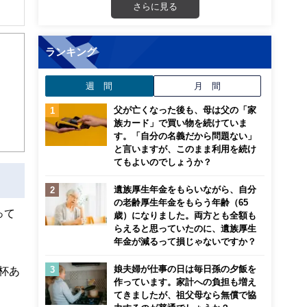
さらに見る
ランキング
週 間
月 間
父が亡くなった後も、母は父の「家
族カード」で買い物を続けていま
す。「自分の名義だから問題ない」
と言いますが、このまま利用を続け
てもよいのでしょうか？
遺族厚生年金をもらいながら、自分
の老齢厚生年金をもらう年齢（65
って
歳）になりました。両方とも全額も
らえると思っていたのに、遺族厚生
年金が減るって損じゃないですか？
娘夫婦が仕事の日は毎日孫の夕飯を
杯あ
作っています。家計への負担も増え
てきましたが、祖父母なら無償で協