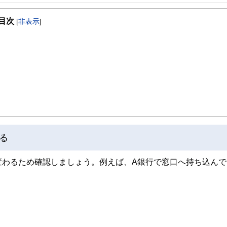
事を、日々の暮らしにどのような影響を与えるかという視点で、お金の知識がない方でも理
目次
[
非表示
]
取得者を中心に「お金や暮らし」に関する書籍・雑誌の編集経験者で構成され、企
線のコンテンツを追求しています。
ンナー、弁護士、税理士、宅地建物取引士、相続診断士、住宅ローンアドバイザー、DCプラ
スト、キャリアコンサルタントなど150名以上の有資格者を執筆者・監修者として
ンなどの話をわかりやすく発信している点です。
た執筆者・監修者による執筆体制を築くことで、内容のわかりやすさはもちろんの
ています。
のコンシェルジュを目指します。
る
変わるため確認しましょう。例えば、A銀行で窓口へ持ち込んで