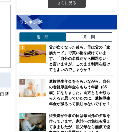
解でき
さらに見る
画立
ランキング
ンナ
週 間
月 間
迎
父が亡くなった後も、母は父の「家
こ
族カード」で買い物を続けていま
す。「自分の名義だから問題ない」
と言いますが、このまま利用を続け
てもよいのでしょうか？
遺族厚生年金をもらいながら、自分
の老齢厚生年金をもらう年齢（65
歳）になりました。両方とも全額も
両替
らえると思っていたのに、遺族厚生
年金が減るって損じゃないですか？
娘夫婦が仕事の日は毎日孫の夕飯を
作っています。家計への負担も増え
てきましたが、祖父母なら無償で協