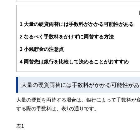
FinancialField編集部は、金融、経済に関する記
るようわかりやすく発信しています。
編集部のメンバーは、ファイナンシャルプランナーの資格
案から記事掲載まですべての工程に関わることで、読者目
1
大量の硬貨両替には手数料がかかる可能性がある
FinancialFieldの特徴は、ファイナンシャルプラ
2
なるべく手数料をかけずに両替する方法
ー、公認会計士、社会保険労務士、行政書士、投資アナリ
え、むずかしく感じられる年金や税金、相続、保険、ロー
3
小銭貯金の注意点
このように編集経験豊富なメンバーと金融や経済に精通し
4
両替先は銀行を比較して決めることがおすすめ
と、読み応えのあるコンテンツと確かな情報発信を実現し
私たちは、快適でより良い生活のアイデアを提供するお金
大量の硬貨両替には手数料がかかる可能性があ
大量の硬貨を両替する場合は、銀行によって手数料が
する際の手数料は、表1の通りです。
表1