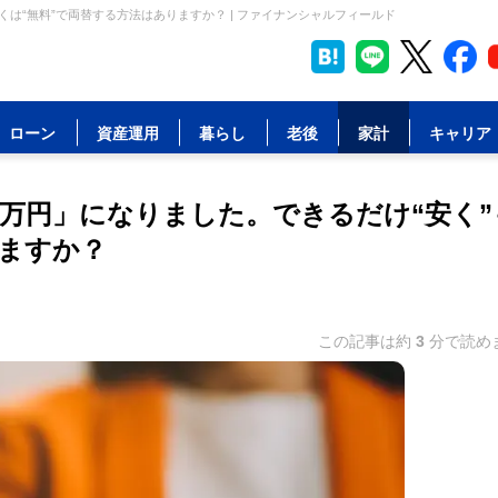
くは“無料”で両替する方法はありますか？ | ファイナンシャルフィールド
ローン
資産運用
暮らし
老後
家計
キャリア
0万円」になりました。できるだけ“安く”
りますか？
この記事は約
3
分で読め