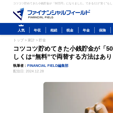
コツコツ貯めてきた小銭貯金が「50万円」になりました。できるだけ“安く”もし
人気
年収
相続
税金
年金
保険
トップ
>
家計
>
貯金
コツコツ貯めてきた小銭貯金が「5
しくは“無料”で両替する方法はあ
執筆者 :
FINANCIAL FIELD編集部
配信日:
2024.12.28