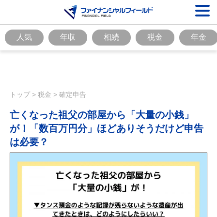
人気
年収
相続
税金
年金
トップ
>
税金
>
確定申告
亡くなった祖父の部屋から「大量の小銭」
が！「数百万円分」ほどありそうだけど申告
は必要？