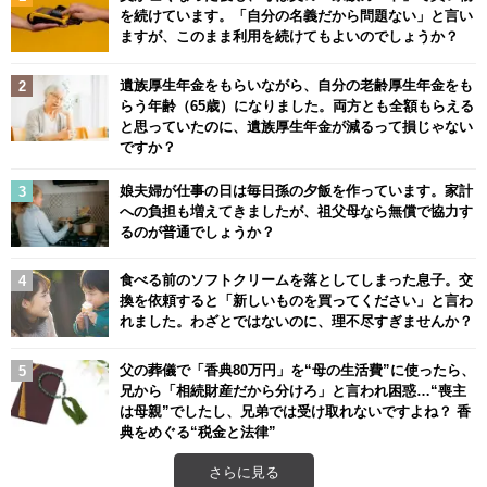
を続けています。「自分の名義だから問題ない」と言い
ますが、このまま利用を続けてもよいのでしょうか？
遺族厚生年金をもらいながら、自分の老齢厚生年金をも
らう年齢（65歳）になりました。両方とも全額もらえる
と思っていたのに、遺族厚生年金が減るって損じゃない
ですか？
娘夫婦が仕事の日は毎日孫の夕飯を作っています。家計
への負担も増えてきましたが、祖父母なら無償で協力す
るのが普通でしょうか？
食べる前のソフトクリームを落としてしまった息子。交
換を依頼すると「新しいものを買ってください」と言わ
れました。わざとではないのに、理不尽すぎませんか？
父の葬儀で「香典80万円」を“母の生活費”に使ったら、
兄から「相続財産だから分けろ」と言われ困惑…“喪主
は母親”でしたし、兄弟では受け取れないですよね？ 香
典をめぐる“税金と法律”
さらに見る