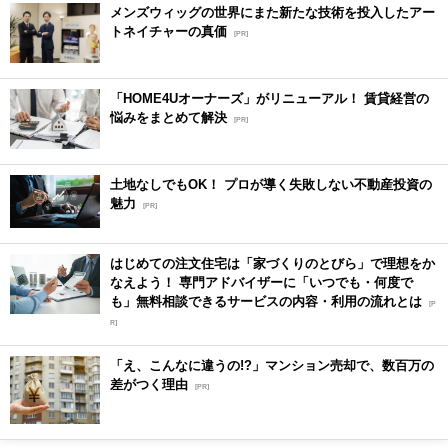
メンズウィッグの世界にまた新たな技術を投入したアー
トネイチャーの真価
[PR]
「HOME4Uオーナーズ」がリニューアル！ 賃貸経営の
悩みをまとめて解決
[PR]
土地なしでもOK！ プロが導く失敗しない不動産投資の
魅力
[PR]
はじめての注文住宅は「家づくりのとびら」で理想をか
なえよう！ 専門アドバイザーに「いつでも・何度で
も」無料相談できるサービスの内容・利用の流れとは
[P
R]
「え、こんなに違うの!?」マンション売却で、数百万の
差がつく理由
[PR]