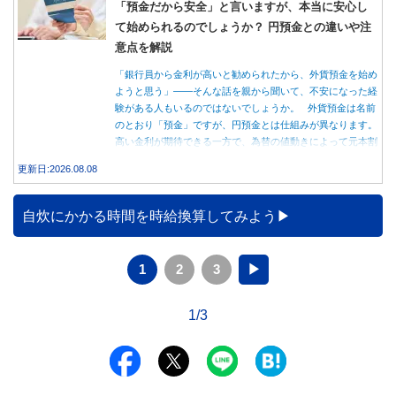
「預金だから安全」と言いますが、本当に安心し
て始められるのでしょうか？ 円預金との違いや注
意点を解説
「銀行員から金利が高いと勧められたから、外貨預金を始め
ようと思う」――そんな話を親から聞いて、不安になった経
験がある人もいるのではないでしょうか。 外貨預金は名前
のとおり「預金」ですが、円預金とは仕組みが異なります。
高い金利が期待できる一方で、為替の値動きによって元本割
れする可能性もあります。 この記事では、外貨預金の仕組
更新日:2026.08.08
みや円預金との違い、始める前に知っておきたい注意点を分
かりやすく解説します。
自炊にかかる時間を時給換算してみよう
1
2
3
▶
1/3