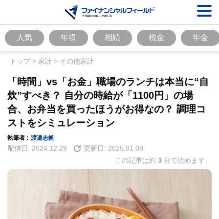
人気
年収
相続
税金
年金
トップ
>
家計
>
その他家計
「時間」vs「お金」職場のランチは本当に“自
炊”すべき？ 自分の時給が「1100円」の場
合、お弁当を買ったほうがお得なの？ 調理コ
ストをシミュレーション
執筆者 :
渡邉志帆
配信日:
2024.12.29
更新日:
2025.01.08
この記事は約
3
分で読めます。