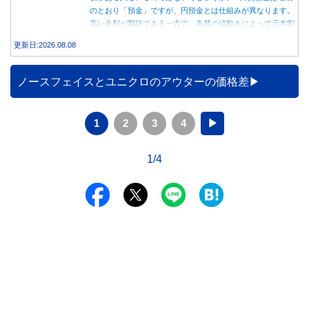
のとおり「預金」ですが、円預金とは仕組みが異なります。
高い金利が期待できる一方で、為替の値動きによって元本割
れする可能性もあります。 この記事では、外貨預金の仕組
更新日:2026.08.08
みや円預金との違い、始める前に知っておきたい注意点を分
かりやすく解説します。
ノースフェイスとユニクロのアウターの価格差
1
2
3
4
▶
1/4