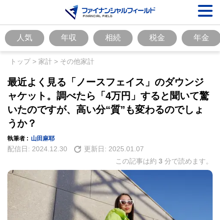
人気
年収
相続
税金
年金
トップ
>
家計
>
その他家計
最近よく見る「ノースフェイス」のダウンジ
ャケット。調べたら「4万円」すると聞いて驚
いたのですが、高い分“質”も変わるのでしょ
うか？
執筆者 :
山田麻耶
配信日:
2024.12.30
更新日:
2025.01.07
この記事は約
3
分で読めます。