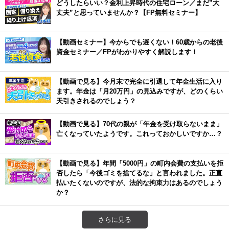
どうしたらいい？金利上昇時代の住宅ローン／まだ”大
丈夫”と思っていませんか？【FP無料セミナー】
【動画セミナー】今からでも遅くない！60歳からの老後
資金セミナー／FPがわかりやすく解説します！
【動画で見る】今月末で完全に引退して年金生活に入り
ます。年金は「月20万円」の見込みですが、どのくらい
天引きされるのでしょう？
【動画で見る】70代の親が「年金を受け取らないまま」
亡くなっていたようです。これっておかしいですか…？
【動画で見る】年間「5000円」の町内会費の支払いを拒
否したら「今後ゴミを捨てるな」と言われました。正直
払いたくないのですが、法的な拘束力はあるのでしょう
か？
さらに見る