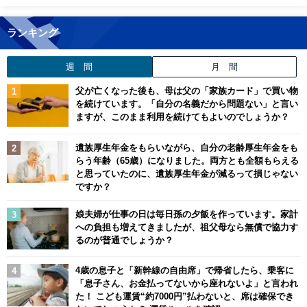
ランキング
週 間
月 間
父が亡くなった後も、母は父の「家族カード」で買い物
を続けています。「自分の名義だから問題ない」と言い
ますが、このまま利用を続けてもよいのでしょうか？
遺族厚生年金をもらいながら、自分の老齢厚生年金をも
らう年齢（65歳）になりました。両方とも全額もらえる
と思っていたのに、遺族厚生年金が減るって損じゃない
ですか？
娘夫婦が仕事の日は毎日孫の夕飯を作っています。家計
への負担も増えてきましたが、祖父母なら無償で協力す
るのが普通でしょうか？
4歳の息子と「新幹線の自由席」で帰省したら、乗客に
「息子さん、お金払ってないから座れないよ」と言われ
た！ こども運賃“約7000円”払わないと、席は確保でき