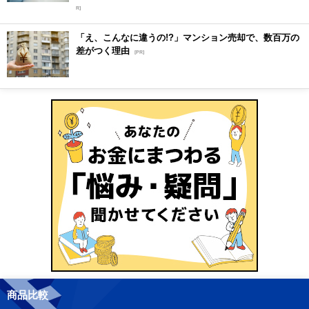
R]
「え、こんなに違うの!?」マンション売却で、数百万の
差がつく理由
[PR]
商品比較