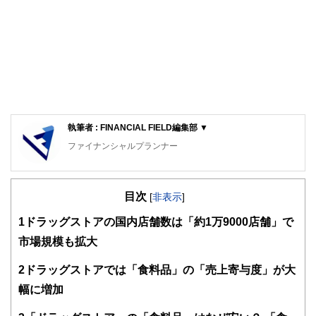
執筆者 : FINANCIAL FIELD編集部 ▼
ファイナンシャルプランナー
FinancialField編集部は、金融、経済に関する記事を、日々
の暮らしにどのような影響を与えるかという視点で、お金の
目次
知識がない方でも理解できるようわかりやすく発信していま
[
非表示
]
す。
1
ドラッグストアの国内店舗数は「約1万9000店舗」で
編集部のメンバーは、ファイナンシャルプランナーの資格取
市場規模も拡大
得者を中心に「お金や暮らし」に関する書籍・雑誌の編集経
験者で構成され、企画立案から記事掲載まですべての工程に
2
ドラッグストアでは「食料品」の「売上寄与度」が大
関わることで、読者目線のコンテンツを追求しています。
幅に増加
FinancialFieldの特徴は、ファイナンシャルプランナー、弁
護士、税理士、宅地建物取引士、相続診断士、住宅ローンア