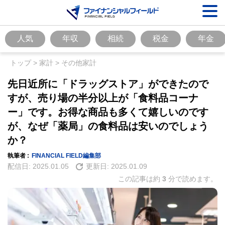
人気
年収
相続
税金
年金
トップ
>
家計
>
その他家計
先日近所に「ドラッグストア」ができたので
すが、売り場の半分以上が「食料品コーナ
ー」です。お得な商品も多くて嬉しいのです
が、なぜ「薬局」の食料品は安いのでしょう
か？
執筆者 :
FINANCIAL FIELD編集部
配信日:
2025.01.05
更新日:
2025.01.09
この記事は約
3
分で読めます。