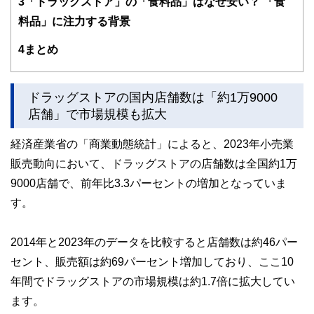
3
「ドラッグストア」の「食料品」はなぜ安い？ 「食
ドバイザー、DCプランナー、公認会計士、社会保険労務
士、行政書士、投資アナリスト、キャリアコンサルタントな
料品」に注力する背景
ど150名以上の有資格者を執筆者・監修者として迎え、むず
かしく感じられる年金や税金、相続、保険、ローンなどの話
4
まとめ
をわかりやすく発信している点です。
このように編集経験豊富なメンバーと金融や経済に精通した
執筆者・監修者による執筆体制を築くことで、内容のわかり
ドラッグストアの国内店舗数は「約1万9000
やすさはもちろんのこと、読み応えのあるコンテンツと確か
店舗」で市場規模も拡大
な情報発信を実現しています。
私たちは、快適でより良い生活のアイデアを提供するお金の
経済産業省の「商業動態統計」によると、2023年小売業
コンシェルジュを目指します。
販売動向において、ドラッグストアの店舗数は全国約1万
9000店舗で、前年比3.3パーセントの増加となっていま
す。
2014年と2023年のデータを比較すると店舗数は約46パー
セント、販売額は約69パーセント増加しており、ここ10
年間でドラッグストアの市場規模は約1.7倍に拡大してい
ます。