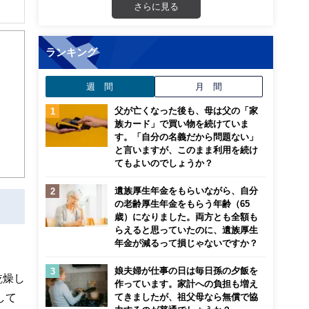
さらに見る
ランキング
週 間
月 間
父が亡くなった後も、母は父の「家
族カード」で買い物を続けていま
す。「自分の名義だから問題ない」
と言いますが、このまま利用を続け
てもよいのでしょうか？
遺族厚生年金をもらいながら、自分
の老齢厚生年金をもらう年齢（65
歳）になりました。両方とも全額も
らえると思っていたのに、遺族厚生
年金が減るって損じゃないですか？
娘夫婦が仕事の日は毎日孫の夕飯を
乾燥し
作っています。家計への負担も増え
して
てきましたが、祖父母なら無償で協