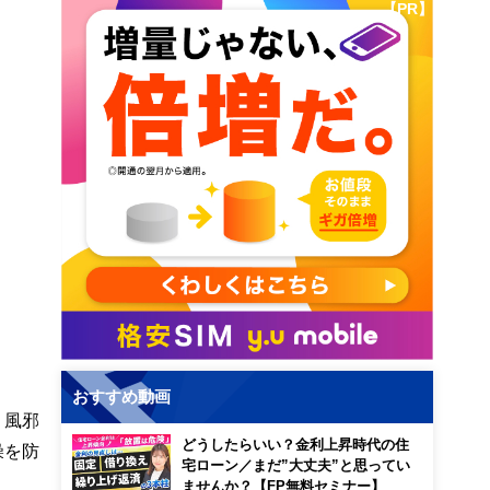
【PR】
おすすめ動画
、風邪
どうしたらいい？金利上昇時代の住
燥を防
宅ローン／まだ”大丈夫”と思ってい
ませんか？【FP無料セミナー】