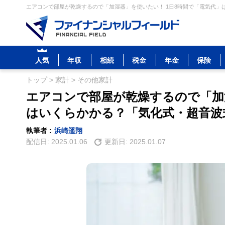
エアコンで部屋が乾燥するので「加湿器」を使いたい！ 1日8時間で「電気代」
人気
年収
相続
税金
年金
保険
トップ
>
家計
>
その他家計
エアコンで部屋が乾燥するので「加
はいくらかかる？「気化式・超音波
執筆者 :
浜崎遥翔
配信日:
2025.01.06
更新日:
2025.01.07