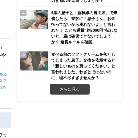
力するのが普通でしょうか？
4歳の息子と「新幹線の自由席」で帰
省したら、乗客に「息子さん、お金
払ってないから座れないよ」と言わ
れた！ こども運賃“約7000円”払わな
いと、席は確保できないでしょう
か？ 運賃ルールを確認
す。
食べる前のソフトクリームを落とし
いや
てしまった息子。交換を依頼すると
「新しいものを買ってください」と
言われました。わざとではないの
ある
に、理不尽すぎませんか？
待で
始め
さらに見る
ワッ