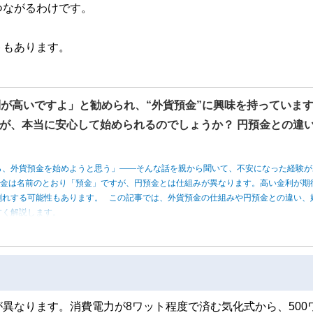
つながるわけです。
トもあります。
利が高いですよ」と勧められ、“外貨預金”に興味を持っていま
が、本当に安心して始められるのでしょうか？ 円預金との違
ら、外貨預金を始めようと思う」――そんな話を親から聞いて、不安になった経験が
預金は名前のとおり「預金」ですが、円預金とは仕組みが異なります。高い金利が期
割れする可能性もあります。 この記事では、外貨預金の仕組みや円預金との違い、
すく解説します。
異なります。消費電力が8ワット程度で済む気化式から、500