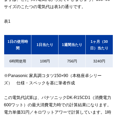
やすさはもちろんのこと、読み応えのあるコンテンツと確か
サイズのこたつの電気代は表1の通りです。
な情報発信を実現しています。
私たちは、快適でより良い生活のアイデアを提供するお金の
コンシェルジュを目指します。
表1
1日の使用時
1ヶ月（30
1日当たり
1週間当たり
間
日）当たり
6時間使用
108円
756円
3240円
※Panasonic 家具調コタツ150×90（本格座卓シリー
ズ） 仕様・スペックを基に筆者作成
この電気代試算は、パナソニックDK-R15CD1（消費電力
600ワット）の最大消費電力時での計算結果になります。
電力単価31円／キロワットアワーで計算しています。1時