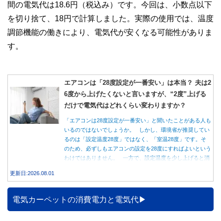
間の電気代は18.6円（税込み）です。今回は、小数点以下
を切り捨て、18円で計算しました。実際の使用では、温度
調節機能の働きにより、電気代が安くなる可能性がありま
す。
エアコンは「28度設定が一番安い」は本当？ 夫は2
6度から上げたくないと言いますが、“2度”上げる
だけで電気代はどれくらい変わりますか？
「エアコンは28度設定が一番安い」と聞いたことがある人も
いるのではないでしょうか。 しかし、環境省が推奨してい
るのは「設定温度28度」ではなく、「室温28度」です。そ
のため、必ずしもエアコンの設定を28度にすればよいという
わけではありません。 一方で、設定温度を少し上げると消
費電力が減り、電気代の節約につながる可能性があることも
更新日:2026.08.01
事実です。では、26度から28度へ2度上げた場合、電気代は
どれくらい変わるのでしょうか。 本記事では、公的機関の
データをもとに、節約効果の目安と快適に過ごすためのポイ
電気カーペットの消費電力と電気代
ントを分かりやすく解説します。