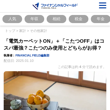
人気
年収
相続
税金
年金
トップ
>
家計
>
その他家計
「電気カーペットON」＋「こたつOFF」はコ
スパ最強？こたつのみ使用とどちらがお得？
執筆者 :
FINANCIAL FIELD編集部
配信日:
2025.01.10
この記事は約
4
分で読めます。