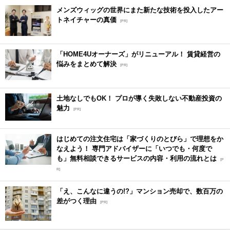
メンズウィッグの世界にまた新たな技術を投入したアー
トネイチャーの真価
[PR]
「HOME4Uオーナーズ」がリニューアル！ 賃貸経営の
悩みをまとめて解決
[PR]
土地なしでもOK！ プロが導く失敗しない不動産投資の
魅力
[PR]
はじめての注文住宅は「家づくりのとびら」で理想をか
なえよう！ 専門アドバイザーに「いつでも・何度で
も」無料相談できるサービスの内容・利用の流れとは
[P
R]
「え、こんなに違うの!?」マンション売却で、数百万の
差がつく理由
[PR]