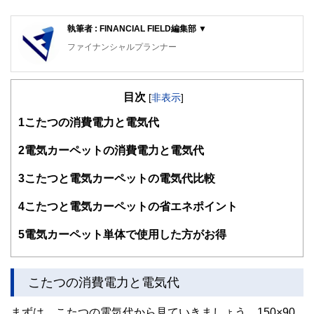
執筆者 : FINANCIAL FIELD編集部 ▼
ファイナンシャルプランナー
FinancialField編集部は、金融、経済に関する記事を、日々
の暮らしにどのような影響を与えるかという視点で、お金の
目次
知識がない方でも理解できるようわかりやすく発信していま
[
非表示
]
す。
1
こたつの消費電力と電気代
編集部のメンバーは、ファイナンシャルプランナーの資格取
得者を中心に「お金や暮らし」に関する書籍・雑誌の編集経
2
電気カーペットの消費電力と電気代
験者で構成され、企画立案から記事掲載まですべての工程に
関わることで、読者目線のコンテンツを追求しています。
3
こたつと電気カーペットの電気代比較
FinancialFieldの特徴は、ファイナンシャルプランナー、弁
4
こたつと電気カーペットの省エネポイント
護士、税理士、宅地建物取引士、相続診断士、住宅ローンア
ドバイザー、DCプランナー、公認会計士、社会保険労務
士、行政書士、投資アナリスト、キャリアコンサルタントな
5
電気カーペット単体で使用した方がお得
ど150名以上の有資格者を執筆者・監修者として迎え、むず
かしく感じられる年金や税金、相続、保険、ローンなどの話
をわかりやすく発信している点です。
こたつの消費電力と電気代
このように編集経験豊富なメンバーと金融や経済に精通した
執筆者・監修者による執筆体制を築くことで、内容のわかり
まずは、こたつの電気代から見ていきましょう。150×90