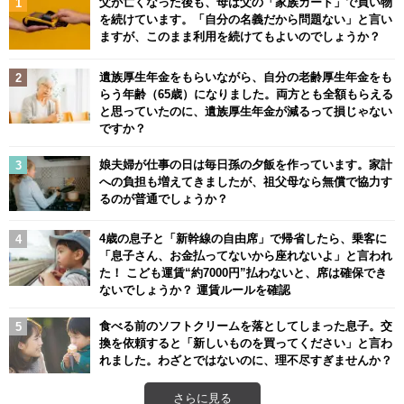
父が亡くなった後も、母は父の「家族カード」で買い物
を続けています。「自分の名義だから問題ない」と言い
ますが、このまま利用を続けてもよいのでしょうか？
遺族厚生年金をもらいながら、自分の老齢厚生年金をも
らう年齢（65歳）になりました。両方とも全額もらえる
と思っていたのに、遺族厚生年金が減るって損じゃない
ですか？
娘夫婦が仕事の日は毎日孫の夕飯を作っています。家計
への負担も増えてきましたが、祖父母なら無償で協力す
るのが普通でしょうか？
4歳の息子と「新幹線の自由席」で帰省したら、乗客に
「息子さん、お金払ってないから座れないよ」と言われ
た！ こども運賃“約7000円”払わないと、席は確保でき
ないでしょうか？ 運賃ルールを確認
食べる前のソフトクリームを落としてしまった息子。交
換を依頼すると「新しいものを買ってください」と言わ
れました。わざとではないのに、理不尽すぎませんか？
さらに見る