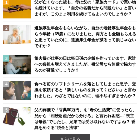
父が亡くなった後も、母は父の「家族カード」で買い物
を続けています。「自分の名義だから問題ない」と言い
ますが、このまま利用を続けてもよいのでしょうか？
遺族厚生年金をもらいながら、自分の老齢厚生年金をも
らう年齢（65歳）になりました。両方とも全額もらえる
と思っていたのに、遺族厚生年金が減るって損じゃない
ですか？
娘夫婦が仕事の日は毎日孫の夕飯を作っています。家計
への負担も増えてきましたが、祖父母なら無償で協力す
るのが普通でしょうか？
食べる前のソフトクリームを落としてしまった息子。交
換を依頼すると「新しいものを買ってください」と言わ
れました。わざとではないのに、理不尽すぎませんか？
父の葬儀で「香典80万円」を“母の生活費”に使ったら、
兄から「相続財産だから分けろ」と言われ困惑…“喪主
は母親”でしたし、兄弟では受け取れないですよね？ 香
典をめぐる“税金と法律”
さらに見る