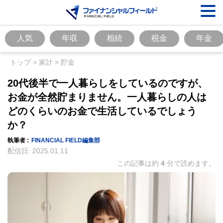
人気
年収
相続
税金
年金
トップ
>
家計
>
貯金
20代後半で一人暮らしをしているのですが、
お金が全然貯まりません。一人暮らしの人は
どのくらいのお金で生活しているでしょう
か？
執筆者 :
FINANCIAL FIELD編集部
配信日:
2025.01.11
この記事は約
4
分で読めます。