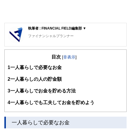
執筆者 : FINANCIAL FIELD編集部 ▼
ファイナンシャルプランナー
FinancialField編集部は、金融、経済に関する記事を、日々
の暮らしにどのような影響を与えるかという視点で、お金の
目次
知識がない方でも理解できるようわかりやすく発信していま
[
非表示
]
す。
1
一人暮らしで必要なお金
編集部のメンバーは、ファイナンシャルプランナーの資格取
得者を中心に「お金や暮らし」に関する書籍・雑誌の編集経
2
一人暮らしの人の貯金額
験者で構成され、企画立案から記事掲載まですべての工程に
関わることで、読者目線のコンテンツを追求しています。
3
一人暮らしでお金を貯める方法
FinancialFieldの特徴は、ファイナンシャルプランナー、弁
4
一人暮らしでも工夫してお金を貯めよう
護士、税理士、宅地建物取引士、相続診断士、住宅ローンア
ドバイザー、DCプランナー、公認会計士、社会保険労務
士、行政書士、投資アナリスト、キャリアコンサルタントな
ど150名以上の有資格者を執筆者・監修者として迎え、むず
一人暮らしで必要なお金
かしく感じられる年金や税金、相続、保険、ローンなどの話
をわかりやすく発信している点です。