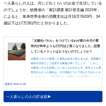
一人暮らしの人は、月にどれくらいのお金で生活している
このように編集経験豊富なメンバーと金融や経済に精通した
のでしょうか。総務省の「家計調査 家計収支編 2023年」
執筆者・監修者による執筆体制を築くことで、内容のわかり
やすさはもちろんのこと、読み応えのあるコンテンツと確か
によると、単身世帯全体の消費支出は月16万7620円、34
な情報発信を実現しています。
歳以下は17万281円だと分かりました。
私たちは、快適でより良い生活のアイデアを提供するお金の
コンシェルジュを目指します。
「太陽光パネル」をつけているわが家の今月の電
気代が昨年よりも2万円ほど高くなりました…設置
しているメリットはもうないのでしょうか？
太陽光パネルで発電した電気は自宅で使えるため、光熱費の
節約を目的として設置する家庭が多いでしょう。 しかし、
太陽光パネルを設置しているにもかかわらず、昨年よりも電
気代が上がった場合は、その理由について考えた方がいいか
もしれません。 本記事では、太陽光パネル設置でメリット
を得る方法とともに、電気代が高くなる理由について詳しく
更新日:2024.11.03
解説します。
一人暮らしの人の貯金額