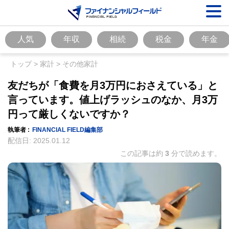
人気
年収
相続
税金
年金
トップ
>
家計
>
その他家計
友だちが「食費を月3万円におさえている」と
言っています。値上げラッシュのなか、月3万
円って厳しくないですか？
執筆者 :
FINANCIAL FIELD編集部
配信日:
2025.01.12
この記事は約
3
分で読めます。