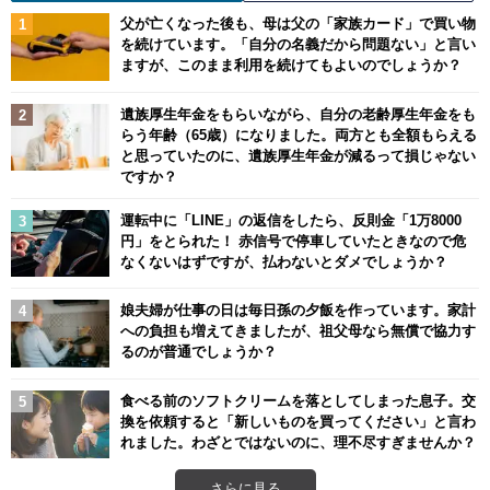
父が亡くなった後も、母は父の「家族カード」で買い物
を続けています。「自分の名義だから問題ない」と言い
ますが、このまま利用を続けてもよいのでしょうか？
遺族厚生年金をもらいながら、自分の老齢厚生年金をも
らう年齢（65歳）になりました。両方とも全額もらえる
と思っていたのに、遺族厚生年金が減るって損じゃない
ですか？
運転中に「LINE」の返信をしたら、反則金「1万8000
円」をとられた！ 赤信号で停車していたときなので危
なくないはずですが、払わないとダメでしょうか？
娘夫婦が仕事の日は毎日孫の夕飯を作っています。家計
への負担も増えてきましたが、祖父母なら無償で協力す
るのが普通でしょうか？
食べる前のソフトクリームを落としてしまった息子。交
換を依頼すると「新しいものを買ってください」と言わ
れました。わざとではないのに、理不尽すぎませんか？
さらに見る