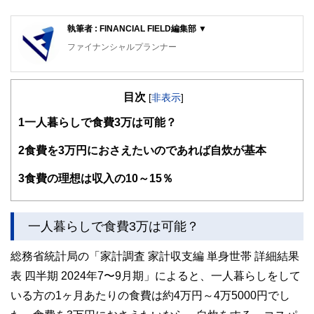
執筆者 : FINANCIAL FIELD編集部 ▼
ファイナンシャルプランナー
FinancialField編集部は、金融、経済に関する記事を、日々
の暮らしにどのような影響を与えるかという視点で、お金の
目次
知識がない方でも理解できるようわかりやすく発信していま
[
非表示
]
す。
1
一人暮らしで食費3万は可能？
編集部のメンバーは、ファイナンシャルプランナーの資格取
得者を中心に「お金や暮らし」に関する書籍・雑誌の編集経
2
食費を3万円におさえたいのであれば自炊が基本
験者で構成され、企画立案から記事掲載まですべての工程に
関わることで、読者目線のコンテンツを追求しています。
3
食費の理想は収入の10～15％
FinancialFieldの特徴は、ファイナンシャルプランナー、弁
護士、税理士、宅地建物取引士、相続診断士、住宅ローンア
ドバイザー、DCプランナー、公認会計士、社会保険労務
一人暮らしで食費3万は可能？
士、行政書士、投資アナリスト、キャリアコンサルタントな
ど150名以上の有資格者を執筆者・監修者として迎え、むず
総務省統計局の「家計調査 家計収支編 単身世帯 詳細結果
かしく感じられる年金や税金、相続、保険、ローンなどの話
をわかりやすく発信している点です。
表 四半期 2024年7〜9月期」によると、一人暮らしをして
いる方の1ヶ月あたりの食費は約4万円～4万5000円でし
このように編集経験豊富なメンバーと金融や経済に精通した
執筆者・監修者による執筆体制を築くことで、内容のわかり