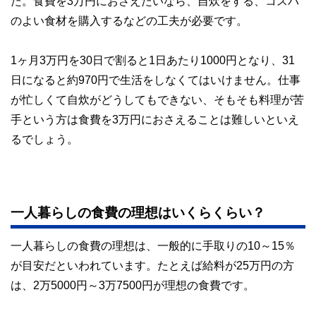
た。食費を3万円におさえたいなら、自炊をする、コスパ
やすさはもちろんのこと、読み応えのあるコンテンツと確か
な情報発信を実現しています。
のよい食材を購入するなどの工夫が必要です。
私たちは、快適でより良い生活のアイデアを提供するお金の
コンシェルジュを目指します。
1ヶ月3万円を30日で割ると1日あたり1000円となり、31
日になると約970円で生活をしなくてはいけません。仕事
が忙しくて自炊がどうしてもできない、そもそも料理が苦
手という方は食費を3万円におさえることは難しいといえ
るでしょう。
一人暮らしの食費の理想はいくらくらい？
一人暮らしの食費の理想は、一般的に手取りの10～15％
が目安だといわれています。たとえば給料が25万円の方
は、2万5000円～3万7500円が理想の食費です。