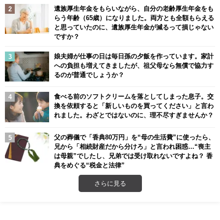
遺族厚生年金をもらいながら、自分の老齢厚生年金をも
らう年齢（65歳）になりました。両方とも全額もらえる
と思っていたのに、遺族厚生年金が減るって損じゃない
ですか？
娘夫婦が仕事の日は毎日孫の夕飯を作っています。家計
への負担も増えてきましたが、祖父母なら無償で協力す
るのが普通でしょうか？
食べる前のソフトクリームを落としてしまった息子。交
換を依頼すると「新しいものを買ってください」と言わ
れました。わざとではないのに、理不尽すぎませんか？
父の葬儀で「香典80万円」を“母の生活費”に使ったら、
兄から「相続財産だから分けろ」と言われ困惑…“喪主
は母親”でしたし、兄弟では受け取れないですよね？ 香
典をめぐる“税金と法律”
さらに見る