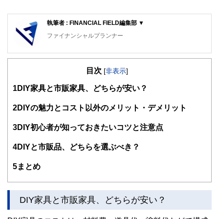
執筆者 : FINANCIAL FIELD編集部 ▼
ファイナンシャルプランナー
FinancialField編集部は、金融、経済に関する記事を、日々
の暮らしにどのような影響を与えるかという視点で、お金の
目次
知識がない方でも理解できるようわかりやすく発信していま
[
非表示
]
す。
1
DIY家具と市販家具、どちらが安い？
編集部のメンバーは、ファイナンシャルプランナーの資格取
得者を中心に「お金や暮らし」に関する書籍・雑誌の編集経
2
DIYの魅力とコスト以外のメリット・デメリット
験者で構成され、企画立案から記事掲載まですべての工程に
関わることで、読者目線のコンテンツを追求しています。
3
DIY初心者が知っておきたいコツと注意点
FinancialFieldの特徴は、ファイナンシャルプランナー、弁
4
DIYと市販品、どちらを選ぶべき？
護士、税理士、宅地建物取引士、相続診断士、住宅ローンア
ドバイザー、DCプランナー、公認会計士、社会保険労務
士、行政書士、投資アナリスト、キャリアコンサルタントな
5
まとめ
ど150名以上の有資格者を執筆者・監修者として迎え、むず
かしく感じられる年金や税金、相続、保険、ローンなどの話
をわかりやすく発信している点です。
DIY家具と市販家具、どちらが安い？
このように編集経験豊富なメンバーと金融や経済に精通した
執筆者・監修者による執筆体制を築くことで、内容のわかり