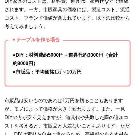
DIY家具のコストは、材料費、道具代、塗料代などで構成
やすさはもちろんのこと、読み応えのあるコンテンツと確か
されます。一方、市販家具の価格には、製造コスト、流通
な情報発信を実現しています。
コスト、ブランド価値が含まれています。以下の比較から
私たちは、快適でより良い生活のアイデアを提供するお金の
コンシェルジュを目指します。
考えてみましょう。
▼テーブルを作る場合
●DIY：材料費約5000円＋道具代約3000円（合計
約8000円）
●市販品：平均価格1万～10万円
市販品は安いものであれば1万円を切ることもあります
が、モノによって価格が大きく変わります。また、一見
DIYの方が安く見えますが、道具代や失敗した際の追加コ
ストを考えると、市販品と大差ないこともあります。ただ
し、DIYは素材を自由に選べるため、高級感のある木材を