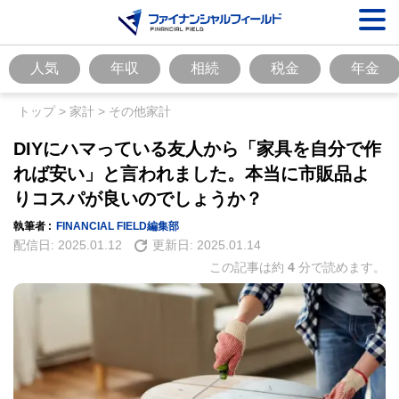
人気
年収
相続
税金
年金
トップ
>
家計
>
その他家計
DIYにハマっている友人から「家具を自分で作
れば安い」と言われました。本当に市販品よ
りコスパが良いのでしょうか？
執筆者 :
FINANCIAL FIELD編集部
配信日:
2025.01.12
更新日:
2025.01.14
この記事は約
4
分で読めます。