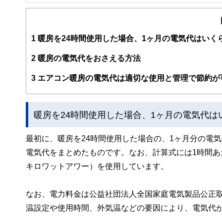
FinancialField編集部は、金融、経済に関する記
るようわかりやすく発信しています。
編集部のメンバーは、ファイナンシャルプランナーの資格
案から記事掲載まですべての工程に関わることで、読者目
1
暖房を24時間使用した場合、1ヶ月の電気代はいく
FinancialFieldの特徴は、ファイナンシャルプラ
2
暖房の電気代をおさえる方法
ー、公認会計士、社会保険労務士、行政書士、投資アナリ
え、むずかしく感じられる年金や税金、相続、保険、ロー
3
エアコン暖房の電気代は適切な使用と管理で節約が
このように編集経験豊富なメンバーと金融や経済に精通し
と、読み応えのあるコンテンツと確かな情報発信を実現し
暖房を24時間使用した場合、1ヶ月の電気代は
私たちは、快適でより良い生活のアイデアを提供するお金
最初に、暖房を24時間使用した場合の、1ヶ月分の電
電気代をまとめたものです。なお、計算式には1時間あ
キロワットアワー）を使用しています。
なお、電力料金は公益社団法人全国家庭電気製品公正取
温設定や使用時間、外気温などの要因により、電気代