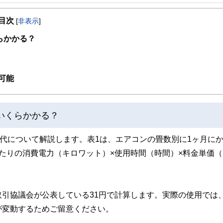
事を、日々の暮らしにどのような影響を与えるかという視点で、お金の知識がない方でも理
目次
[
非表示
]
取得者を中心に「お金や暮らし」に関する書籍・雑誌の編集経験者で構成され、企
線のコンテンツを追求しています。
らかかる？
ンナー、弁護士、税理士、宅地建物取引士、相続診断士、住宅ローンアドバイザー、DCプラ
スト、キャリアコンサルタントなど150名以上の有資格者を執筆者・監修者として
ンなどの話をわかりやすく発信している点です。
可能
た執筆者・監修者による執筆体制を築くことで、内容のわかりやすさはもちろんの
ています。
いくらかかる？
のコンシェルジュを目指します。
気代について解説します。表1は、エアコンの畳数別に1ヶ月に
たりの消費電力（キロワット）×使用時間（時間）×料金単価（
引協議会が公表している31円で計算します。実際の使用では
が変動するためご留意ください。