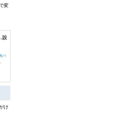
囲で変
…設
光パ
ん。
がけ