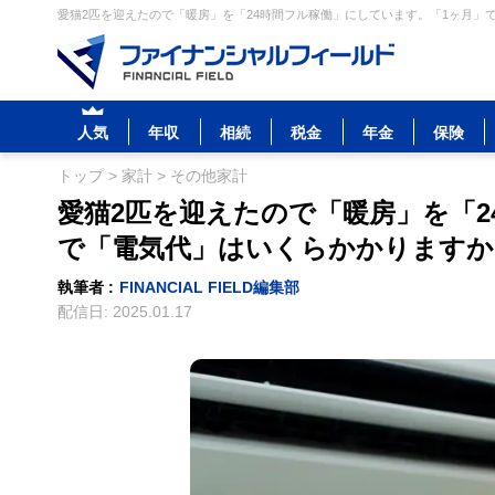
愛猫2匹を迎えたので「暖房」を「24時間フル稼働」にしています。「1ヶ月」で
人気
年収
相続
税金
年金
保険
トップ
>
家計
>
その他家計
愛猫2匹を迎えたので「暖房」を「2
で「電気代」はいくらかかりますか
執筆者 :
FINANCIAL FIELD編集部
配信日:
2025.01.17