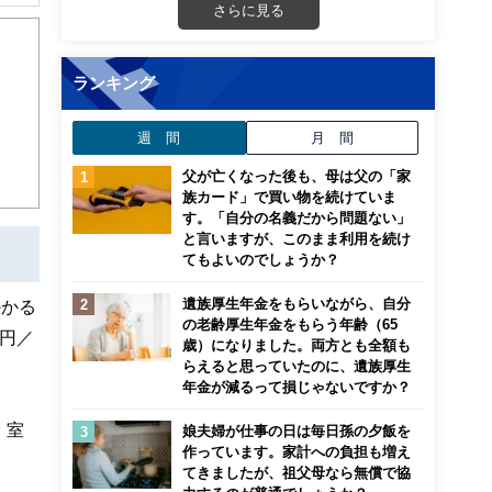
解でき
さらに見る
画立
ランキング
ンナ
週 間
月 間
迎
父が亡くなった後も、母は父の「家
こ
族カード」で買い物を続けていま
す。「自分の名義だから問題ない」
と言いますが、このまま利用を続け
てもよいのでしょうか？
遺族厚生年金をもらいながら、自分
かかる
の老齢厚生年金をもらう年齢（65
円／
歳）になりました。両方とも全額も
らえると思っていたのに、遺族厚生
年金が減るって損じゃないですか？
、室
娘夫婦が仕事の日は毎日孫の夕飯を
作っています。家計への負担も増え
てきましたが、祖父母なら無償で協