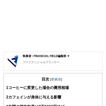
執筆者 : FINANCIAL FIELD編集部 ▼
ファイナンシャルプランナー
FinancialField編集部は、金融、経済に関する記事を、日々
の暮らしにどのような影響を与えるかという視点で、お金の
目次
知識がない方でも理解できるようわかりやすく発信していま
[
非表示
]
す。
1
コーヒーに変更した場合の費用相場
編集部のメンバーは、ファイナンシャルプランナーの資格取
得者を中心に「お金や暮らし」に関する書籍・雑誌の編集経
2
カフェインが身体に与える影響
験者で構成され、企画立案から記事掲載まですべての工程に
関わることで、読者目線のコンテンツを追求しています。