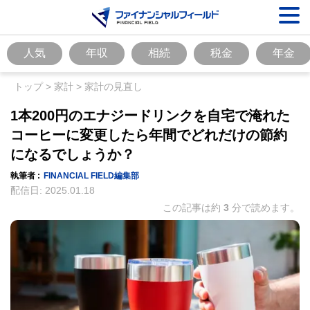
人気
年収
相続
税金
年金
トップ
>
家計
>
家計の見直し
1本200円のエナジードリンクを自宅で淹れた
コーヒーに変更したら年間でどれだけの節約
になるでしょうか？
執筆者 :
FINANCIAL FIELD編集部
配信日:
2025.01.18
この記事は約
3
分で読めます。