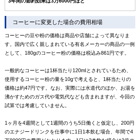
3
年間の節約効果は3万6000円ほど
FinancialFieldの特徴は、ファイナンシャルプランナー、弁
護士、税理士、宅地建物取引士、相続診断士、住宅ローンア
ドバイザー、DCプランナー、公認会計士、社会保険労務
コーヒーに変更した場合の費用相場
士、行政書士、投資アナリスト、キャリアコンサルタントな
ど150名以上の有資格者を執筆者・監修者として迎え、むず
コーヒーの豆や粉の価格は商品や店舗によって異なりま
かしく感じられる年金や税金、相続、保険、ローンなどの話
をわかりやすく発信している点です。
す。国内で広く親しまれている有名メーカーの商品の一例
として、180gのコーヒー粉の価格は税込み861円です。
このように編集経験豊富なメンバーと金融や経済に精通した
執筆者・監修者による執筆体制を築くことで、内容のわかり
やすさはもちろんのこと、読み応えのあるコンテンツと確か
な情報発信を実現しています。
一般的なコーヒーは1杯当たり120mlとされているため、
使用するコーヒー粉の量を10gで考えると、1杯当たりの
私たちは、快適でより良い生活のアイデアを提供するお金の
コンシェルジュを目指します。
価格は約47円です。なお、実際には水道代のほか、お湯を
沸かすためのガス代や電気代なども含まれますが、今回の
試算では考慮していません。
1ヶ月を4週間として1週間のうち5日働くと仮定し、200円
のエナジードリンクを仕事中に1日1本飲む場合、年間で4