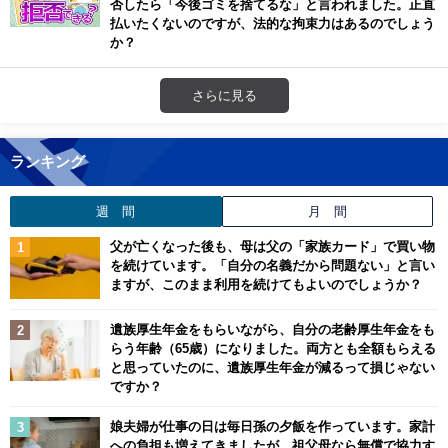
否したら「今後ゴミを捨てるな」と言われました。正直
払いたくないのですが、法的な拘束力はあるのでしょう
か？
さらに見る
ランキング
週 間
月 間
父が亡くなった後も、母は父の「家族カード」で買い物
を続けています。「自分の名義だから問題ない」と言い
ますが、このまま利用を続けてもよいのでしょうか？
遺族厚生年金をもらいながら、自分の老齢厚生年金をも
らう年齢（65歳）になりました。両方とも全額もらえる
と思っていたのに、遺族厚生年金が減るって損じゃない
ですか？
娘夫婦が仕事の日は毎日孫の夕飯を作っています。家計
への負担も増えてきましたが、祖父母なら無償で協力す