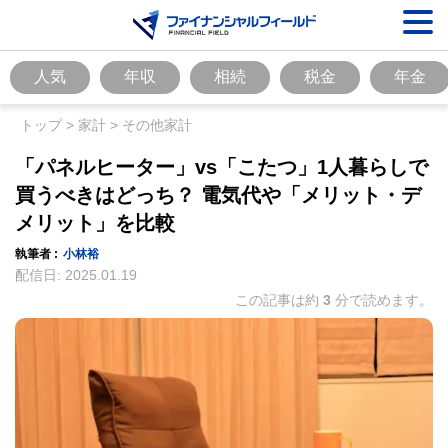
人気
年収
相続
税金
年金
トップ
>
家計
>
その他家計
「パネルヒーター」vs「こたつ」1人暮らしで
買うべきはどっち？ 電気代や「メリット・デ
メリット」を比較
執筆者 :
小林裕
配信日:
2025.01.19
この記事は約
3
分で読めます。