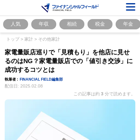
人気
年収
相続
税金
年金
トップ
>
家計
>
その他家計
家電量販店巡りで「見積もり」を他店に見せ
るのはNG？家電量販店での「値引き交渉」に
成功するコツとは
執筆者 :
FINANCIAL FIELD編集部
配信日:
2025.02.08
この記事は約
3
分で読めます。