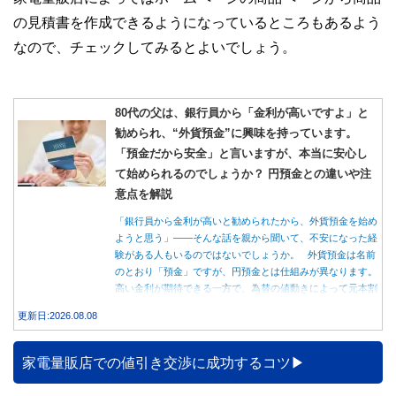
の見積書を作成できるようになっているところもあるよう
なので、チェックしてみるとよいでしょう。
80代の父は、銀行員から「金利が高いですよ」と
勧められ、“外貨預金”に興味を持っています。
「預金だから安全」と言いますが、本当に安心し
て始められるのでしょうか？ 円預金との違いや注
意点を解説
「銀行員から金利が高いと勧められたから、外貨預金を始め
ようと思う」――そんな話を親から聞いて、不安になった経
験がある人もいるのではないでしょうか。 外貨預金は名前
のとおり「預金」ですが、円預金とは仕組みが異なります。
高い金利が期待できる一方で、為替の値動きによって元本割
れする可能性もあります。 この記事では、外貨預金の仕組
更新日:2026.08.08
みや円預金との違い、始める前に知っておきたい注意点を分
かりやすく解説します。
家電量販店での値引き交渉に成功するコツ