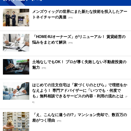
メンズウィッグの世界にまた新たな技術を投入したアー
トネイチャーの真価
[PR]
「HOME4Uオーナーズ」がリニューアル！ 賃貸経営の
悩みをまとめて解決
[PR]
土地なしでもOK！ プロが導く失敗しない不動産投資の
魅力
[PR]
はじめての注文住宅は「家づくりのとびら」で理想をか
なえよう！ 専門アドバイザーに「いつでも・何度で
も」無料相談できるサービスの内容・利用の流れとは
[P
R]
「え、こんなに違うの!?」マンション売却で、数百万の
差がつく理由
[PR]