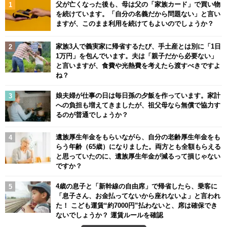
父が亡くなった後も、母は父の「家族カード」で買い物
を続けています。「自分の名義だから問題ない」と言い
ますが、このまま利用を続けてもよいのでしょうか？
家族3人で義実家に帰省するたび、手土産とは別に「1日
1万円」を包んでいます。夫は「親子だから必要ない」
と言いますが、食費や光熱費を考えたら渡すべきですよ
ね？
娘夫婦が仕事の日は毎日孫の夕飯を作っています。家計
への負担も増えてきましたが、祖父母なら無償で協力す
るのが普通でしょうか？
遺族厚生年金をもらいながら、自分の老齢厚生年金をも
らう年齢（65歳）になりました。両方とも全額もらえる
と思っていたのに、遺族厚生年金が減るって損じゃない
ですか？
4歳の息子と「新幹線の自由席」で帰省したら、乗客に
「息子さん、お金払ってないから座れないよ」と言われ
た！ こども運賃“約7000円”払わないと、席は確保でき
ないでしょうか？ 運賃ルールを確認