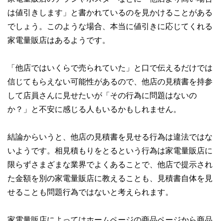
執筆者・監修者による執筆体制を築くことで、内容のわかり
は値引きします」と書かれているのを見かけることがある
やすさはもちろんのこと、読み応えのあるコンテンツと確か
でしょう。このような場合、本当に値引きに応じてくれる
な情報発信を実現しています。
家電量販店はあるようです。
私たちは、快適でより良い生活のアイデアを提供するお金の
コンシェルジュを目指します。
「他店ではいくらで売られていた」と口で伝えるだけでは
信じてもらえない可能性があるので、他店の見積書を持参
して店員さんに見せたいが「その行為に問題はないの
か？」と不安に感じる人もいるかもしれません。
結論からいうと、他店の見積書を見せる行為は違法ではな
いようです。相見積もりをとるという行為は家電量販店に
限らずさまざまな業界でよくあることで、他店で提示され
た金額を別の家電量販店に教えることも、見積書自体を見
せることも問題行為ではないと考えられます。
家電量販店によってはホームページの商品ページから商品