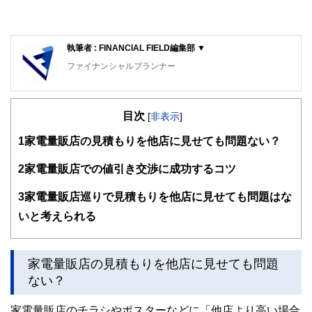
執筆者 : FINANCIAL FIELD編集部 ▼
ファイナンシャルプランナー
FinancialField編集部は、金融、経済に関する記事を、日々
の暮らしにどのような影響を与えるかという視点で、お金の
目次
知識がない方でも理解できるようわかりやすく発信していま
[
非表示
]
す。
1
家電量販店の見積もりを他店に見せても問題ない？
編集部のメンバーは、ファイナンシャルプランナーの資格取
得者を中心に「お金や暮らし」に関する書籍・雑誌の編集経
2
家電量販店での値引き交渉に成功するコツ
験者で構成され、企画立案から記事掲載まですべての工程に
関わることで、読者目線のコンテンツを追求しています。
3
家電量販店巡りで見積もりを他店に見せても問題はな
FinancialFieldの特徴は、ファイナンシャルプランナー、弁
いと考えられる
護士、税理士、宅地建物取引士、相続診断士、住宅ローンア
ドバイザー、DCプランナー、公認会計士、社会保険労務
士、行政書士、投資アナリスト、キャリアコンサルタントな
家電量販店の見積もりを他店に見せても問題
ど150名以上の有資格者を執筆者・監修者として迎え、むず
かしく感じられる年金や税金、相続、保険、ローンなどの話
ない？
をわかりやすく発信している点です。
家電量販店のチラシやポスターなどに「他店より高い場合
このように編集経験豊富なメンバーと金融や経済に精通した