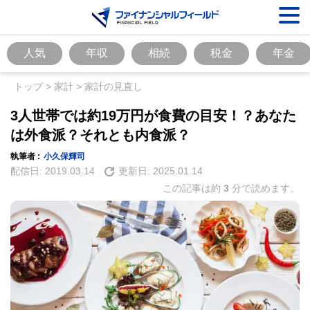
人気
年収
相続
税金
年金
トップ
>
家計
>
家計の見直し
3人世帯では約19万円が食費の目安！？あなた
は外食派？それとも内食派？
執筆者 :
小久保輝司
配信日:
2019.03.14
更新日:
2025.01.14
この記事は約
3
分で読めます。