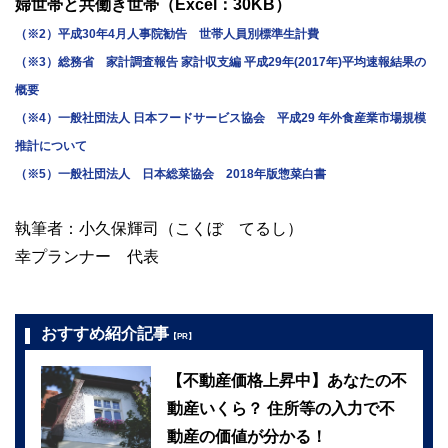
婦世帯と共働き世帯（Excel：30KB）
（※2）平成30年4月人事院勧告 世帯人員別標準生計費
（※3）総務省 家計調査報告 家計収支編 平成29年(2017年)平均速報結果の
概要
（※4）一般社団法人 日本フードサービス協会 平成29 年外食産業市場規模
推計について
（※5）一般社団法人 日本総菜協会 2018年版惣菜白書
執筆者：小久保輝司（こくぼ てるし）
幸プランナー 代表
おすすめ紹介記事
【PR】
【不動産価格上昇中】あなたの不
動産いくら？ 住所等の入力で不
動産の価値が分かる！