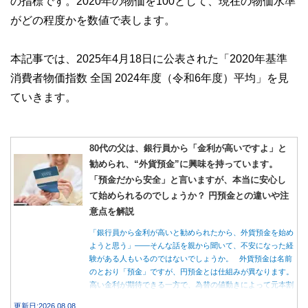
の指標です。2020年の物価を100として、現在の物価水準
がどの程度かを数値で表します。
本記事では、2025年4月18日に公表された「2020年基準
消費者物価指数 全国 2024年度（令和6年度）平均」を見
ていきます。
80代の父は、銀行員から「金利が高いですよ」と
勧められ、“外貨預金”に興味を持っています。
「預金だから安全」と言いますが、本当に安心し
て始められるのでしょうか？ 円預金との違いや注
意点を解説
「銀行員から金利が高いと勧められたから、外貨預金を始め
ようと思う」――そんな話を親から聞いて、不安になった経
験がある人もいるのではないでしょうか。 外貨預金は名前
のとおり「預金」ですが、円預金とは仕組みが異なります。
高い金利が期待できる一方で、為替の値動きによって元本割
れする可能性もあります。 この記事では、外貨預金の仕組
更新日:2026.08.08