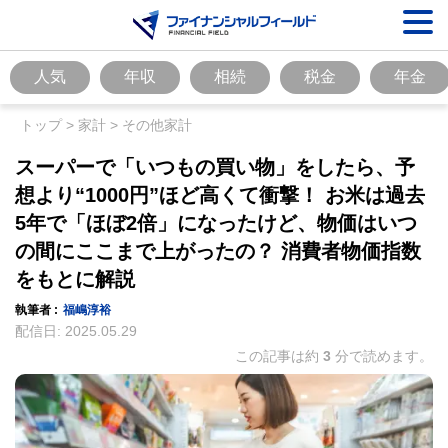
人気
年収
相続
税金
年金
トップ
>
家計
>
その他家計
スーパーで「いつもの買い物」をしたら、予
想より“1000円”ほど高くて衝撃！ お米は過去
5年で「ほぼ2倍」になったけど、物価はいつ
の間にここまで上がったの？ 消費者物価指数
をもとに解説
執筆者 :
福嶋淳裕
配信日:
2025.05.29
この記事は約
3
分で読めます。