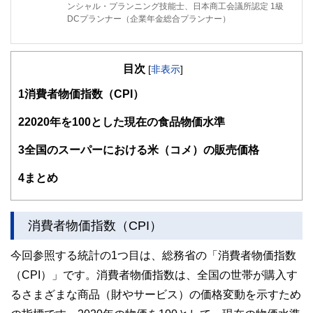
ンシャル・プランニング技能士、日本商工会議所認定 1級
DCプランナー（企業年金総合プランナー）
リタイアメントプランニング、老後資金形成を得意分野とし
て活動中の独立系FPです。東証一部上場企業にて、企業年
目次
金基金、ライフプランセミナー、DC継続教育の実務経験も
[
非表示
]
あります。
1
消費者物価指数（CPI）
https://www.fp-fukushima.com/
2
2020年を100とした現在の食品物価水準
3
全国のスーパーにおける米（コメ）の販売価格
4
まとめ
消費者物価指数（CPI）
今回参照する統計の1つ目は、総務省の「消費者物価指数
（CPI）」です。消費者物価指数は、全国の世帯が購入す
るさまざまな商品（財やサービス）の価格変動を示すため