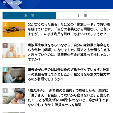
ランキング
週 間
月 間
父が亡くなった後も、母は父の「家族カード」で買い物
を続けています。「自分の名義だから問題ない」と言い
ますが、このまま利用を続けてもよいのでしょうか？
遺族厚生年金をもらいながら、自分の老齢厚生年金をも
らう年齢（65歳）になりました。両方とも全額もらえる
と思っていたのに、遺族厚生年金が減るって損じゃない
ですか？
娘夫婦が仕事の日は毎日孫の夕飯を作っています。家計
への負担も増えてきましたが、祖父母なら無償で協力す
るのが普通でしょうか？
4歳の息子と「新幹線の自由席」で帰省したら、乗客に
「息子さん、お金払ってないから座れないよ」と言われ
た！ こども運賃“約7000円”払わないと、席は確保でき
ないでしょうか？ 運賃ルールを確認