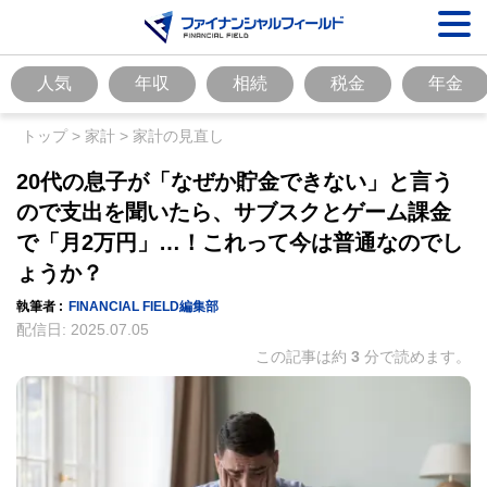
人気
年収
相続
税金
年金
トップ
>
家計
>
家計の見直し
20代の息子が「なぜか貯金できない」と言う
ので支出を聞いたら、サブスクとゲーム課金
で「月2万円」…！これって今は普通なのでし
ょうか？
執筆者 :
FINANCIAL FIELD編集部
配信日:
2025.07.05
この記事は約
3
分で読めます。