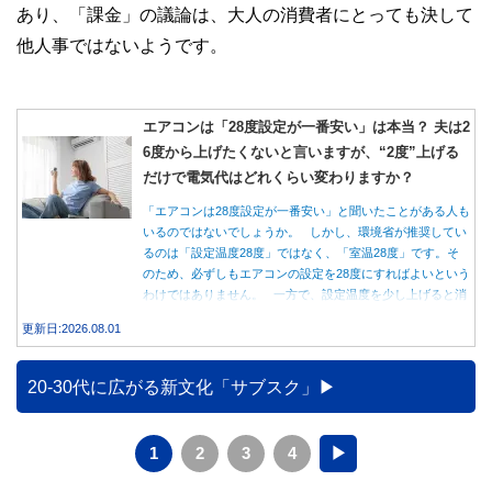
あり、「課金」の議論は、大人の消費者にとっても決して
他人事ではないようです。
エアコンは「28度設定が一番安い」は本当？ 夫は2
6度から上げたくないと言いますが、“2度”上げる
だけで電気代はどれくらい変わりますか？
「エアコンは28度設定が一番安い」と聞いたことがある人も
いるのではないでしょうか。 しかし、環境省が推奨してい
るのは「設定温度28度」ではなく、「室温28度」です。そ
のため、必ずしもエアコンの設定を28度にすればよいという
わけではありません。 一方で、設定温度を少し上げると消
費電力が減り、電気代の節約につながる可能性があることも
更新日:2026.08.01
事実です。では、26度から28度へ2度上げた場合、電気代は
どれくらい変わるのでしょうか。 本記事では、公的機関の
データをもとに、節約効果の目安と快適に過ごすためのポイ
20-30代に広がる新文化「サブスク」
ントを分かりやすく解説します。
1
2
3
4
▶