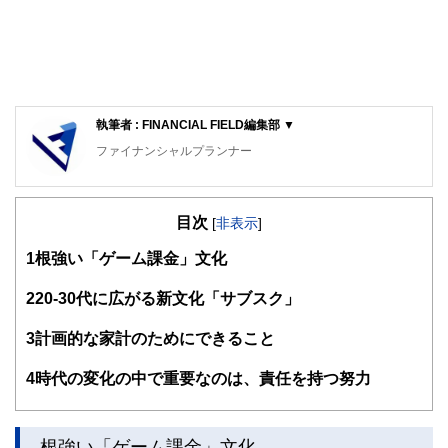
執筆者 : FINANCIAL FIELD編集部 ▼
ファイナンシャルプランナー
FinancialField編集部は、金融、経済に関する記事を、日々
の暮らしにどのような影響を与えるかという視点で、お金の
目次
知識がない方でも理解できるようわかりやすく発信していま
[
非表示
]
す。
1
根強い「ゲーム課金」文化
編集部のメンバーは、ファイナンシャルプランナーの資格取
得者を中心に「お金や暮らし」に関する書籍・雑誌の編集経
2
20-30代に広がる新文化「サブスク」
験者で構成され、企画立案から記事掲載まですべての工程に
関わることで、読者目線のコンテンツを追求しています。
3
計画的な家計のためにできること
FinancialFieldの特徴は、ファイナンシャルプランナー、弁
4
時代の変化の中で重要なのは、責任を持つ努力
護士、税理士、宅地建物取引士、相続診断士、住宅ローンア
ドバイザー、DCプランナー、公認会計士、社会保険労務
士、行政書士、投資アナリスト、キャリアコンサルタントな
ど150名以上の有資格者を執筆者・監修者として迎え、むず
根強い「ゲーム課金」文化