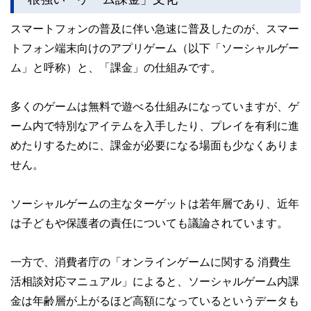
かしく感じられる年金や税金、相続、保険、ローンなどの話
をわかりやすく発信している点です。
スマートフォンの普及に伴い急速に普及したのが、スマー
このように編集経験豊富なメンバーと金融や経済に精通した
トフォン端末向けのアプリゲーム（以下「ソーシャルゲー
執筆者・監修者による執筆体制を築くことで、内容のわかり
やすさはもちろんのこと、読み応えのあるコンテンツと確か
ム」と呼称）と、「課金」の仕組みです。
な情報発信を実現しています。
私たちは、快適でより良い生活のアイデアを提供するお金の
多くのゲームは無料で遊べる仕組みになっていますが、ゲ
コンシェルジュを目指します。
ーム内で特別なアイテムを入手したり、プレイを有利に進
めたりするために、課金が必要になる場面も少なくありま
せん。
ソーシャルゲームの主なターゲットは若年層であり、近年
は子どもや保護者の責任についても議論されています。
一方で、消費者庁の「オンラインゲームに関する 消費生
活相談対応マニュアル」によると、ソーシャルゲーム内課
金は年齢層が上がるほど高額になっているというデータも