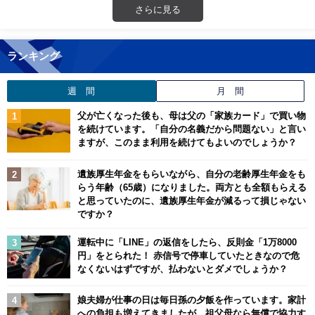
さらに見る
ランキング
週 間
月 間
父が亡くなった後も、母は父の「家族カード」で買い物
を続けています。「自分の名義だから問題ない」と言い
ますが、このまま利用を続けてもよいのでしょうか？
遺族厚生年金をもらいながら、自分の老齢厚生年金をも
らう年齢（65歳）になりました。両方とも全額もらえる
と思っていたのに、遺族厚生年金が減るって損じゃない
ですか？
運転中に「LINE」の返信をしたら、反則金「1万8000
円」をとられた！ 赤信号で停車していたときなので危
なくないはずですが、払わないとダメでしょうか？
娘夫婦が仕事の日は毎日孫の夕飯を作っています。家計
への負担も増えてきましたが、祖父母なら無償で協力す