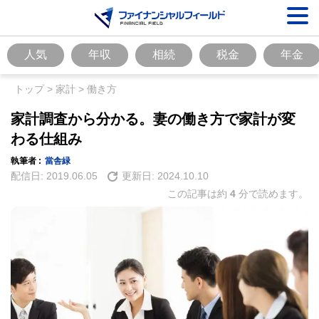
人気
年収
相続
税金
年金
トップ
>
家計
>
働き方
家計調査から分かる。妻の働き方で家計が変
わる仕組み
執筆者 :
當舎緑
配信日:
2019.06.05
更新日:
2024.10.10
この記事は約
4
分で読めます。