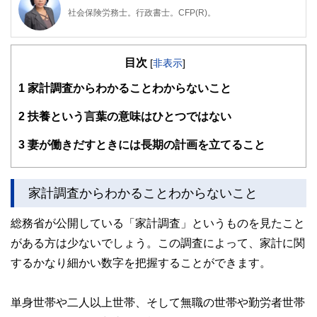
社会保険労務士。行政書士。CFP(R)。
阪神淡路大震災の経験から、法律やお金の大切さを実感し、
開業後は、顧問先の会社の労働保険関係や社会保険関係の手
目次
続き、相談にのる傍ら、一般消費者向けのセミナーや執筆活
[
非表示
]
動も精力的に行っている。著書は、「3級FP過去問題集」(金
1
家計調査からわかることわからないこと
融ブックス）。「子どもにかけるお金の本」（主婦の友社）
「もらい忘れ年金の受け取り方」（近代セールス社）など。
女2人男1人の3児の母でもある。
2
扶養という言葉の意味はひとつではない
3
妻が働きだすときには長期の計画を立てること
家計調査からわかることわからないこと
総務省が公開している「家計調査」というものを見たこと
がある方は少ないでしょう。この調査によって、家計に関
するかなり細かい数字を把握することができます。
単身世帯や二人以上世帯、そして無職の世帯や勤労者世帯